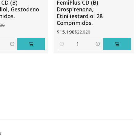
 CD (B)
FemiPlus CD (B)
diol, Gestodeno
Drospirenona,
midos.
Etiniliestardiol 28
Comprimidos.
630
$15.190
$22.020
Cantidad
o