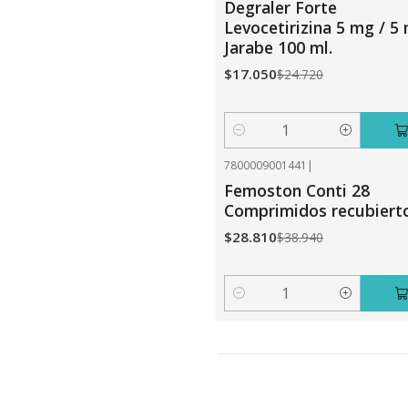
Degraler Forte
Levocetirizina 5 mg / 5 
Jarabe 100 ml.
$17.050
$24.720
Cantidad
7800009001441
|
-26%
OFF
Femoston Conti 28
Comprimidos recubierto
$28.810
$38.940
Cantidad