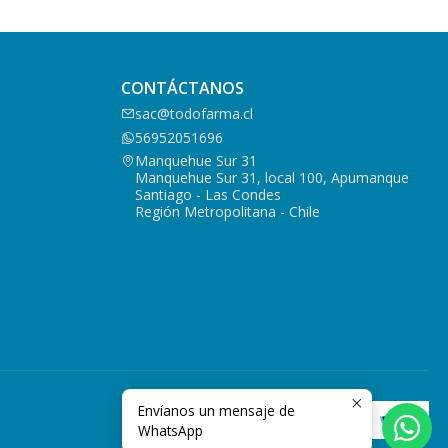
CONTÁCTANOS
sac@todofarma.cl
56952051696
Manquehue Sur 31
Manquehue Sur 31, local 100, Apumanque
Santiago - Las Condes
Región Metropolitana - Chile
Envíanos un mensaje de
WhatsApp