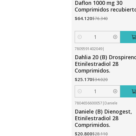
Daflon 1000 mg 30
Comprimidos recubierto
$64.120
$76.340
Cantidad
7809591402049
|
-26%
OFF
Dahlia 20 (B) Drospiren
Etinilestradiol 28
Comprimidos.
$25.170
$34.020
Cantidad
7804656600057
|
Daniele
-26%
OFF
Daniele (B) Dienogest,
Etinilestradiol 28
Comprimidos.
$20.800
$28.110