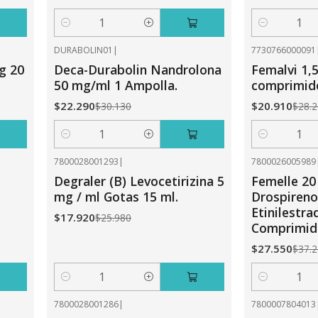
Cantidad
Cantidad
DURABOLIN01
|
7730766000091
-26%
OFF
-26%
OFF
g 20
Deca-Durabolin Nandrolona
Femalvi 1,
50 mg/ml 1 Ampolla.
comprimid
$22.290
$20.910
$30.130
$28.
Cantidad
Cantidad
7800028001293
|
7800026005989
-31%
OFF
-26%
OFF
Degraler (B) Levocetirizina 5
Femelle 20
mg / ml Gotas 15 ml.
Drospireno
Etinilestra
$17.920
$25.980
Comprimid
$27.550
$37.
Cantidad
Cantidad
7800028001286
|
7800007804013
-31%
OFF
-31%
OFF