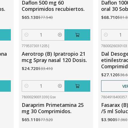
Daflon 500 mg 60
Daflon 100
s.
Comprimidos recubiertos.
oral 30 Sob
$65.130
$68.710
$77.540
$81.
Cantidad
Cantidad
7795373011205
|
7800026030103
-26%
OFF
-26%
OFF
ona
Aerotrop (B) Ipratropio 21
Dal Desoge
No disponible
mcg Spray nasal 120 Dosis.
etinilestra
Comprimid
$24.720
$33.410
$27.120
$36.
VE
Cantidad
7800029001339
|
Gsx
7804918400357
-16%
OFF
-47%
OFF
Daraprim Primetamina 25
Fasarax (B
mg 30 Comprimidos.
/5 ml Soluc
$65.110
$3.900
$77.520
$7.360