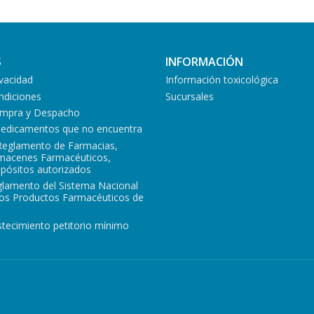
S
INFORMACIÓN
ivacidad
Información toxicológica
ndiciones
Sucursales
Compra y Despacho
medicamentos que no encuentra
Reglamento de Farmacias,
lmacenes Farmacéuticos,
epósitos autorizados
glamento del Sistema Nacional
los Productos Farmacéuticos de
tecimiento petitorio mínimo