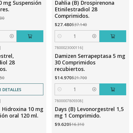
0 mg Suspensión
Dahlia (B) Drospirenona
res.
Etinilestradiol 28
Comprimidos.
800
$27.480
$37.140
Cantidad
|
7800023000116
|
-31%
OFF
strel,
Damizen Serrapeptasa 5 mg
diol 28
30 Comprimidos
os.
recubiertos.
$14.970
650
$21.700
R DETALLES
Cantidad
|
7800007809308
|
-41%
OFF
) Hidroxina 10 mg
Days (B) Levonorgestrel 1,5
ión oral 120 ml.
mg 1 Comprimido.
$9.620
$16.310