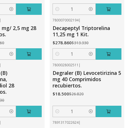
Cantidad
|
7800070002194
|
-11%
OFF
5 mg/ 2,5 mg 28
Decapeptyl Triptorelina
os.
11,25 mg 1 Kit.
$278.860
260
$313.330
Cantidad
|
7800028002511
|
-31%
OFF
 (B)
Degraler (B) Levocetirizina 5
na,
mg 40 Comprimidos
diol 28
recubiertos.
os.
$18.500
$26.820
230
Cantidad
|
7891317022624
|
-31%
OFF