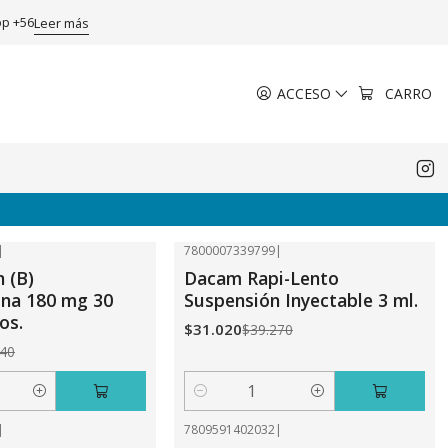
pp +56
Leer más
ACCESO
CARRO
|
7800007339799
|
-21%
OFF
n (B)
Dacam Rapi-Lento
ina 180 mg 30
Suspensión Inyectable 3 ml.
os.
$31.020
$39.270
440
Cantidad
|
7809591402032
|
-26%
OFF