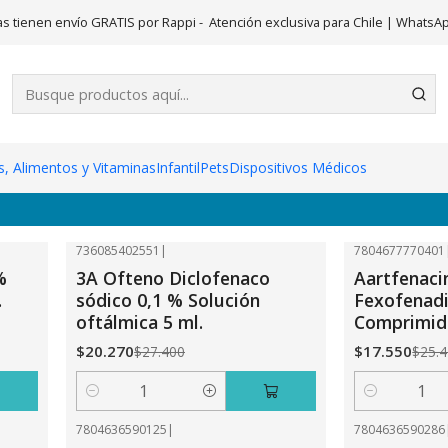
Inicio
Medicamentos
s tienen envío GRATIS por Rappi - Atención exclusiva para Chile | WhatsA
, Alimentos y Vitaminas
Infantil
Pets
Dispositivos Médicos
736085402551
|
7804677770401
-26%
OFF
-31%
OFF
%
3A Ofteno Diclofenaco
Aartfenaci
.
sódico 0,1 % Solución
Fexofenad
oftálmica 5 ml.
Comprimid
$20.270
$17.550
$27.400
$25.
Cantidad
Cantidad
7804636590125
|
7804636590286
-16%
OFF
-16%
OFF