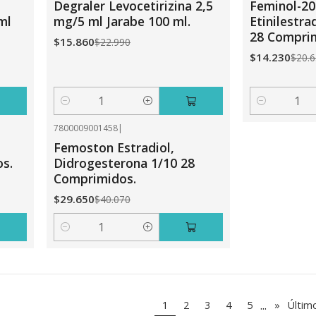
Degraler Levocetirizina 2,5
Feminol-20
ml
mg/5 ml Jarabe 100 ml.
Etinilestra
28 Compri
$15.860
$22.990
$14.230
$20.
Cantidad
Cantidad
7800009001458
|
-26%
OFF
Femoston Estradiol,
s.
Didrogesterona 1/10 28
Comprimidos.
$29.650
$40.070
Cantidad
...
1
2
3
4
5
»
Últim