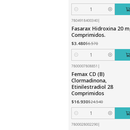
Cantidad
7804918400340
|
-47%
OFF
Fasarax Hidroxina 20 m
Comprimidos.
$3.480
$6.570
Cantidad
7800007808851
|
-31%
OFF
Femax CD (B)
Clormadinona,
Etinilestradiol 28
Comprimidos
$16.930
$24.540
Cantidad
7800028002290
|
-31%
OFF