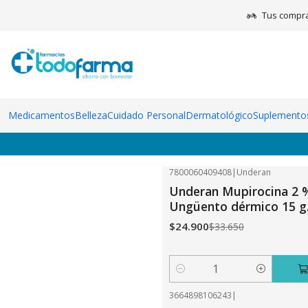
Tus compra
Medicamentos
Medicamentos
Belleza
Cuidado Personal
Dermatológico
Suplementos
7800060409408
|
Underan
-26%
OFF
Underan Mupirocina 2 
Ungüento dérmico 15 g
$24.900
$33.650
Cantidad
3664898106243
|
-16%
OFF