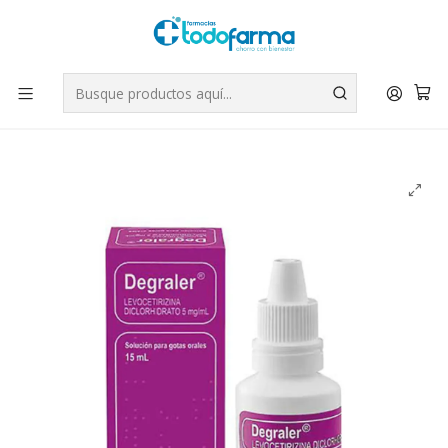
Tus compras tienen envío GRATIS por Rappi - Atención exclusiva
para Chile | WhatsApp +56
Leer más
Inicio
Medicamentos
Degraler (B) Levocetirizina 5 mg / ml Gotas 15 ml.