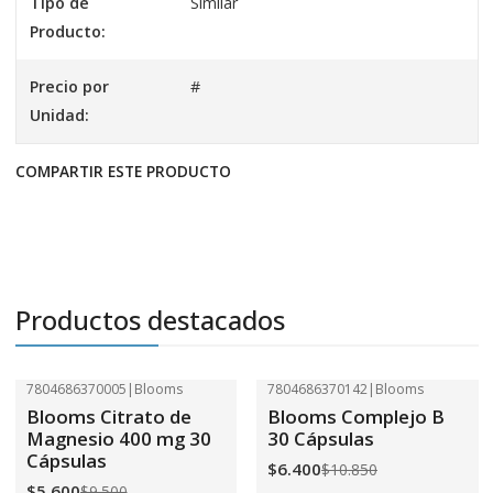
Tipo de
Similar
Producto:
Precio por
#
Unidad:
COMPARTIR ESTE PRODUCTO
Productos destacados
7804686370005
|
Blooms
7804686370142
|
Blooms
-41%
OFF
-41%
OFF
Blooms Citrato de
Blooms Complejo B
Magnesio 400 mg 30
30 Cápsulas
Cápsulas
$6.400
$10.850
$5.600
$9.500