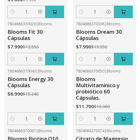
Cantidad
Cantidad
7804686370029
|
Blooms
7804686370036
|
Blooms
-41%
OFF
-41%
OFF
Blooms Fit 30
Blooms Dream 30
Cápsulas
Cápsulas
$7.990
$7.990
$13.550
$13.550
Cantidad
Cantidad
7804686370043
|
Blooms
7804686370050
|
Blooms
-41%
OFF
-31%
OFF
Blooms Energy 30
Blooms
Cápsulas
Multivitamínico y
probiótico 60
$8.990
$15.240
Cápsulas.
$11.700
$16.960
Cantidad
Cantidad
7804686370067
|
Blooms
7804686370074
|
Blooms
-31%
OFF
-41%
OFF
Blooms Biotina Q10
Citrato de Magnesio