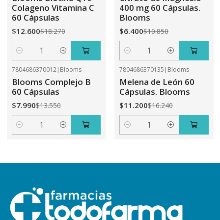
Colageno Vitamina C
400 mg 60 Cápsulas.
60 Cápsulas
Blooms
$12.600
$6.400
$18.270
$10.850
Cantidad
Cantidad
7804686370012
|
Blooms
7804686370135
|
Blooms
-41%
OFF
-31%
OFF
Blooms Complejo B
Melena de León 60
60 Cápsulas
Cápsulas. Blooms
$7.990
$11.200
$13.550
$16.240
Cantidad
Cantidad