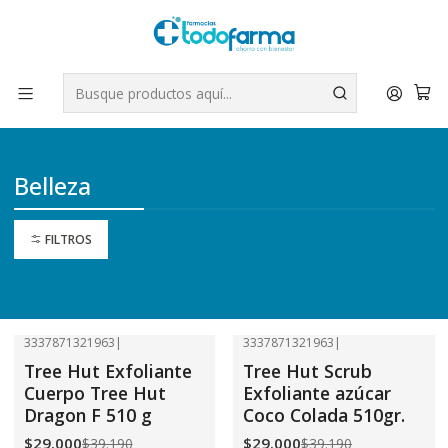
Tus compras tienen envío GRATIS por Rappi - Atención exclusiva
para Chile | WhatsApp +56
Leer más
Inicio
Belleza
Belleza
FILTROS
3337871321963
|
3337871321963
|
-26%
OFF
-26%
OFF
Tree Hut Exfoliante
Tree Hut Scrub
Cuerpo Tree Hut
Exfoliante azúcar
Dragon F 510 g
Coco Colada 510gr.
$29.000
$29.000
$39.190
$39.190