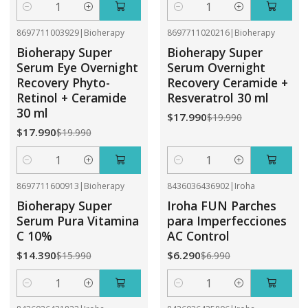
Cantidad
Cantidad
8697711003929
|
Bioherapy
8697711020216
|
Bioherapy
-10%
OFF
-10%
OFF
Bioherapy Super
Bioherapy Super
Serum Eye Overnight
Serum Overnight
Recovery Phyto-
Recovery Ceramide +
Retinol + Ceramide
Resveratrol 30 ml
30 ml
$17.990
$19.990
$17.990
$19.990
Cantidad
Cantidad
8697711600913
|
Bioherapy
8436036436902
|
Iroha
-10%
OFF
-10%
OFF
Bioherapy Super
Iroha FUN Parches
Serum Pura Vitamina
para Imperfecciones
C 10%
AC Control
$14.390
$6.290
$15.990
$6.990
Cantidad
Cantidad