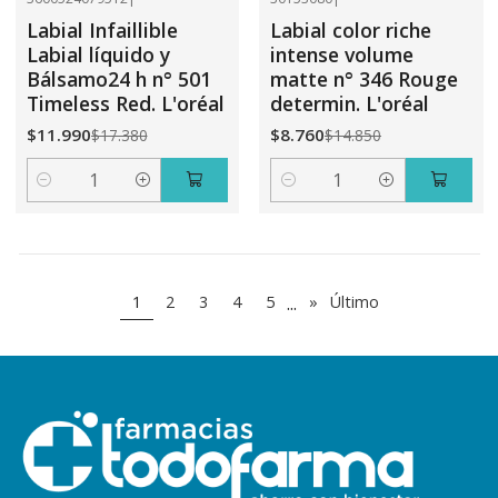
-31%
OFF
-41%
OFF
Labial Infaillible
Labial color riche
Labial líquido y
intense volume
Bálsamo24 h n° 501
matte n° 346 Rouge
Timeless Red. L'oréal
determin. L'oréal
$11.990
$8.760
$17.380
$14.850
Cantidad
Cantidad
...
1
2
3
4
5
»
Último