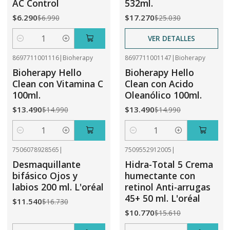
AC Control
532ml.
$6.290
$17.270
$6.990
$25.030
VER DETALLES
Cantidad
8697711001116
|
Bioherapy
8697711001147
|
Bioherapy
-10%
OFF
-10%
OFF
Bioherapy Hello
Bioherapy Hello
Clean con Vitamina C
Clean con Acido
100ml.
Oleanólico 100ml.
$13.490
$13.490
$14.990
$14.990
Cantidad
Cantidad
7506078928565
|
7509552912005
|
-31%
OFF
-31%
OFF
Desmaquillante
Hidra-Total 5 Crema
bifásico Ojos y
humectante con
labios 200 ml. L'oréal
retinol Anti-arrugas
45+ 50 ml. L'oréal
$11.540
$16.730
$10.770
$15.610