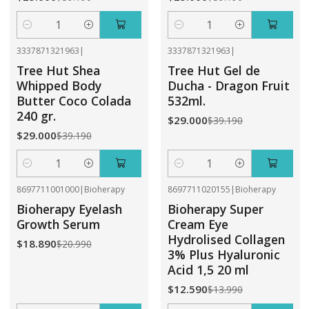
Cantidad
Cantidad
3337871321963
|
3337871321963
|
-26%
OFF
-26%
OFF
Tree Hut Shea
Tree Hut Gel de
Whipped Body
Ducha - Dragon Fruit
Butter Coco Colada
532ml.
240 gr.
$29.000
$39.190
$29.000
$39.190
Cantidad
Cantidad
8697711001000
|
Bioherapy
8697711020155
|
Bioherapy
-10%
OFF
-10%
OFF
Bioherapy Eyelash
Bioherapy Super
Growth Serum
Cream Eye
Hydrolised Collagen
$18.890
$20.990
3% Plus Hyaluronic
Acid 1,5 20 ml
$12.590
$13.990