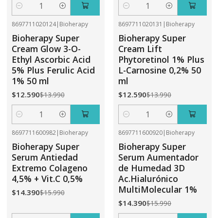
Cantidad
Cantidad
8697711020124
|
Bioherapy
8697711020131
|
Bioherapy
-10%
OFF
-10%
OFF
Bioherapy Super
Bioherapy Super
Cream Glow 3-O-
Cream Lift
Ethyl Ascorbic Acid
Phytoretinol 1% Plus
5% Plus Ferulic Acid
L-Carnosine 0,2% 50
1% 50 ml
ml
$12.590
$12.590
$13.990
$13.990
Cantidad
Cantidad
8697711600982
|
Bioherapy
8697711600920
|
Bioherapy
-10%
OFF
-10%
OFF
Bioherapy Super
Bioherapy Super
Serum Antiedad
Serum Aumentador
Extremo Colageno
de Humedad 3D
4,5% + Vit.C 0,5%
Ac.Hialurónico
MultiMolecular 1%
$14.390
$15.990
$14.390
$15.990