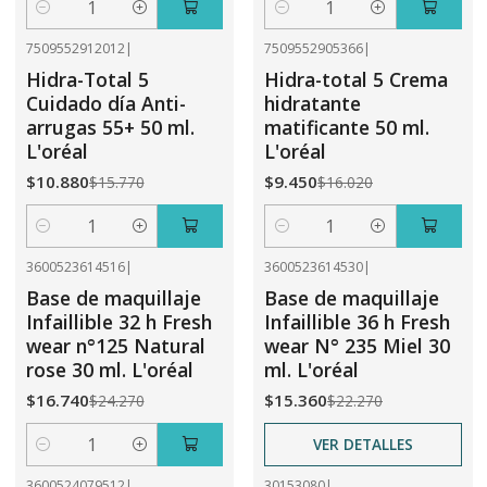
Cantidad
Cantidad
7509552912012
|
7509552905366
|
-31%
OFF
-41%
OFF
Hidra-Total 5
Hidra-total 5 Crema
Cuidado día Anti-
hidratante
arrugas 55+ 50 ml.
matificante 50 ml.
L'oréal
L'oréal
$10.880
$9.450
$15.770
$16.020
Cantidad
Cantidad
3600523614516
|
3600523614530
|
-31%
OFF
-31%
OFF
Base de maquillaje
Base de maquillaje
No disponible
Infaillible 32 h Fresh
Infaillible 36 h Fresh
wear n°125 Natural
wear N° 235 Miel 30
rose 30 ml. L'oréal
ml. L'oréal
$16.740
$15.360
$24.270
$22.270
VER DETALLES
Cantidad
3600524079512
|
30153080
|