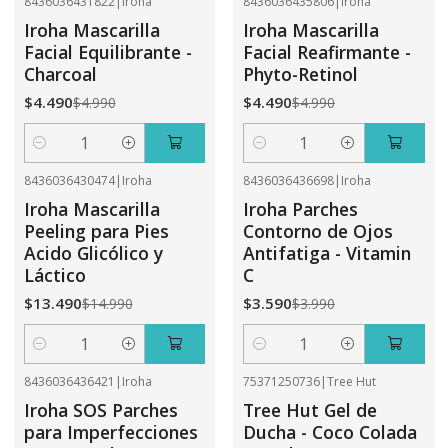
8436036431822
|
Iroha
8436036435806
|
Iroha
-10%
OFF
-10%
OFF
Iroha Mascarilla
Iroha Mascarilla
Facial Equilibrante -
Facial Reafirmante -
Charcoal
Phyto-Retinol
$4.490
$4.490
$4.990
$4.990
Cantidad
Cantidad
8436036430474
|
Iroha
8436036436698
|
Iroha
-10%
OFF
-10%
OFF
Iroha Mascarilla
Iroha Parches
Peeling para Pies
Contorno de Ojos
Acido Glicólico y
Antifatiga - Vitamin
Láctico
C
$13.490
$3.590
$14.990
$3.990
Cantidad
Cantidad
8436036436421
|
Iroha
75371250736
|
Tree Hut
-10%
OFF
-31%
OFF
Iroha SOS Parches
Tree Hut Gel de
No disponible
para Imperfecciones
Ducha - Coco Colada