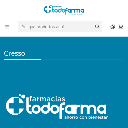
Tus compras tienen envío GRATIS por Rappi - Atención exclusiva
para Chile | WhatsApp +56
Leer más
Inicio
Belleza
Cresso
Cresso