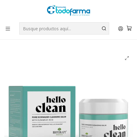
Tus compras tienen envío GRATIS por Rappi - Atención exclusiva
para Chile | WhatsApp +56
Leer más
Inicio
Belleza
Bioherapy Hello Clean con Acido Oleanólico 100ml.