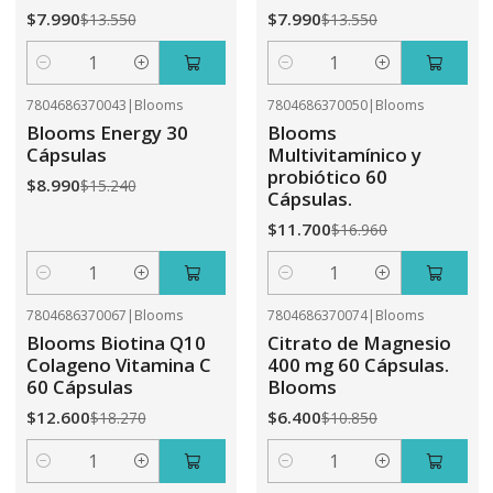
$7.990
$7.990
$13.550
$13.550
Cantidad
Cantidad
7804686370043
|
Blooms
7804686370050
|
Blooms
-41%
OFF
-31%
OFF
Blooms Energy 30
Blooms
Cápsulas
Multivitamínico y
probiótico 60
$8.990
$15.240
Cápsulas.
$11.700
$16.960
Cantidad
Cantidad
7804686370067
|
Blooms
7804686370074
|
Blooms
-31%
OFF
-41%
OFF
Blooms Biotina Q10
Citrato de Magnesio
Colageno Vitamina C
400 mg 60 Cápsulas.
60 Cápsulas
Blooms
$12.600
$6.400
$18.270
$10.850
Cantidad
Cantidad