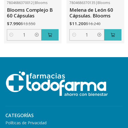
7804686370012
|
Blooms
7804686370135
|
Blooms
-41%
OFF
-31%
OFF
Blooms Complejo B
Melena de León 60
60 Cápsulas
Cápsulas. Blooms
$7.990
$11.200
$13.550
$16.240
Cantidad
Cantidad
CATEGORÍAS
Políticas de Privacidad