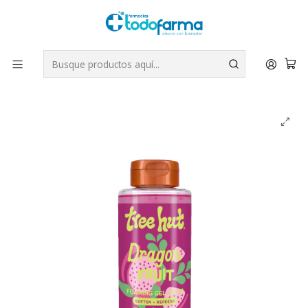
Tus compras tienen envío GRATIS por Rappi - Atención exclusiva
para Chile | WhatsApp +56
Leer más
Inicio
Belleza
Tree Hut Gel de Ducha - Dragon Fruit 532ml.