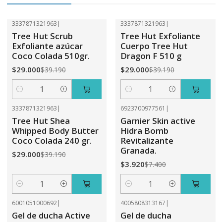
3337871321963
|
3337871321963
|
-26%
OFF
-26%
OFF
Tree Hut Scrub
Tree Hut Exfoliante
Exfoliante azúcar
Cuerpo Tree Hut
Coco Colada 510gr.
Dragon F 510 g
$29.000
$29.000
$39.190
$39.190
Cantidad
Cantidad
3337871321963
|
6923700977561
|
-26%
OFF
-47%
OFF
Tree Hut Shea
Garnier Skin active
Whipped Body Butter
Hidra Bomb
Coco Colada 240 gr.
Revitalizante
Granada.
$29.000
$39.190
$3.920
$7.400
Cantidad
Cantidad
6001051000692
|
4005808313167
|
-41%
OFF
-41%
OFF
Gel de ducha Active
Gel de ducha