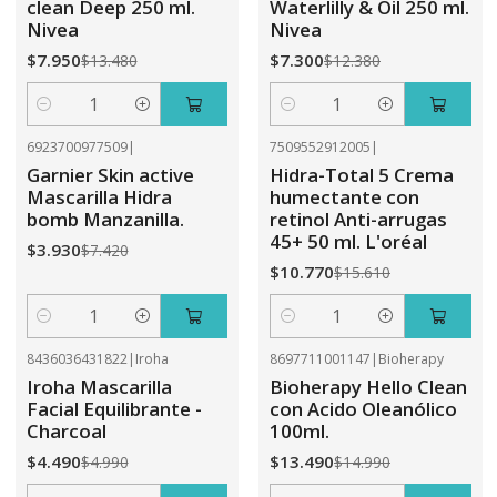
clean Deep 250 ml.
Waterlilly & Oil 250 ml.
Nivea
Nivea
$7.950
$7.300
$13.480
$12.380
Cantidad
Cantidad
6923700977509
|
7509552912005
|
-47%
OFF
-31%
OFF
Garnier Skin active
Hidra-Total 5 Crema
Mascarilla Hidra
humectante con
bomb Manzanilla.
retinol Anti-arrugas
45+ 50 ml. L'oréal
$3.930
$7.420
$10.770
$15.610
Cantidad
Cantidad
8436036431822
|
Iroha
8697711001147
|
Bioherapy
-10%
OFF
-10%
OFF
Iroha Mascarilla
Bioherapy Hello Clean
Facial Equilibrante -
con Acido Oleanólico
Charcoal
100ml.
$4.490
$13.490
$4.990
$14.990