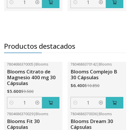
Cantidad
Cantidad
Productos destacados
7804686370005
|
Blooms
7804686370142
|
Blooms
-41%
OFF
-41%
OFF
Blooms Citrato de
Blooms Complejo B
Magnesio 400 mg 30
30 Cápsulas
Cápsulas
$6.400
$10.850
$5.600
$9.500
Cantidad
Cantidad
7804686370029
|
Blooms
7804686370036
|
Blooms
-41%
OFF
-41%
OFF
Blooms Fit 30
Blooms Dream 30
Cápsulas
Cápsulas