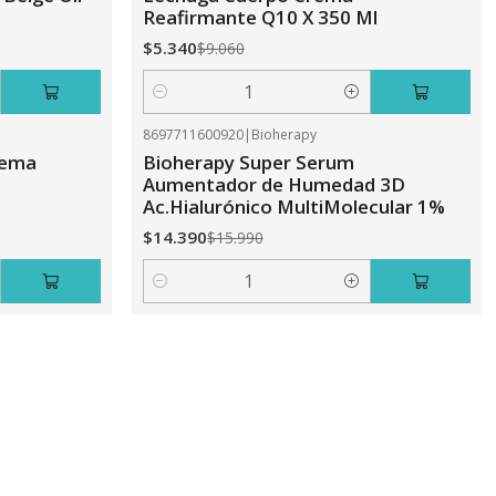
Reafirmante Q10 X 350 Ml
$5.340
$9.060
Cantidad
8697711600920
|
Bioherapy
-10%
OFF
rema
Bioherapy Super Serum
Aumentador de Humedad 3D
Ac.Hialurónico MultiMolecular 1%
$14.390
$15.990
Cantidad