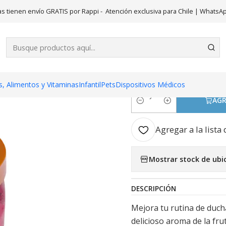
nicio
Belleza
Tree Hut Exfoliante Cuerpo Tree Hut Dragon F 510
s tienen envío GRATIS por Rappi - Atención exclusiva para Chile | WhatsA
|
Tree Hut Ex
Dragon F 51
, Alimentos y Vitaminas
Infantil
Pets
Dispositivos Médicos
AGR
Cantidad
Agregar a la lista 
Mostrar stock de ubi
DESCRIPCIÓN
Mejora tu rutina de ducha,
delicioso aroma de la fru