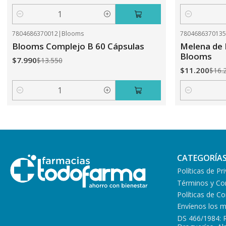
Cantidad
Cantidad
7804686370012
|
Blooms
780468637013
-41%
OFF
-31%
OFF
Blooms Complejo B 60 Cápsulas
Melena de 
Blooms
$7.990
$13.550
$11.200
$16.
Cantidad
Cantidad
CATEGORÍA
Políticas de Pr
Términos y Co
Políticas de 
Envíenos los 
DS 466/1984: 