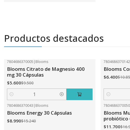
Productos destacados
7804686370005
|
Blooms
780468637014
-41%
OFF
-41%
OFF
Blooms Citrato de Magnesio 400
Blooms Com
mg 30 Cápsulas
$6.400
$10.8
$5.600
$9.500
Cantidad
Cantidad
7804686370043
|
Blooms
780468637005
-41%
OFF
-31%
OFF
Blooms Energy 30 Cápsulas
Blooms Mul
probiótico
$8.990
$15.240
$11.700
$16.