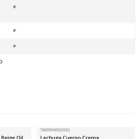
#
#
#
O
7800004002306
|
-41%
OFF
Beige Oil
Lechuga Cuerpo Crema