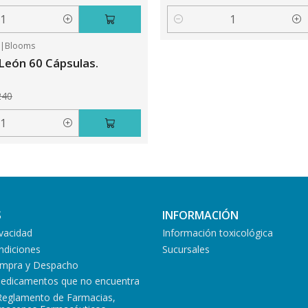
Cantidad
5
|
Blooms
León 60 Cápsulas.
240
S
INFORMACIÓN
ivacidad
Información toxicológica
ndiciones
Sucursales
Compra y Despacho
medicamentos que no encuentra
Reglamento de Farmacias,