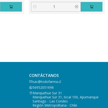
Cantidad
CONTÁCTANOS
sac@todofarma.cl
56952051696
Manquehue Sur 31
Manquehue Sur 31, local 100, Apumanque
Santiago - Las Condes
Región Metropolitana - Chile