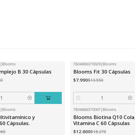
2
|
Blooms
7804686370029
|
Blooms
-41%
OFF
plejo B 30 Cápsulas
Blooms Fit 30 Cápsulas
$7.990
50
$13.550
Cantidad
0
|
Blooms
7804686370067
|
Blooms
-31%
OFF
tivitamínico y
Blooms Biotina Q10 Col
 60 Cápsulas.
Vitamina C 60 Cápsulas
$12.600
960
$18.270