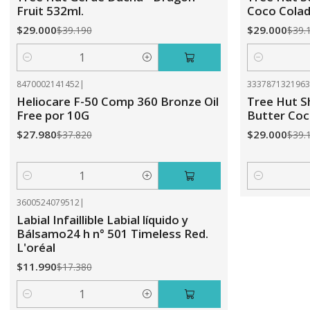
Fruit 532ml.
Coco Colad
$29.000
$29.000
$39.190
$39.
Cantidad
Cantidad
8470002141452
|
333787132196
-26%
OFF
-26%
OFF
Heliocare F-50 Comp 360 Bronze Oil
Tree Hut 
Free por 10G
Butter Coc
$27.980
$29.000
$37.820
$39.
Cantidad
Cantidad
3600524079512
|
-31%
OFF
Labial Infaillible Labial líquido y
Bálsamo24 h n° 501 Timeless Red.
L'oréal
$11.990
$17.380
Cantidad