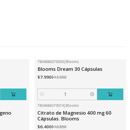
7804686370036
|
Blooms
-41%
OFF
Blooms Dream 30 Cápsulas
$7.990
$13.550
Cantidad
7804686370074
|
Blooms
-41%
OFF
ageno
Citrato de Magnesio 400 mg 60
Cápsulas. Blooms
$6.400
$10.850