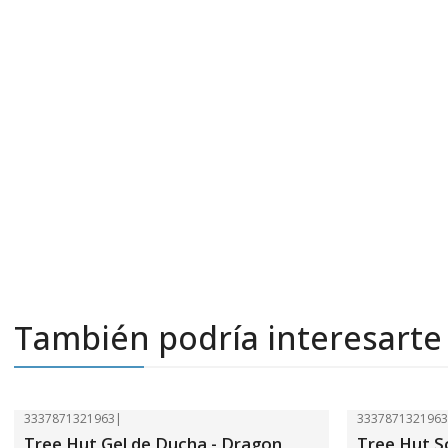
También podría interesarte
3337871321963
|
333787132196
-26%
OFF
-26%
OFF
Tree Hut Gel de Ducha - Dragon
Tree Hut S