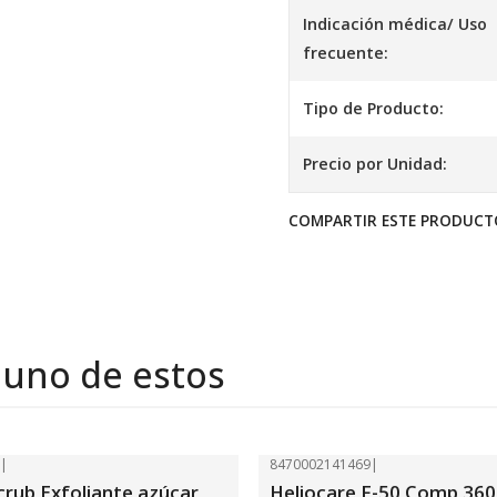
Indicación médica/ Uso
frecuente:
Tipo de Producto:
Precio por Unidad:
COMPARTIR ESTE PRODUCT
 uno de estos
3
|
8470002141469
|
-26%
OFF
crub Exfoliante azúcar
Heliocare F-50 Comp 360 