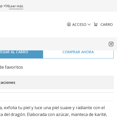
 g
pp +56
Leer más
ACCESO
CARRO
foliante Cuerpo Tree Hut
0 g
EGAR AL CARRO
COMPRAR AHORA
de favoritos
caciones
 exfolia tu piel y luce una piel suave y radiante con el
ta del dragón. Elaborada con azúcar, manteca de karité,