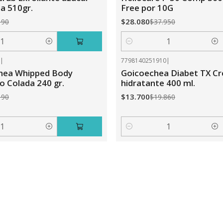
a 510gr.
Free por 10G
$28.080
190
$37.950
Cantidad
3
|
7798140251910
|
-31%
OFF
Shea Whipped Body
Goicoechea Diabet TX C
o Colada 240 gr.
hidratante 400 ml.
$13.700
190
$19.860
Cantidad