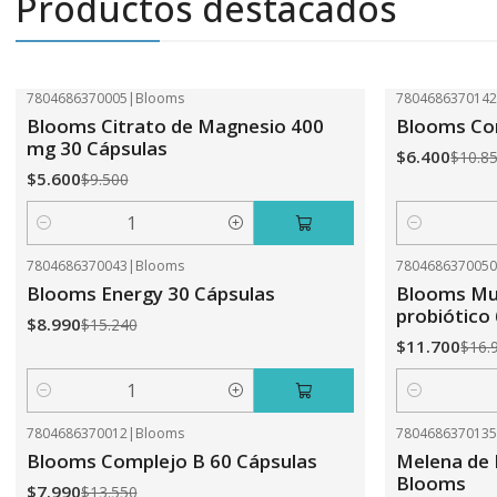
Productos destacados
7804686370005
|
Blooms
780468637014
-41%
OFF
-41%
OFF
Blooms Citrato de Magnesio 400
Blooms Com
mg 30 Cápsulas
$6.400
$10.8
$5.600
$9.500
Cantidad
Cantidad
7804686370043
|
Blooms
780468637005
-41%
OFF
-31%
OFF
Blooms Energy 30 Cápsulas
Blooms Mul
probiótico
$8.990
$15.240
$11.700
$16.
Cantidad
Cantidad
7804686370012
|
Blooms
780468637013
-41%
OFF
-31%
OFF
Blooms Complejo B 60 Cápsulas
Melena de 
Blooms
$7.990
$13.550