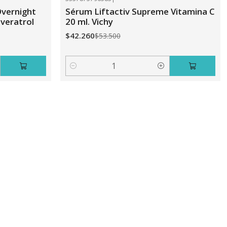
-21%
OFF
vernight
Sérum Liftactiv Supreme Vitamina C
veratrol
20 ml. Vichy
$42.260
$53.500
Cantidad