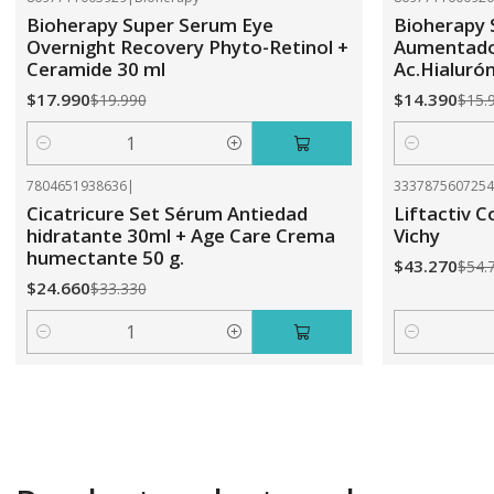
-10%
OFF
-10%
OFF
Bioherapy Super Serum Eye
Bioherapy
Overnight Recovery Phyto-Retinol +
Aumentado
Ceramide 30 ml
Ac.Hialuró
$17.990
$14.390
$19.990
$15.
Cantidad
Cantidad
7804651938636
|
333787560725
-26%
OFF
-21%
OFF
Cicatricure Set Sérum Antiedad
Liftactiv C
hidratante 30ml + Age Care Crema
Vichy
humectante 50 g.
$43.270
$54.
$24.660
$33.330
Cantidad
Cantidad