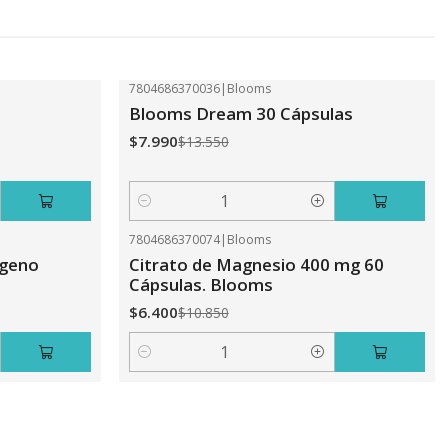
7804686370036
|
Blooms
-41%
OFF
Blooms Dream 30 Cápsulas
$7.990
$13.550
Cantidad
7804686370074
|
Blooms
-41%
OFF
ageno
Citrato de Magnesio 400 mg 60
Cápsulas. Blooms
$6.400
$10.850
Cantidad