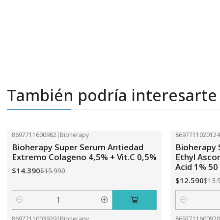
También podría interesarte
8697711600982
|
Bioherapy
869771102012
-10%
OFF
-10%
OFF
Bioherapy Super Serum Antiedad
Bioherapy 
Extremo Colageno 4,5% + Vit.C 0,5%
Ethyl Ascor
Acid 1% 50
$14.390
$15.990
$12.590
$13.
Cantidad
Cantidad
8697711003929
|
Bioherapy
869771160092