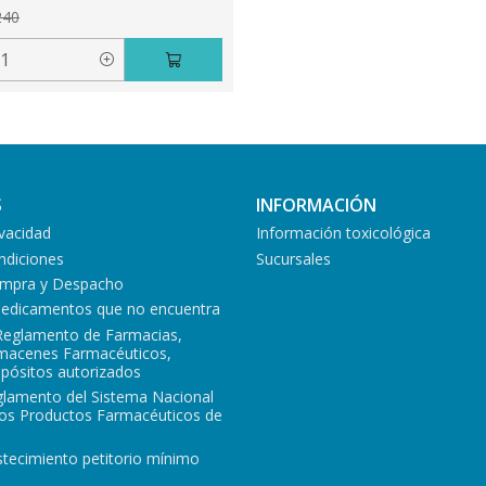
240
S
INFORMACIÓN
ivacidad
Información toxicológica
ndiciones
Sucursales
Compra y Despacho
medicamentos que no encuentra
Reglamento de Farmacias,
lmacenes Farmacéuticos,
epósitos autorizados
glamento del Sistema Nacional
los Productos Farmacéuticos de
tecimiento petitorio mínimo