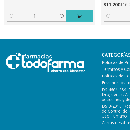
$11.200
$16.
Cantidad
Cantidad
CATEGORÍA
Políticas de Pr
Términos y Co
Políticas de 
Envíenos los 
DS 466/1984: 
Droguerías, A
botiquines y d
DS 3/2010: Re
de Control de 
Uso Humano
Cartas desabas