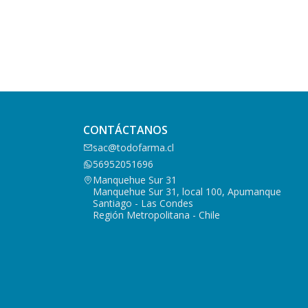
CONTÁCTANOS
sac@todofarma.cl
56952051696
Manquehue Sur 31
Manquehue Sur 31, local 100, Apumanque
Santiago - Las Condes
Región Metropolitana - Chile