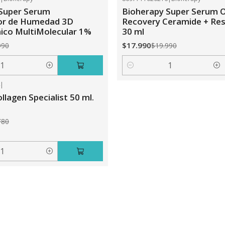
-10%
OFF
 Super Serum
Bioherapy Super Serum O
r de Humedad 3D
Recovery Ceramide + Res
nico MultiMolecular 1%
30 ml
$17.990
990
$19.990
Cantidad
4
|
ollagen Specialist 50 ml.
780