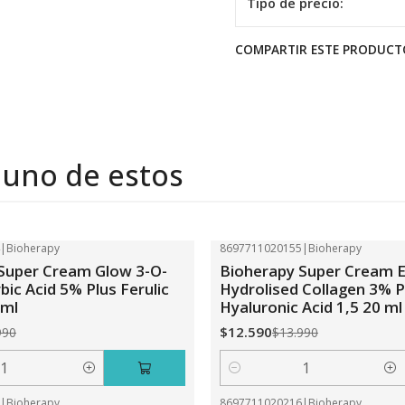
Tipo de precio:
COMPARTIR ESTE PRODUCT
 uno de estos
4
|
Bioherapy
8697711020155
|
Bioherapy
-10%
OFF
Super Cream Glow 3-O-
Bioherapy Super Cream 
bic Acid 5% Plus Ferulic
Hydrolised Collagen 3% P
 ml
Hyaluronic Acid 1,5 20 ml
$12.590
990
$13.990
Cantidad
0
|
Bioherapy
8697711020216
|
Bioherapy