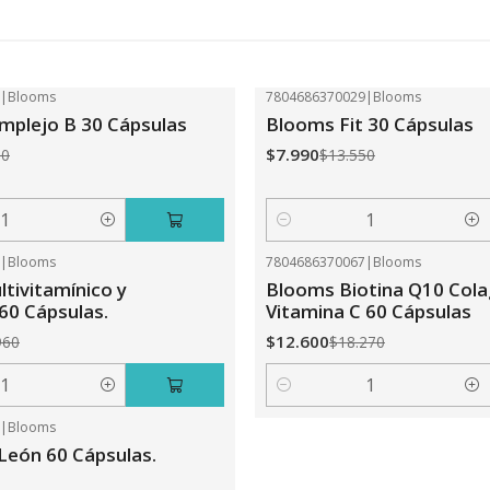
2
|
Blooms
7804686370029
|
Blooms
-41%
OFF
plejo B 30 Cápsulas
Blooms Fit 30 Cápsulas
$7.990
50
$13.550
Cantidad
0
|
Blooms
7804686370067
|
Blooms
-31%
OFF
tivitamínico y
Blooms Biotina Q10 Col
 60 Cápsulas.
Vitamina C 60 Cápsulas
$12.600
960
$18.270
Cantidad
5
|
Blooms
León 60 Cápsulas.