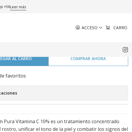
pp +56
Leer más
ACCESO
CARRO
uper Serum Pura Vitamina
EGAR AL CARRO
COMPRAR AHORA
de favoritos
caciones
m Pura Vitamina C 10% es un tratamiento concentrado
rostro, unificar el tono de la piel y combatir los signos del