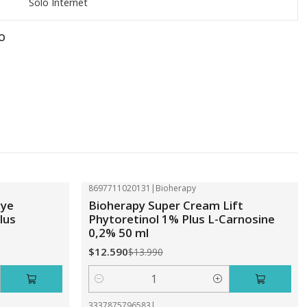
Solo Internet
O
8697711020131
|
Bioherapy
-10%
OFF
Eye
Bioherapy Super Cream Lift
lus
Phytoretinol 1% Plus L-Carnosine
0,2% 50 ml
$12.590
$13.990
Cantidad
3337875796583
|