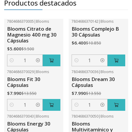
Productos destacados
7804686370005
|
Blooms
7804686370142
|
Blooms
-41%
OFF
-41%
OFF
Blooms Citrato de
Blooms Complejo B
Magnesio 400 mg 30
30 Cápsulas
Cápsulas
$6.400
$10.850
$5.600
$9.500
Cantidad
Cantidad
7804686370029
|
Blooms
7804686370036
|
Blooms
-41%
OFF
-41%
OFF
Blooms Fit 30
Blooms Dream 30
Cápsulas
Cápsulas
$7.990
$7.990
$13.550
$13.550
Cantidad
Cantidad
7804686370043
|
Blooms
7804686370050
|
Blooms
-41%
OFF
-31%
OFF
Blooms Energy 30
Blooms
Cápsulas
Multivitamínico y