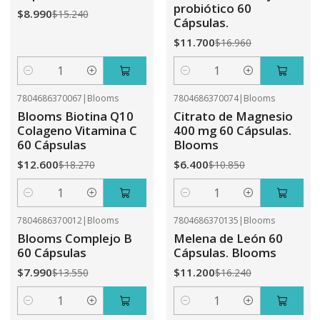
probiótico 60
$8.990
$15.240
Cápsulas.
$11.700
$16.960
Cantidad
Cantidad
7804686370067
|
Blooms
7804686370074
|
Blooms
-31%
OFF
-41%
OFF
Blooms Biotina Q10
Citrato de Magnesio
Colageno Vitamina C
400 mg 60 Cápsulas.
60 Cápsulas
Blooms
$12.600
$6.400
$18.270
$10.850
Cantidad
Cantidad
7804686370012
|
Blooms
7804686370135
|
Blooms
-41%
OFF
-31%
OFF
Blooms Complejo B
Melena de León 60
60 Cápsulas
Cápsulas. Blooms
$7.990
$11.200
$13.550
$16.240
Cantidad
Cantidad