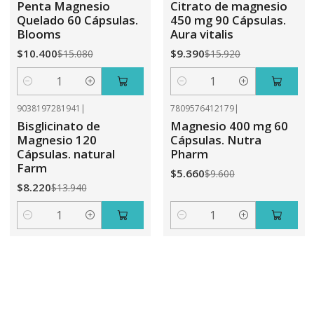
Penta Magnesio
Citrato de magnesio
Quelado 60 Cápsulas.
450 mg 90 Cápsulas.
Blooms
Aura vitalis
$10.400
$9.390
$15.080
$15.920
Cantidad
Cantidad
9038197281941
|
7809576412179
|
-41%
OFF
-41%
OFF
Bisglicinato de
Magnesio 400 mg 60
Magnesio 120
Cápsulas. Nutra
Cápsulas. natural
Pharm
Farm
$5.660
$9.600
$8.220
$13.940
Cantidad
Cantidad