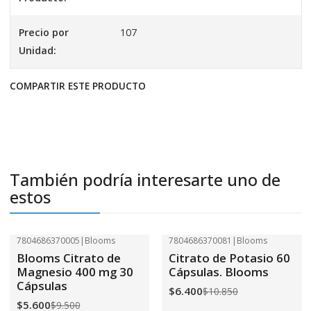
Precio por
107
Unidad:
COMPARTIR ESTE PRODUCTO
También podría interesarte uno de
estos
7804686370005
|
Blooms
7804686370081
|
Blooms
-41%
OFF
-41%
OFF
Blooms Citrato de
Citrato de Potasio 60
Magnesio 400 mg 30
Cápsulas. Blooms
Cápsulas
$6.400
$10.850
$5.600
$9.500