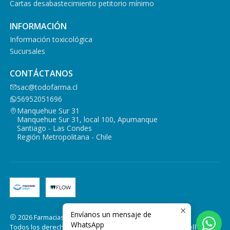
Cartas desabastecimiento petitorio mínimo
INFORMACIÓN
Información toxicológica
Sucursales
CONTÁCTANOS
sac@todofarma.cl
56952051696
Manquehue Sur 31
Manquehue Sur 31, local 100, Apumanque
Santiago - Las Condes
Región Metropolitana - Chile
Envíanos un mensaje de
2026 Farmacias Todofarma.
WhatsApp
Todos los derechos reservados.
Desarrollado por Jumpseller
.