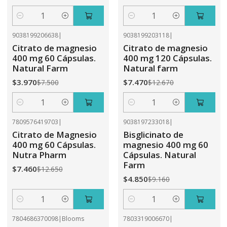
Cantidad
Cantidad
9038199206638
|
9038199203118
|
-47%
OFF
-41%
OFF
Citrato de magnesio
Citrato de magnesio
400 mg 60 Cápsulas.
400 mg 120 Cápsulas.
Natural Farm
Natural farm
$3.970
$7.470
$7.500
$12.670
Cantidad
Cantidad
7809576419703
|
9038197233018
|
-41%
OFF
-47%
OFF
Citrato de Magnesio
Bisglicinato de
400 mg 60 Cápsulas.
magnesio 400 mg 60
Nutra Pharm
Cápsulas. Natural
Farm
$7.460
$12.650
$4.850
$9.160
Cantidad
Cantidad
7804686370098
|
Blooms
7803319006670
|
-31%
OFF
-41%
OFF