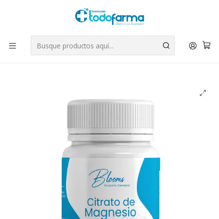
Tus compras tienen envío GRATIS por Rappi - Atención exclusiva
para Chile | WhatsApp +56
Leer más
Inicio
Suplementos
Citrato de Magnesio 400 mg 60 Cápsulas. Blooms