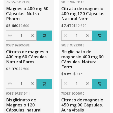
7809576412179
|
9038199203118
|
-41%
OFF
-41%
OFF
Magnesio 400 mg 60
Citrato de magnesio
Cápsulas. Nutra
400 mg 120 Cápsulas.
Pharm
Natural farm
$5.660
$7.470
$9.600
$12.670
Cantidad
Cantidad
9038199206638
|
9038197233018
|
-47%
OFF
-47%
OFF
Citrato de magnesio
Bisglicinato de
400 mg 60 Cápsulas.
magnesio 400 mg 60
Natural Farm
Cápsulas. Natural
Farm
$3.970
$7.500
$4.850
$9.160
Cantidad
Cantidad
9038197281941
|
7803319006670
|
-41%
OFF
-41%
OFF
Bisglicinato de
Citrato de magnesio
Magnesio 120
450 mg 90 Cápsulas.
Cápsulas. natural
Aura vitalis