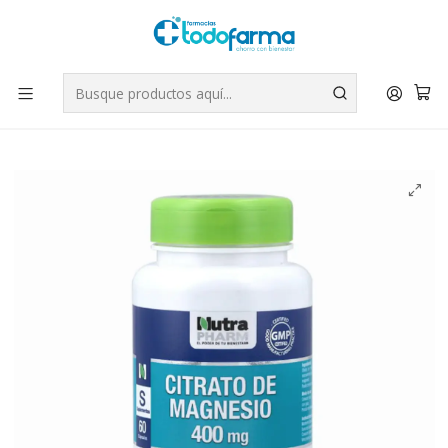
Tus compras tienen envío GRATIS por Rappi - Atención exclusiva
para Chile | WhatsApp +56
Leer más
Inicio
Suplementos
Citrato de Magnesio 400 mg 60 Cápsulas. Nutra Pharm