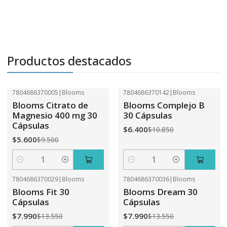
Productos destacados
7804686370005
|
Blooms
7804686370142
|
Blooms
-41%
OFF
-41%
OFF
Blooms Citrato de
Blooms Complejo B
Magnesio 400 mg 30
30 Cápsulas
Cápsulas
$6.400
$10.850
$5.600
$9.500
Cantidad
Cantidad
7804686370029
|
Blooms
7804686370036
|
Blooms
-41%
OFF
-41%
OFF
Blooms Fit 30
Blooms Dream 30
Cápsulas
Cápsulas
$7.990
$7.990
$13.550
$13.550