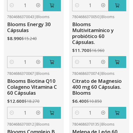
Cantidad
Cantidad
7804686370043
|
Blooms
7804686370050
|
Blooms
-41%
OFF
-31%
OFF
Blooms Energy 30
Blooms
Cápsulas
Multivitamínico y
probiótico 60
$8.990
$15.240
Cápsulas.
$11.700
$16.960
Cantidad
Cantidad
7804686370067
|
Blooms
7804686370074
|
Blooms
-31%
OFF
-41%
OFF
Blooms Biotina Q10
Citrato de Magnesio
Colageno Vitamina C
400 mg 60 Cápsulas.
60 Cápsulas
Blooms
$12.600
$6.400
$18.270
$10.850
Cantidad
Cantidad
7804686370012
|
Blooms
7804686370135
|
Blooms
-41%
OFF
-31%
OFF
Blooms Complejo B
Melena de León 60