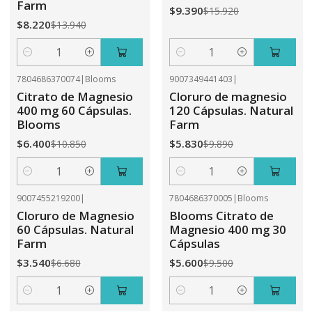
Farm
$9.390
$15.920
$8.220
$13.940
Cantidad
Cantidad
7804686370074
|
Blooms
9007349441403
|
-41%
OFF
-41%
OFF
Citrato de Magnesio
Cloruro de magnesio
400 mg 60 Cápsulas.
120 Cápsulas. Natural
Blooms
Farm
$6.400
$5.830
$10.850
$9.890
Cantidad
Cantidad
9007455219200
|
7804686370005
|
Blooms
-47%
OFF
-41%
OFF
Cloruro de Magnesio
Blooms Citrato de
60 Cápsulas. Natural
Magnesio 400 mg 30
Farm
Cápsulas
$3.540
$5.600
$6.680
$9.500
Cantidad
Cantidad