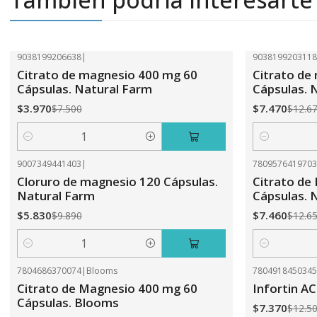
9038199206638
|
903819920311
-47%
OFF
-41%
OFF
Citrato de magnesio 400 mg 60
Citrato de
Cápsulas. Natural Farm
Cápsulas. 
$3.970
$7.470
$7.500
$12.6
Cantidad
Cantidad
9007349441403
|
780957641970
-41%
OFF
-41%
OFF
Cloruro de magnesio 120 Cápsulas.
Citrato de
Natural Farm
Cápsulas. 
$5.830
$7.460
$9.890
$12.6
Cantidad
Cantidad
7804686370074
|
Blooms
780491845034
-41%
OFF
-41%
OFF
Citrato de Magnesio 400 mg 60
Infortin A
Cápsulas. Blooms
$7.370
$12.5