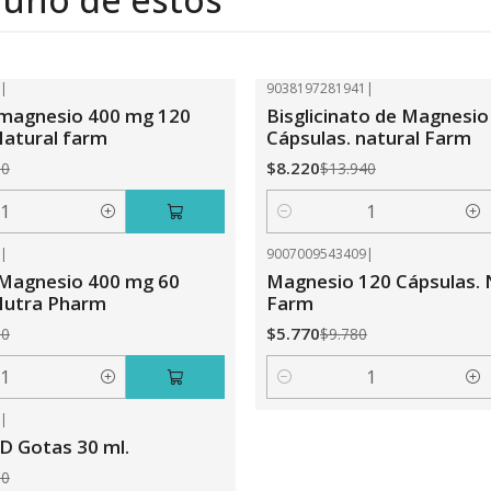
8
|
9038197281941
|
-41%
OFF
 magnesio 400 mg 120
Bisglicinato de Magnesio
Natural farm
Cápsulas. natural Farm
$8.220
70
$13.940
Cantidad
3
|
9007009543409
|
-41%
OFF
 Magnesio 400 mg 60
Magnesio 120 Cápsulas. 
Nutra Pharm
Farm
$5.770
50
$9.780
Cantidad
5
|
CD Gotas 30 ml.
00