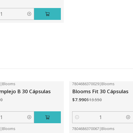
2
|
Blooms
7804686370029
|
Blooms
-41%
OFF
plejo B 30 Cápsulas
Blooms Fit 30 Cápsulas
$7.990
50
$13.550
Cantidad
0
|
Blooms
7804686370067
|
Blooms
-31%
OFF