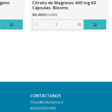
ageno
Citrato de Magnesio 400 mg 60
Cápsulas. Blooms
$6.400
$10.850
Cantidad
CONTÁCTANOS
sac@todofarma.cl
56952051696