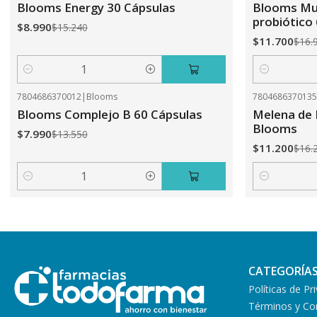
Blooms Energy 30 Cápsulas
Blooms Mul
probiótico
$8.990
$15.240
$11.700
$16.
Cantidad
Cantidad
7804686370012
|
Blooms
780468637013
-41%
OFF
-31%
OFF
Blooms Complejo B 60 Cápsulas
Melena de 
Blooms
$7.990
$13.550
$11.200
$16.
Cantidad
Cantidad
CATEGORÍA
Políticas de Pr
Términos y Co