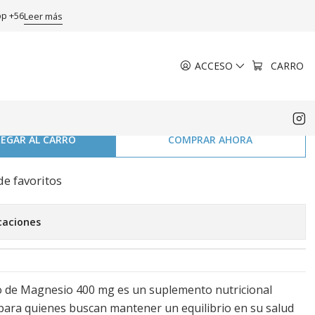
ral Farm
pp +56
Leer más
ACCESO
CARRO
o de magnesio 400 mg 60
atural Farm
EGAR AL CARRO
COMPRAR AHORA
de favoritos
caciones
to de Magnesio 400 mg es un suplemento nutricional
para quienes buscan mantener un equilibrio en su salud