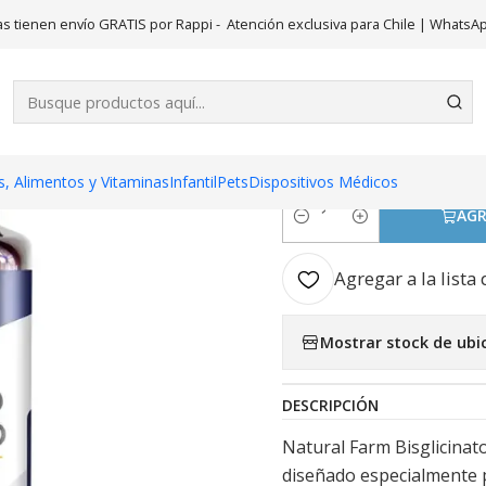
Suplementos
Bisglicinato de magnesio 400 mg 60 Cápsulas. Natu
s tienen envío GRATIS por Rappi - Atención exclusiva para Chile | WhatsA
|
Bisglicinat
Cápsulas. N
, Alimentos y Vitaminas
Infantil
Pets
Dispositivos Médicos
AGR
Cantidad
Agregar a la lista 
Mostrar stock de ubi
DESCRIPCIÓN
Natural Farm Bisglicina
diseñado especialmente 