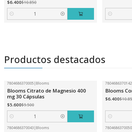
$6.400
$10.850
Cantidad
Cantidad
Productos destacados
7804686370005
|
Blooms
780468637014
-41%
OFF
-41%
OFF
Blooms Citrato de Magnesio 400
Blooms Com
mg 30 Cápsulas
$6.400
$10.8
$5.600
$9.500
Cantidad
Cantidad
7804686370043
|
Blooms
780468637005
-41%
OFF
-31%
OFF