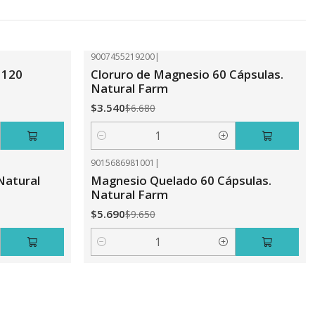
9007455219200
|
-47%
OFF
 120
Cloruro de Magnesio 60 Cápsulas.
Natural Farm
$3.540
$6.680
Cantidad
9015686981001
|
-41%
OFF
Natural
Magnesio Quelado 60 Cápsulas.
Natural Farm
$5.690
$9.650
Cantidad