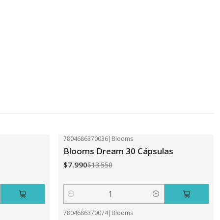
7804686370036
|
Blooms
-41%
OFF
Blooms Dream 30 Cápsulas
$7.990
$13.550
Cantidad
7804686370074
|
Blooms
-41%
OFF