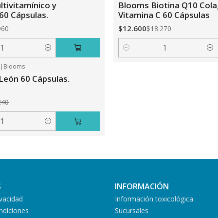
tivitamínico y
Blooms Biotina Q10 Col
 60 Cápsulas.
Vitamina C 60 Cápsulas
$12.600
960
$18.270
Cantidad
5
|
Blooms
León 60 Cápsulas.
240
S
INFORMACIÓN
ivacidad
Información toxicológica
ndiciones
Sucursales