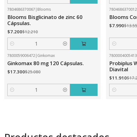
Cantidad
Cantidad
7804686370067
|
Blooms
780468637001
-41%
OFF
-41%
OFF
Blooms Bisglicinato de zinc 60
Blooms Com
Cápsulas.
$7.990
$13.5
$7.200
$12.210
Cantidad
Cantidad
7800059006472
|
Ginkomax
780000400541
-31%
OFF
-31%
OFF
Ginkomax 80 mg 120 Cápsulas.
Probiplus 
Diavital
$17.300
$25.080
$11.910
$17.
Cantidad
Cantidad