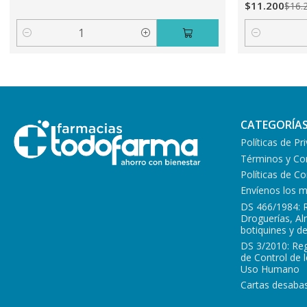
$11.200
$16.
Cantidad
Cantidad
CATEGORÍA
Políticas de Pr
Términos y Co
Políticas de 
Envíenos los 
DS 466/1984: 
Droguerías, A
botiquines y d
DS 3/2010: Re
de Control de 
Uso Humano
Cartas desabas