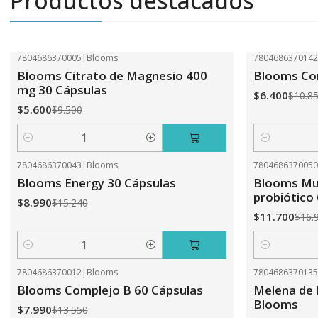
Productos destacados
7804686370005
|
Blooms
780468637014
-41%
OFF
-41%
OFF
Blooms Citrato de Magnesio 400
Blooms Com
mg 30 Cápsulas
$6.400
$10.8
$5.600
$9.500
Cantidad
Cantidad
7804686370043
|
Blooms
780468637005
-41%
OFF
-31%
OFF
Blooms Energy 30 Cápsulas
Blooms Mul
probiótico
$8.990
$15.240
$11.700
$16.
Cantidad
Cantidad
7804686370012
|
Blooms
780468637013
-41%
OFF
-31%
OFF
Blooms Complejo B 60 Cápsulas
Melena de 
Blooms
$7.990
$13.550