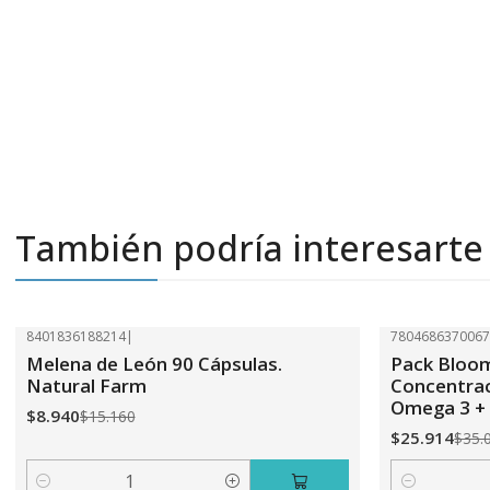
También podría interesarte
8401836188214
|
780468637006
-41%
OFF
-26%
OFF
Melena de León 90 Cápsulas.
Pack Bloo
Natural Farm
Concentra
Omega 3 + 
$8.940
$15.160
$25.914
$35.