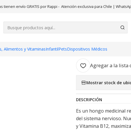
Inicio
Suplementos
Melena de León 60 Cápsulas. Blooms
s tienen envío GRATIS por Rappi - Atención exclusiva para Chile | WhatsA
|
Melena de L
AGR
, Alimentos y Vitaminas
Infantil
Pets
Dispositivos Médicos
Cantidad
Agregar a la lista 
Mostrar stock de ubi
DESCRIPCIÓN
Es un hongo medicinal re
del sistema nervioso. Nue
y Vitamina B12, maximiza