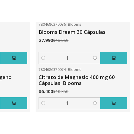
7804686370036
|
Blooms
-41%
OFF
Blooms Dream 30 Cápsulas
$7.990
$13.550
Cantidad
7804686370074
|
Blooms
-41%
OFF
ageno
Citrato de Magnesio 400 mg 60
Cápsulas. Blooms
$6.400
$10.850
Cantidad