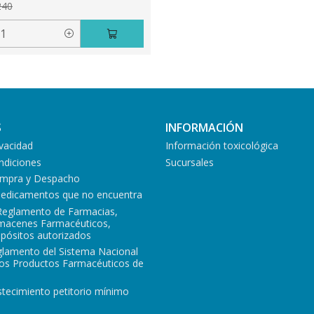
240
S
INFORMACIÓN
ivacidad
Información toxicológica
ndiciones
Sucursales
Compra y Despacho
medicamentos que no encuentra
Reglamento de Farmacias,
lmacenes Farmacéuticos,
epósitos autorizados
glamento del Sistema Nacional
los Productos Farmacéuticos de
tecimiento petitorio mínimo