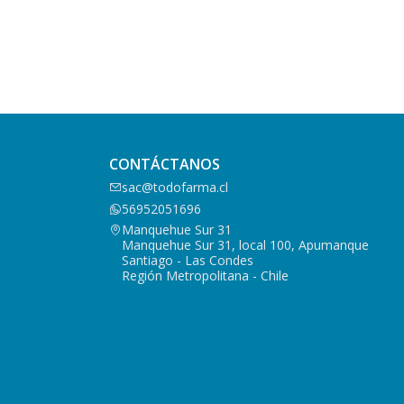
CONTÁCTANOS
sac@todofarma.cl
56952051696
Manquehue Sur 31
Manquehue Sur 31, local 100, Apumanque
Santiago - Las Condes
Región Metropolitana - Chile