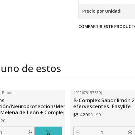
Precio por Unidad:
COMPARTIR ESTE PRODUCT
 uno de estos
7
|
Blooms
4022679157850
|
-41%
OFF
ms
B-Complex Sabor limón 2
ción/Neuroprotección/Memoria:
efervescentes. Easylife
Melena de León + Complejo B
$5.420
$9.190
020