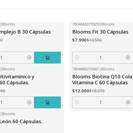
2
|
Blooms
7804686370029
|
Blooms
-41%
OFF
plejo B 30 Cápsulas
Blooms Fit 30 Cápsulas
$7.990
50
$13.550
Cantidad
0
|
Blooms
7804686370067
|
Blooms
-31%
OFF
tivitamínico y
Blooms Biotina Q10 Col
 60 Cápsulas.
Vitamina C 60 Cápsulas
$12.600
960
$18.270
Cantidad
5
|
Blooms
León 60 Cápsulas.