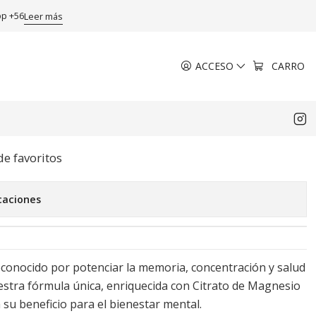
pp +56
Leer más
ACCESO
CARRO
eón 60 Cápsulas. Blooms
EGAR AL CARRO
COMPRAR AHORA
de favoritos
caciones
conocido por potenciar la memoria, concentración y salud
stra fórmula única, enriquecida con Citrato de Magnesio
 su beneficio para el bienestar mental.