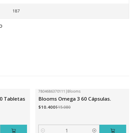
187
O
7804686370111
|
Blooms
-31%
OFF
0 Tabletas
Blooms Omega 3 60 Cápsulas.
$10.400
$15.080