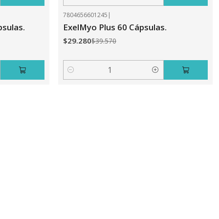
Cantidad
7804656601245
|
-26%
OFF
psulas.
ExelMyo Plus 60 Cápsulas.
$29.280
$39.570
Cantidad