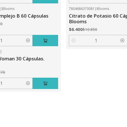
Cantidad
2
|
Blooms
7804686370081
|
Blooms
-41%
OFF
plejo B 60 Cápsulas
Citrato de Potasio 60 Cá
Blooms
50
$6.400
$10.850
Cantidad
3
|
Woman 30 Cápsulas.
270