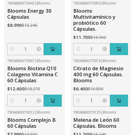
7804686370043
|
Blooms
7804686370050
|
Blooms
-41%
OFF
-31%
OFF
Blooms Energy 30
Blooms
Cápsulas
Multivitamínico y
probiótico 60
$8.990
$15.240
Cápsulas.
$11.700
$16.960
Cantidad
Cantidad
7804686370067
|
Blooms
7804686370074
|
Blooms
-31%
OFF
-41%
OFF
Blooms Biotina Q10
Citrato de Magnesio
Colageno Vitamina C
400 mg 60 Cápsulas.
60 Cápsulas
Blooms
$12.600
$6.400
$18.270
$10.850
Cantidad
Cantidad
7804686370012
|
Blooms
7804686370135
|
Blooms
-41%
OFF
-31%
OFF
Blooms Complejo B
Melena de León 60
60 Cápsulas
Cápsulas. Blooms
$7.990
$11.200
$13.550
$16.240