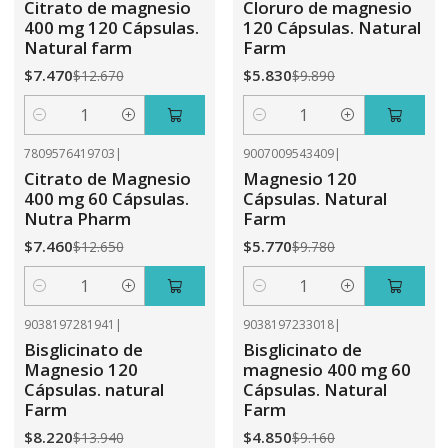
Citrato de magnesio
Cloruro de magnesio
400 mg 120 Cápsulas.
120 Cápsulas. Natural
Natural farm
Farm
$7.470
$5.830
$12.670
$9.890
Cantidad
Cantidad
7809576419703
|
9007009543409
|
-41%
OFF
-41%
OFF
Citrato de Magnesio
Magnesio 120
400 mg 60 Cápsulas.
Cápsulas. Natural
Nutra Pharm
Farm
$7.460
$5.770
$12.650
$9.780
Cantidad
Cantidad
9038197281941
|
9038197233018
|
-41%
OFF
-47%
OFF
Bisglicinato de
Bisglicinato de
Magnesio 120
magnesio 400 mg 60
Cápsulas. natural
Cápsulas. Natural
Farm
Farm
$8.220
$4.850
$13.940
$9.160