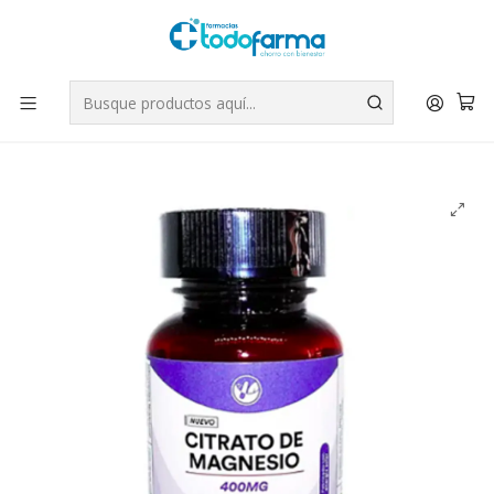
Tus compras tienen envío GRATIS por Rappi - Atención exclusiva
para Chile | WhatsApp +56
Leer más
Inicio
Suplementos
Citrato de magnesio 400 mg 60 Cápsulas. Natural Farm