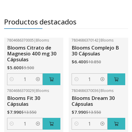
Productos destacados
7804686370005
|
Blooms
7804686370142
|
Blooms
-41%
OFF
-41%
OFF
Blooms Citrato de
Blooms Complejo B
Magnesio 400 mg 30
30 Cápsulas
Cápsulas
$6.400
$10.850
$5.600
$9.500
Cantidad
Cantidad
7804686370029
|
Blooms
7804686370036
|
Blooms
-41%
OFF
-41%
OFF
Blooms Fit 30
Blooms Dream 30
Cápsulas
Cápsulas
$7.990
$7.990
$13.550
$13.550
Cantidad
Cantidad