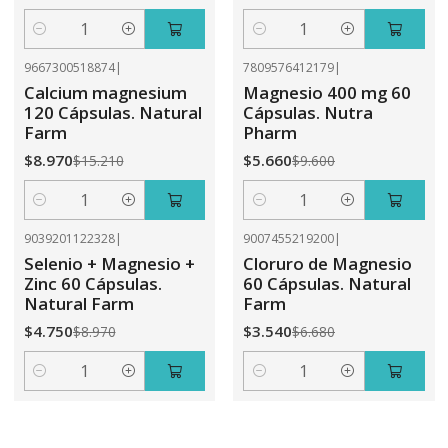
Cantidad
Cantidad
9667300518874
|
7809576412179
|
-41%
OFF
-41%
OFF
Calcium magnesium
Magnesio 400 mg 60
120 Cápsulas. Natural
Cápsulas. Nutra
Farm
Pharm
$8.970
$5.660
$15.210
$9.600
Cantidad
Cantidad
9039201122328
|
9007455219200
|
-47%
OFF
-47%
OFF
Selenio + Magnesio +
Cloruro de Magnesio
Zinc 60 Cápsulas.
60 Cápsulas. Natural
Natural Farm
Farm
$4.750
$3.540
$8.970
$6.680
Cantidad
Cantidad