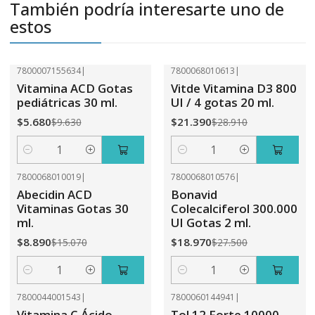
También podría interesarte uno de
estos
7800007155634
|
7800068010613
|
-41%
OFF
-26%
OFF
Vitamina ACD Gotas
Vitde Vitamina D3 800
pediátricas 30 ml.
UI / 4 gotas 20 ml.
$5.680
$21.390
$9.630
$28.910
Cantidad
Cantidad
7800068010019
|
7800068010576
|
-41%
OFF
-31%
OFF
Abecidin ACD
Bonavid
Vitaminas Gotas 30
Colecalciferol 300.000
ml.
UI Gotas 2 ml.
$8.890
$18.970
$15.070
$27.500
Cantidad
Cantidad
7800044001543
|
7800060144941
|
-52%
OFF
-41%
OFF
Vitamina C Ácido
Tol 12 Forte 10000