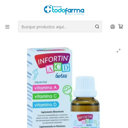
Tus compras tienen envío GRATIS por Rappi - Atención exclusiva
para Chile | WhatsApp +56
Leer más
Inicio
Suplementos
Infortin ACD Gotas 30 ml.