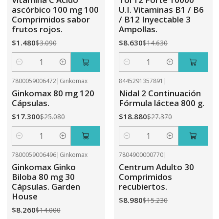
ascórbico 100 mg 100
U.I. Vitaminas B1 / B6
Comprimidos sabor
/ B12 Inyectable 3
frutos rojos.
Ampollas.
$1.480
$8.630
$3.090
$14.630
Cantidad
Cantidad
7800059006472
|
Ginkomax
8445291357891
|
-31%
OFF
-31%
OFF
Ginkomax 80 mg 120
Nidal 2 Continuación
Cápsulas.
Fórmula láctea 800 g.
$17.300
$18.880
$25.080
$27.370
Cantidad
Cantidad
7800059006496
|
Ginkomax
7804900000770
|
-41%
OFF
-41%
OFF
Ginkomax Ginko
Centrum Adulto 30
Biloba 80 mg 30
Comprimidos
Cápsulas. Garden
recubiertos.
House
$8.980
$15.230
$8.260
$14.000