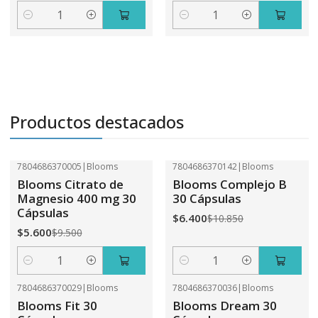
Cantidad
Cantidad
Productos destacados
7804686370005
|
Blooms
7804686370142
|
Blooms
-41%
OFF
-41%
OFF
Blooms Citrato de
Blooms Complejo B
Magnesio 400 mg 30
30 Cápsulas
Cápsulas
$6.400
$10.850
$5.600
$9.500
Cantidad
Cantidad
7804686370029
|
Blooms
7804686370036
|
Blooms
-41%
OFF
-41%
OFF
Blooms Fit 30
Blooms Dream 30