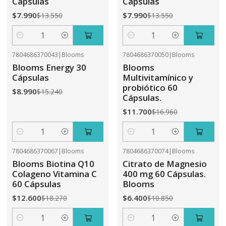
Cápsulas
Cápsulas
$7.990
$7.990
$13.550
$13.550
Cantidad
Cantidad
7804686370043
|
Blooms
7804686370050
|
Blooms
-41%
OFF
-31%
OFF
Blooms Energy 30
Blooms
Cápsulas
Multivitamínico y
probiótico 60
$8.990
$15.240
Cápsulas.
$11.700
$16.960
Cantidad
Cantidad
7804686370067
|
Blooms
7804686370074
|
Blooms
-31%
OFF
-41%
OFF
Blooms Biotina Q10
Citrato de Magnesio
Colageno Vitamina C
400 mg 60 Cápsulas.
60 Cápsulas
Blooms
$12.600
$6.400
$18.270
$10.850
Cantidad
Cantidad