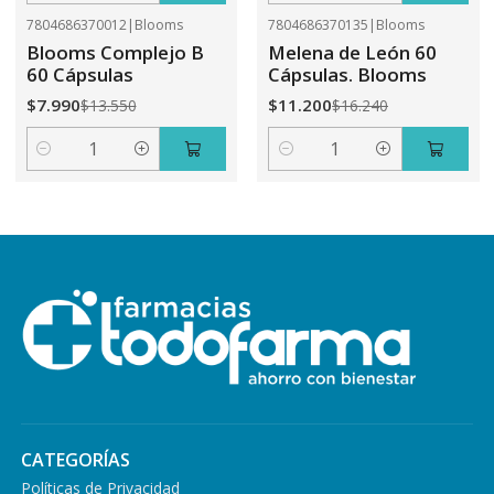
7804686370012
|
Blooms
7804686370135
|
Blooms
-41%
OFF
-31%
OFF
Blooms Complejo B
Melena de León 60
60 Cápsulas
Cápsulas. Blooms
$7.990
$11.200
$13.550
$16.240
Cantidad
Cantidad
CATEGORÍAS
Políticas de Privacidad