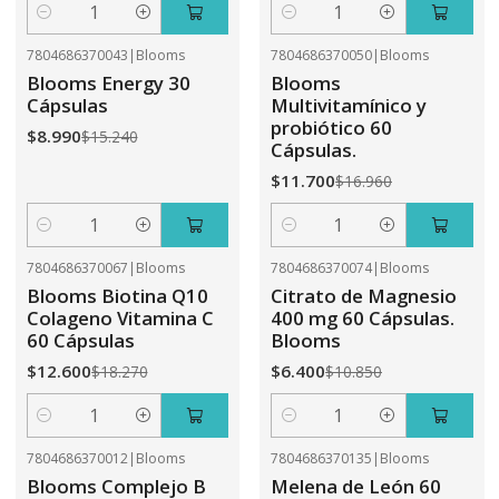
Cantidad
Cantidad
7804686370043
|
Blooms
7804686370050
|
Blooms
-41%
OFF
-31%
OFF
Blooms Energy 30
Blooms
Cápsulas
Multivitamínico y
probiótico 60
$8.990
$15.240
Cápsulas.
$11.700
$16.960
Cantidad
Cantidad
7804686370067
|
Blooms
7804686370074
|
Blooms
-31%
OFF
-41%
OFF
Blooms Biotina Q10
Citrato de Magnesio
Colageno Vitamina C
400 mg 60 Cápsulas.
60 Cápsulas
Blooms
$12.600
$6.400
$18.270
$10.850
Cantidad
Cantidad
7804686370012
|
Blooms
7804686370135
|
Blooms
-41%
OFF
-31%
OFF
Blooms Complejo B
Melena de León 60