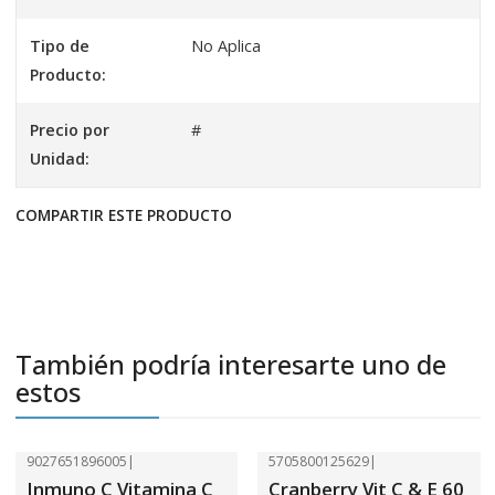
Tipo de
No Aplica
Producto:
Precio por
#
Unidad:
COMPARTIR ESTE PRODUCTO
También podría interesarte uno de
estos
9027651896005
|
5705800125629
|
-47%
OFF
-47%
OFF
Inmuno C Vitamina C
Cranberry Vit C & E 60