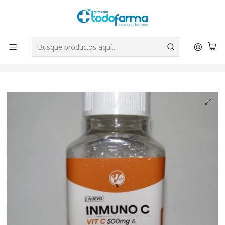
Tus compras tienen envío GRATIS por Rappi - Atención exclusiva
para Chile | WhatsApp +56
Leer más
Inicio
Suplementos
Inmuno C Vitamina C & Probióticos 120 Cápsulas. Natural
Farm