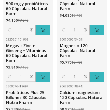
500 mg y probióticos
Cápsulas. Natural
60 Cápsulas. Natural
Farm
Farm
$4.080
$7.700
$4.150
$7.840
Cantidad
Cantidad
2325261101968
|
9007009543409
|
-47%
OFF
-41%
OFF
Megavit Zinc +
Magnesio 120
Ginseng + Vitaminas
Cápsulas. Natural
60 Cápsulas. Natural
Farm
Farm
$5.770
$9.780
$3.810
$7.190
Cantidad
Cantidad
7809576419697
|
9667300518874
|
-41%
OFF
-41%
OFF
Probióticos Plus 25
Calcium magnesium
Billones 30 Cápsulas.
120 Cápsulas. Natural
Nutra Pharm
Farm
$7.330
$8.970
$12.430
$15.210