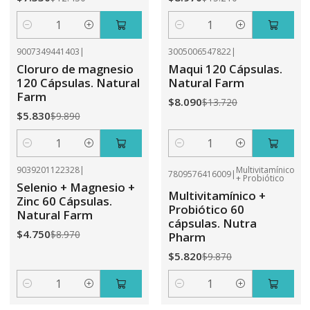
Cantidad
Cantidad
9007349441403
|
3005006547822
|
-41%
OFF
-41%
OFF
Cloruro de magnesio
Maqui 120 Cápsulas.
120 Cápsulas. Natural
Natural Farm
Farm
$8.090
$13.720
$5.830
$9.890
Cantidad
Cantidad
9039201122328
|
Multivitamínico
7809576416009
|
+ Probiótico
-47%
OFF
-41%
OFF
Selenio + Magnesio +
Multivitamínico +
Zinc 60 Cápsulas.
Probiótico 60
Natural Farm
cápsulas. Nutra
$4.750
$8.970
Pharm
$5.820
$9.870
Cantidad
Cantidad