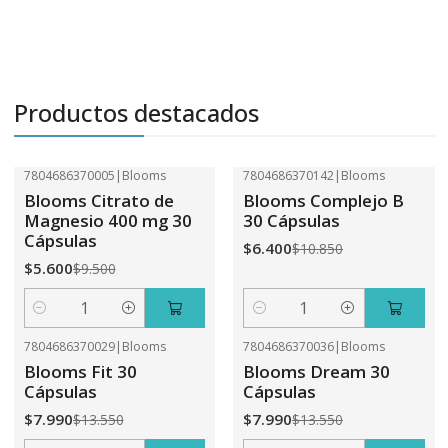
Productos destacados
7804686370005
|
Blooms
7804686370142
|
Blooms
-41%
OFF
-41%
OFF
Blooms Citrato de
Blooms Complejo B
Magnesio 400 mg 30
30 Cápsulas
Cápsulas
$6.400
$10.850
$5.600
$9.500
Cantidad
Cantidad
7804686370029
|
Blooms
7804686370036
|
Blooms
-41%
OFF
-41%
OFF
Blooms Fit 30
Blooms Dream 30
Cápsulas
Cápsulas
$7.990
$7.990
$13.550
$13.550