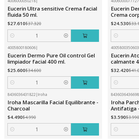
4006000050218
|
400600007772
-26%
OFF
-26%
OFF
Eucerin Ultra sensitive Crema facial
Eucerin De
fluida 50 ml.
Crema corpo
$27.610
$24.530
$37.320
$33.
Cantidad
Cantidad
4005800180606
|
400580035060
-26%
OFF
-21%
OFF
Eucerin Dermo Pure Oil control Gel
Eucerin Ato
limpiador facial 400 ml.
calmante 4
$25.600
$32.420
$34.600
$41.
Cantidad
Cantidad
8436036431822
|
Iroha
843603643669
-10%
OFF
-10%
OFF
Iroha Mascarilla Facial Equilibrante -
Iroha Parc
Charcoal
Antifatiga 
$4.490
$3.590
$4.990
$3.99
Cantidad
Cantidad