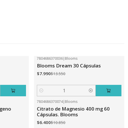
7804686370036
|
Blooms
-41%
OFF
Blooms Dream 30 Cápsulas
$7.990
$13.550
Cantidad
7804686370074
|
Blooms
-41%
OFF
ageno
Citrato de Magnesio 400 mg 60
Cápsulas. Blooms
$6.400
$10.850