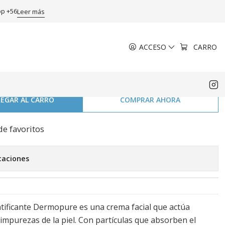
cante 50 ml.
pp +56
Leer más
ACCESO
CARRO
mo Pure Oil control Fluido
tate matificante 50 ml.
EGAR AL CARRO
COMPRAR AHORA
de favoritos
caciones
tificante Dermopure es una crema facial que actúa
impurezas de la piel. Con partículas que absorben el