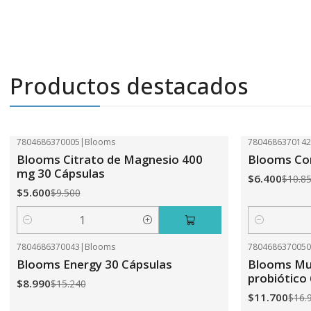
Productos destacados
7804686370005
|
Blooms
780468637014
-41%
OFF
-41%
OFF
Blooms Citrato de Magnesio 400
Blooms Com
mg 30 Cápsulas
$6.400
$10.8
$5.600
$9.500
Cantidad
Cantidad
7804686370043
|
Blooms
780468637005
-41%
OFF
-31%
OFF
Blooms Energy 30 Cápsulas
Blooms Mul
probiótico
$8.990
$15.240
$11.700
$16.