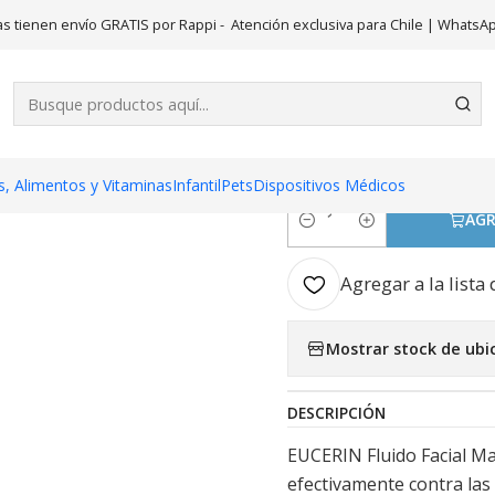
eza
Eucerin Dermo Pure Oil control Fluido facial hidratate matifi
s tienen envío GRATIS por Rappi - Atención exclusiva para Chile | WhatsA
|
Eucerin Der
facial hidra
, Alimentos y Vitaminas
Infantil
Pets
Dispositivos Médicos
AGR
Cantidad
Agregar a la lista 
Mostrar stock de ubi
DESCRIPCIÓN
EUCERIN Fluido Facial Ma
efectivamente contra las 