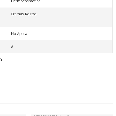
Dermocosmetica
Cremas Rostro
No Aplica
#
O