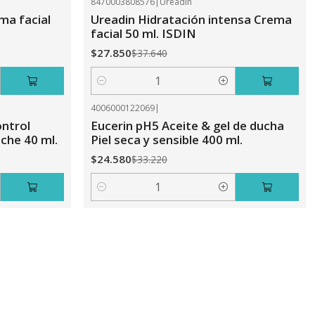
8470003808576
|
Ureadin
-26%
OFF
ma facial
Ureadin Hidratación intensa Crema
facial 50 ml. ISDIN
$27.850
$37.640
Cantidad
4006000122069
|
-26%
OFF
ontrol
Eucerin pH5 Aceite & gel de ducha
che 40 ml.
Piel seca y sensible 400 ml.
$24.580
$33.220
Cantidad