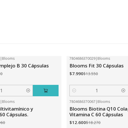
2
|
Blooms
7804686370029
|
Blooms
-41%
OFF
plejo B 30 Cápsulas
Blooms Fit 30 Cápsulas
$7.990
50
$13.550
Cantidad
0
|
Blooms
7804686370067
|
Blooms
-31%
OFF
tivitamínico y
Blooms Biotina Q10 Col
 60 Cápsulas.
Vitamina C 60 Cápsulas
$12.600
960
$18.270