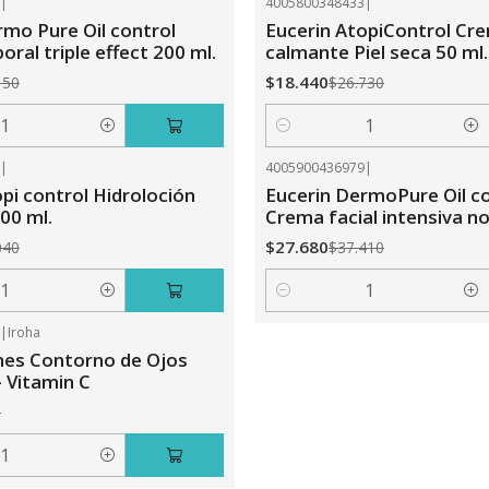
7
|
4005800348433
|
-31%
OFF
rmo Pure Oil control
Eucerin AtopiControl Cre
ral triple effect 200 ml.
calmante Piel seca 50 ml.
$18.440
150
$26.730
Cantidad
3
|
4005900436979
|
-26%
OFF
pi control Hidroloción
Eucerin DermoPure Oil c
00 ml.
Crema facial intensiva no
$27.680
040
$37.410
Cantidad
8
|
Iroha
hes Contorno de Ojos
- Vitamin C
0