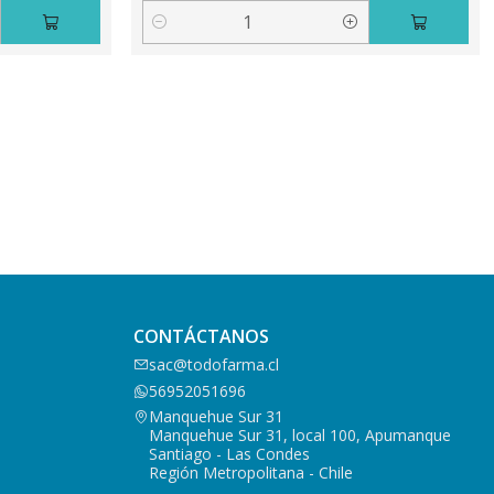
Cantidad
CONTÁCTANOS
sac@todofarma.cl
56952051696
Manquehue Sur 31
Manquehue Sur 31, local 100, Apumanque
Santiago - Las Condes
Región Metropolitana - Chile