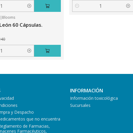
Cantidad
5
|
Blooms
León 60 Cápsulas.
240
S
INFORMACIÓN
ivacidad
Información toxicológica
ndiciones
Sucursales
Compra y Despacho
medicamentos que no encuentra
Reglamento de Farmacias,
lmacenes Farmacéuticos,