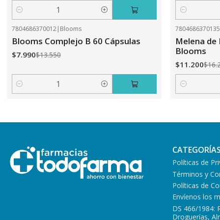
Cantidad
Cantidad
7804686370012
|
Blooms
780468637013
-41%
OFF
-31%
OFF
Blooms Complejo B 60 Cápsulas
Melena de 
Blooms
$7.990
$13.550
$11.200
$16.
Cantidad
Cantidad
CATEGORÍA
Políticas de Pr
Términos y Co
Políticas de 
Envíenos los 
DS 466/1984: 
Droguerías, A