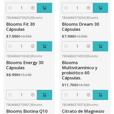
Cantidad
Cantidad
7804686370029
|
Blooms
7804686370036
|
Blooms
-41%
OFF
-41%
OFF
Blooms Fit 30
Blooms Dream 30
Cápsulas
Cápsulas
$7.990
$7.990
$13.550
$13.550
Cantidad
Cantidad
7804686370043
|
Blooms
7804686370050
|
Blooms
-41%
OFF
-31%
OFF
Blooms Energy 30
Blooms
Cápsulas
Multivitamínico y
probiótico 60
$8.990
$15.240
Cápsulas.
$11.700
$16.960
Cantidad
Cantidad
7804686370067
|
Blooms
7804686370074
|
Blooms
-31%
OFF
-41%
OFF
Blooms Biotina Q10
Citrato de Magnesio