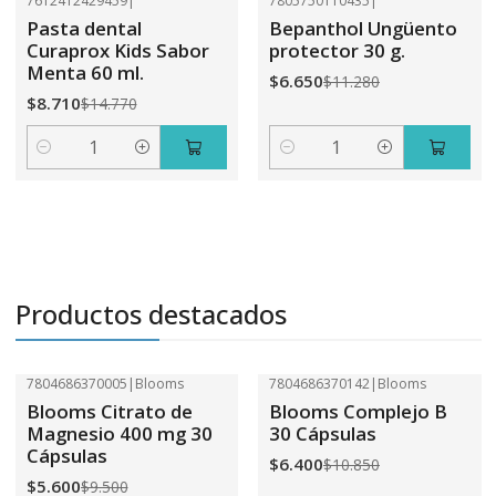
7612412429459
|
7805750110435
|
-41%
OFF
-41%
OFF
Pasta dental
Bepanthol Ungüento
Curaprox Kids Sabor
protector 30 g.
Menta 60 ml.
$6.650
$11.280
$8.710
$14.770
Cantidad
Cantidad
Productos destacados
7804686370005
|
Blooms
7804686370142
|
Blooms
-41%
OFF
-41%
OFF
Blooms Citrato de
Blooms Complejo B
Magnesio 400 mg 30
30 Cápsulas
Cápsulas
$6.400
$10.850
$5.600
$9.500