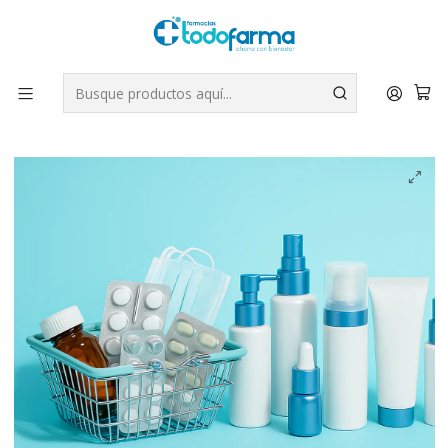
Tus compras tienen envío GRATIS por Rappi - Atención exclusiva
para Chile | WhatsApp +56
Leer más
Inicio
Cuidado Personal
ORALDENT PASTA WHITE 80 GR