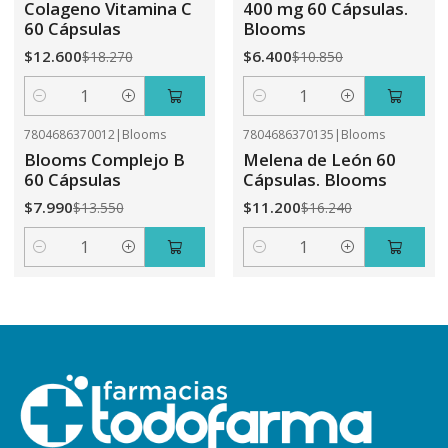
Colageno Vitamina C
400 mg 60 Cápsulas.
60 Cápsulas
Blooms
$12.600
$6.400
$18.270
$10.850
Cantidad
Cantidad
7804686370012
|
Blooms
7804686370135
|
Blooms
-41%
OFF
-31%
OFF
Blooms Complejo B
Melena de León 60
60 Cápsulas
Cápsulas. Blooms
$7.990
$11.200
$13.550
$16.240
Cantidad
Cantidad