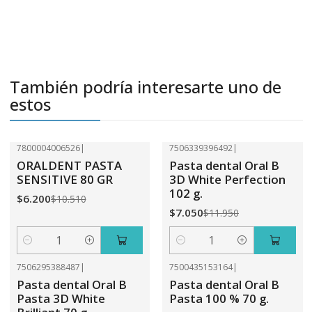
También podría interesarte uno de
estos
7800004006526
|
7506339396492
|
-41%
OFF
-41%
OFF
ORALDENT PASTA
Pasta dental Oral B
SENSITIVE 80 GR
3D White Perfection
102 g.
$6.200
$10.510
$7.050
$11.950
Cantidad
Cantidad
7506295388487
|
7500435153164
|
-47%
OFF
-47%
OFF
Pasta dental Oral B
Pasta dental Oral B
Pasta 3D White
Pasta 100 % 70 g.