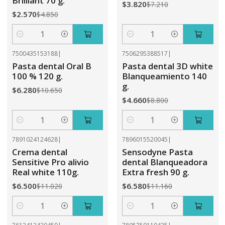
Brilliant 70 g.
$3.820
$7.210
$2.570
$4.850
Cantidad
Cantidad
7500435153188
|
7506295388517
|
-41%
OFF
-47%
OFF
Pasta dental Oral B
Pasta dental 3D white
100 % 120 g.
Blanqueamiento 140
g.
$6.280
$10.650
$4.660
$8.800
Cantidad
Cantidad
7891024124628
|
7896015520045
|
-41%
OFF
-41%
OFF
Crema dental
Sensodyne Pasta
Sensitive Pro alivio
dental Blanqueadora
Real white 110g.
Extra fresh 90 g.
$6.500
$6.580
$11.020
$11.160
Cantidad
Cantidad