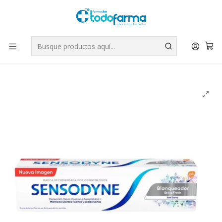
Tus compras tienen envío GRATIS por Rappi - Atención exclusiva
para Chile | WhatsApp +56
Leer más
Inicio
Cuidado Personal
Sensodyne Pasta dental Blanqueadora Extra fresh 90 g.