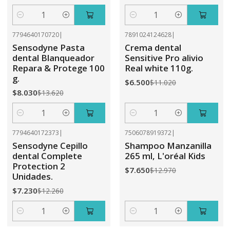
Cantidad
Cantidad
7794640170720
|
7891024124628
|
-41%
OFF
-41%
OFF
Sensodyne Pasta
Crema dental
dental Blanqueador
Sensitive Pro alivio
Repara & Protege 100
Real white 110g.
g.
$6.500
$11.020
$8.030
$13.620
Cantidad
Cantidad
7794640172373
|
7506078919372
|
-41%
OFF
-41%
OFF
Sensodyne Cepillo
Shampoo Manzanilla
dental Complete
265 ml, L'oréal Kids
Protection 2
$7.650
$12.970
Unidades.
$7.230
$12.260
Cantidad
Cantidad