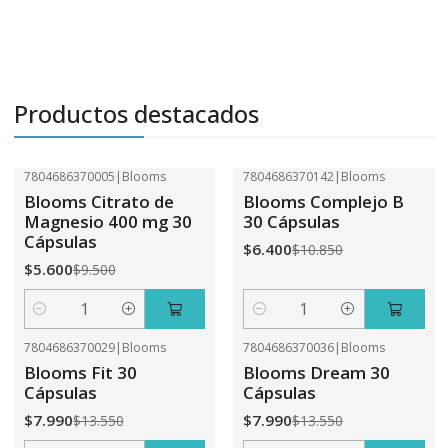
Productos destacados
7804686370005
|
Blooms
7804686370142
|
Blooms
-41%
OFF
-41%
OFF
Blooms Citrato de
Blooms Complejo B
Magnesio 400 mg 30
30 Cápsulas
Cápsulas
$6.400
$10.850
$5.600
$9.500
Cantidad
Cantidad
7804686370029
|
Blooms
7804686370036
|
Blooms
-41%
OFF
-41%
OFF
Blooms Fit 30
Blooms Dream 30
Cápsulas
Cápsulas
$7.990
$7.990
$13.550
$13.550