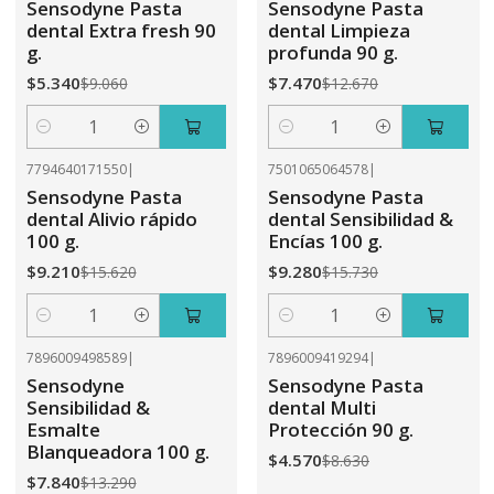
Sensodyne Pasta
Sensodyne Pasta
dental Extra fresh 90
dental Limpieza
g.
profunda 90 g.
$5.340
$7.470
$9.060
$12.670
Cantidad
Cantidad
7794640171550
|
7501065064578
|
-41%
OFF
-41%
OFF
Sensodyne Pasta
Sensodyne Pasta
dental Alivio rápido
dental Sensibilidad &
100 g.
Encías 100 g.
$9.210
$9.280
$15.620
$15.730
Cantidad
Cantidad
7896009498589
|
7896009419294
|
-41%
OFF
-47%
OFF
Sensodyne
Sensodyne Pasta
Sensibilidad &
dental Multi
Esmalte
Protección 90 g.
Blanqueadora 100 g.
$4.570
$8.630
$7.840
$13.290