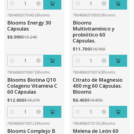
Cantidad
Cantidad
7804686370043
|
Blooms
7804686370050
|
Blooms
-41%
OFF
-31%
OFF
Blooms Energy 30
Blooms
Cápsulas
Multivitamínico y
probiótico 60
$8.990
$15.240
Cápsulas.
$11.700
$16.960
Cantidad
Cantidad
7804686370067
|
Blooms
7804686370074
|
Blooms
-31%
OFF
-41%
OFF
Blooms Biotina Q10
Citrato de Magnesio
Colageno Vitamina C
400 mg 60 Cápsulas.
60 Cápsulas
Blooms
$12.600
$6.400
$18.270
$10.850
Cantidad
Cantidad
7804686370012
|
Blooms
7804686370135
|
Blooms
-41%
OFF
-31%
OFF
Blooms Complejo B
Melena de León 60