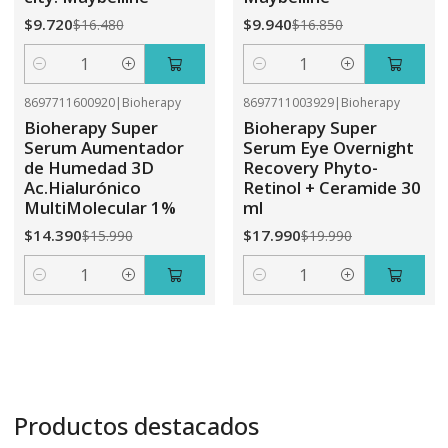
$9.720
$9.940
$16.480
$16.850
Cantidad
Cantidad
8697711600920
|
Bioherapy
8697711003929
|
Bioherapy
-10%
OFF
-10%
OFF
Bioherapy Super
Bioherapy Super
Serum Aumentador
Serum Eye Overnight
de Humedad 3D
Recovery Phyto-
Ac.Hialurónico
Retinol + Ceramide 30
MultiMolecular 1%
ml
$14.390
$17.990
$15.990
$19.990
Cantidad
Cantidad
Productos destacados