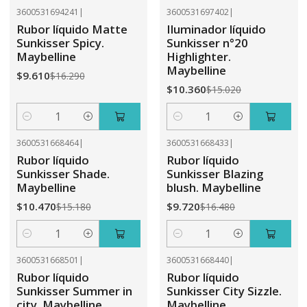
3600531694241
|
3600531697402
|
-41%
OFF
-31%
OFF
Rubor líquido Matte
Iluminador líquido
Sunkisser Spicy.
Sunkisser n°20
Maybelline
Highlighter.
Maybelline
$9.610
$16.290
$10.360
$15.020
Cantidad
Cantidad
3600531668464
|
3600531668433
|
-31%
OFF
-41%
OFF
Rubor líquido
Rubor líquido
Sunkisser Shade.
Sunkisser Blazing
Maybelline
blush. Maybelline
$10.470
$9.720
$15.180
$16.480
Cantidad
Cantidad
3600531668501
|
3600531668440
|
-41%
OFF
-41%
OFF
Rubor líquido
Rubor líquido
Sunkisser Summer in
Sunkisser City Sizzle.
city. Maybelline
Maybelline