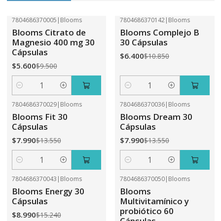
7804686370005
|
Blooms
7804686370142
|
Blooms
-41%
OFF
-41%
OFF
Blooms Citrato de
Blooms Complejo B
Magnesio 400 mg 30
30 Cápsulas
Cápsulas
$6.400
$10.850
$5.600
$9.500
Cantidad
Cantidad
7804686370029
|
Blooms
7804686370036
|
Blooms
-41%
OFF
-41%
OFF
Blooms Fit 30
Blooms Dream 30
Cápsulas
Cápsulas
$7.990
$7.990
$13.550
$13.550
Cantidad
Cantidad
7804686370043
|
Blooms
7804686370050
|
Blooms
-41%
OFF
-31%
OFF
Blooms Energy 30
Blooms
Cápsulas
Multivitamínico y
probiótico 60
$8.990
$15.240
Cápsulas.