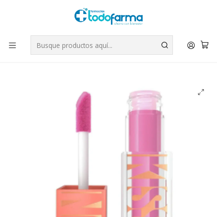
Tus compras tienen envío GRATIS por Rappi - Atención exclusiva
para Chile | WhatsApp +56
Leer más
Inicio
Belleza
Rubor líquido Sunkisser Matte Clouds. Maybelline