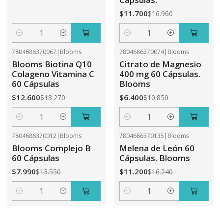
$11.700
$16.960
Cantidad
Cantidad
7804686370067
|
Blooms
7804686370074
|
Blooms
-31%
OFF
-41%
OFF
Blooms Biotina Q10
Citrato de Magnesio
Colageno Vitamina C
400 mg 60 Cápsulas.
60 Cápsulas
Blooms
$12.600
$6.400
$18.270
$10.850
Cantidad
Cantidad
7804686370012
|
Blooms
7804686370135
|
Blooms
-41%
OFF
-31%
OFF
Blooms Complejo B
Melena de León 60
60 Cápsulas
Cápsulas. Blooms
$7.990
$11.200
$13.550
$16.240
Cantidad
Cantidad