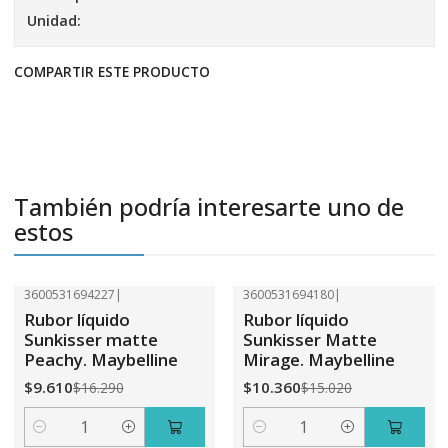
Unidad:
COMPARTIR ESTE PRODUCTO
También podría interesarte uno de
estos
3600531694227
|
3600531694180
|
-41%
OFF
-31%
OFF
Rubor líquido
Rubor líquido
Sunkisser matte
Sunkisser Matte
Peachy. Maybelline
Mirage. Maybelline
$9.610
$10.360
$16.290
$15.020
Cantidad
Cantidad