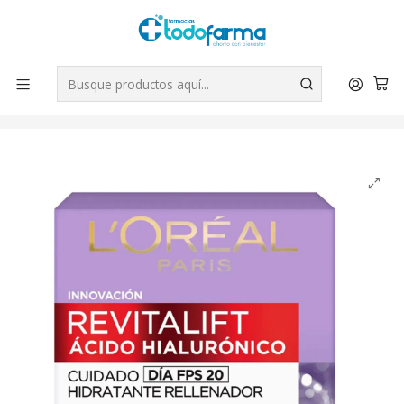
Tus compras tienen envío GRATIS por Rappi - Atención exclusiva
para Chile | WhatsApp +56
Leer más
Inicio
Belleza
Ácido hialurónico Cuidado día FPS 20 hidratante rellenador
50 ml. L'oréal