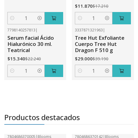
$11.870
$17.210
Cantidad
Cantidad
7798140257813
|
3337871321963
|
-31%
OFF
-26%
OFF
Serum facial Ácido
Tree Hut Exfoliante
Hialurónico 30 ml.
Cuerpo Tree Hut
Teatrical
Dragon F 510 g
$15.340
$29.000
$22.240
$39.190
Cantidad
Cantidad
Productos destacados
7804686370005
|
Blooms
7804686370142
|
Blooms