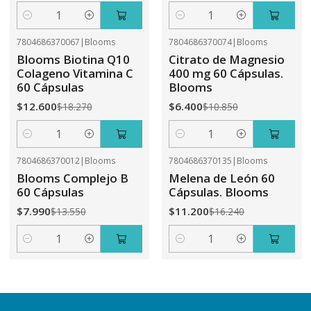
Cantidad
Cantidad
7804686370067
|
Blooms
7804686370074
|
Blooms
-31%
OFF
-41%
OFF
Blooms Biotina Q10
Citrato de Magnesio
Colageno Vitamina C
400 mg 60 Cápsulas.
60 Cápsulas
Blooms
$12.600
$6.400
$18.270
$10.850
Cantidad
Cantidad
7804686370012
|
Blooms
7804686370135
|
Blooms
-41%
OFF
-31%
OFF
Blooms Complejo B
Melena de León 60
60 Cápsulas
Cápsulas. Blooms
$7.990
$11.200
$13.550
$16.240
Cantidad
Cantidad