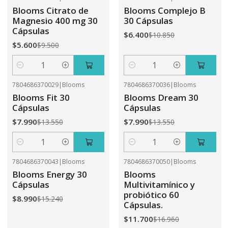
-41%
OFF
-41%
OFF
Blooms Citrato de
Blooms Complejo B
Magnesio 400 mg 30
30 Cápsulas
Cápsulas
$6.400
$10.850
$5.600
$9.500
Cantidad
Cantidad
7804686370029
|
Blooms
7804686370036
|
Blooms
-41%
OFF
-41%
OFF
Blooms Fit 30
Blooms Dream 30
Cápsulas
Cápsulas
$7.990
$7.990
$13.550
$13.550
Cantidad
Cantidad
7804686370043
|
Blooms
7804686370050
|
Blooms
-41%
OFF
-31%
OFF
Blooms Energy 30
Blooms
Cápsulas
Multivitamínico y
probiótico 60
$8.990
$15.240
Cápsulas.
$11.700
$16.960