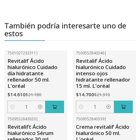
También podría interesarte uno de
estos
7501027232311
|
7509552840346
|
-31%
OFF
-31%
OFF
Revitalif Ácido
Revitalif Ácido
hialurónico Cuidado
hialurónico Cuidado
día hidratante
intenso ojos
rellenador 50 ml.
hidratante rellenador
L'oréal
15 ml. L'oréal
$14.610
$14.700
$21.180
$21.310
Cantidad
Cantidad
7509552843620
|
7509552840339
|
-31%
OFF
-31%
OFF
Revitalift Ácido
Crema revitalif Ácido
hialurónico Sérum
hialurónico 50 ml.
rellenador 30 ml.
L'oréal