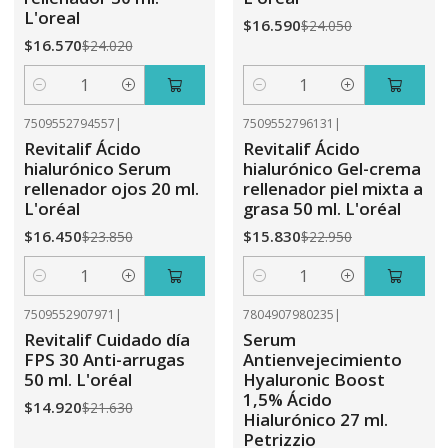
L'oreal
$16.590
$24.050
$16.570
$24.020
Cantidad
Cantidad
7509552794557
|
7509552796131
|
-31%
OFF
-31%
OFF
Revitalif Ácido
Revitalif Ácido
hialurónico Serum
hialurónico Gel-crema
rellenador ojos 20 ml.
rellenador piel mixta a
L'oréal
grasa 50 ml. L'oréal
$16.450
$15.830
$23.850
$22.950
Cantidad
Cantidad
7509552907971
|
7804907980235
|
-31%
OFF
-31%
OFF
Revitalif Cuidado día
Serum
FPS 30 Anti-arrugas
Antienvejecimiento
50 ml. L'oréal
Hyaluronic Boost
1,5% Ácido
$14.920
$21.630
Hialurónico 27 ml.
Petrizzio