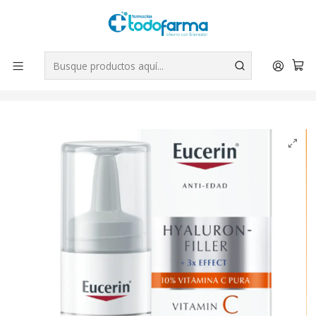
Tus compras tienen envío GRATIS por Rappi - Atención exclusiva
para Chile | WhatsApp +56
Leer más
Inicio
Belleza
Eucerin Anti-edad Hyaluron-filler 3x effect Vitamina C
Booster sérum facial 8 ml.