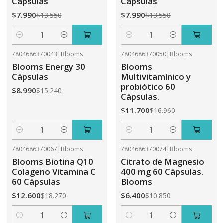
Cápsulas
Cápsulas
$7.990
$7.990
$13.550
$13.550
Cantidad
Cantidad
7804686370043
|
Blooms
7804686370050
|
Blooms
-41%
OFF
-31%
OFF
Blooms Energy 30
Blooms
Cápsulas
Multivitamínico y
probiótico 60
$8.990
$15.240
Cápsulas.
$11.700
$16.960
Cantidad
Cantidad
7804686370067
|
Blooms
7804686370074
|
Blooms
-31%
OFF
-41%
OFF
Blooms Biotina Q10
Citrato de Magnesio
Colageno Vitamina C
400 mg 60 Cápsulas.
60 Cápsulas
Blooms
$12.600
$6.400
$18.270
$10.850
Cantidad
Cantidad