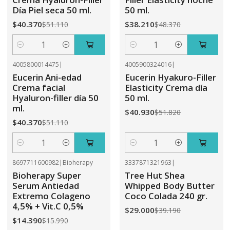
Día Piel seca 50 ml.
50 ml.
$40.370
$38.210
$51.110
$48.370
Cantidad
Cantidad
4005800014475
|
4005900324016
|
-21%
OFF
-21%
OFF
Eucerin Ani-edad
Eucerin Hyakuro-Filler
Crema facial
Elasticity Crema día
Hyaluron-filler día 50
50 ml.
ml.
$40.930
$51.820
$40.370
$51.110
Cantidad
Cantidad
8697711600982
|
Bioherapy
3337871321963
|
-10%
OFF
-26%
OFF
Bioherapy Super
Tree Hut Shea
Serum Antiedad
Whipped Body Butter
Extremo Colageno
Coco Colada 240 gr.
4,5% + Vit.C 0,5%
$29.000
$39.190
$14.390
$15.990