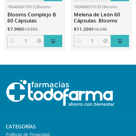
7804686370012
|
Blooms
7804686370135
|
Blooms
-41%
OFF
-31%
OFF
Blooms Complejo B
Melena de León 60
60 Cápsulas
Cápsulas. Blooms
$7.990
$11.200
$13.550
$16.240
Cantidad
Cantidad
CATEGORÍAS
Políticas de Privacidad