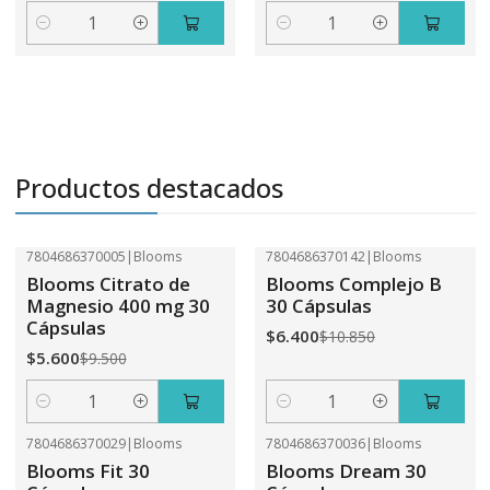
Cantidad
Cantidad
Productos destacados
7804686370005
|
Blooms
7804686370142
|
Blooms
-41%
OFF
-41%
OFF
Blooms Citrato de
Blooms Complejo B
Magnesio 400 mg 30
30 Cápsulas
Cápsulas
$6.400
$10.850
$5.600
$9.500
Cantidad
Cantidad
7804686370029
|
Blooms
7804686370036
|
Blooms
-41%
OFF
-41%
OFF
Blooms Fit 30
Blooms Dream 30