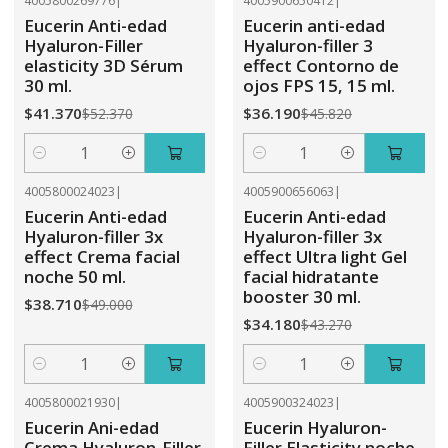
4005800269776
|
4005900650412
|
-21%
OFF
-21%
OFF
Eucerin Anti-edad
Eucerin anti-edad
Hyaluron-Filler
Hyaluron-filler 3
elasticity 3D Sérum
effect Contorno de
30 ml.
ojos FPS 15, 15 ml.
$41.370
$36.190
$52.370
$45.820
Cantidad
Cantidad
4005800024023
|
4005900656063
|
-21%
OFF
-21%
OFF
Eucerin Anti-edad
Eucerin Anti-edad
Hyaluron-filler 3x
Hyaluron-filler 3x
effect Crema facial
effect Ultra light Gel
noche 50 ml.
facial hidratante
booster 30 ml.
$38.710
$49.000
$34.180
$43.270
Cantidad
Cantidad
4005800021930
|
4005900324023
|
-21%
OFF
-21%
OFF
Eucerin Ani-edad
Eucerin Hyaluron-
Crema Hyaluron-Filler
Filler Elasticity noche