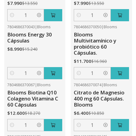
$7.990
$7.990
$13.550
$13.550
Cantidad
Cantidad
7804686370043
|
Blooms
7804686370050
|
Blooms
-41%
OFF
-31%
OFF
Blooms Energy 30
Blooms
Cápsulas
Multivitamínico y
probiótico 60
$8.990
$15.240
Cápsulas.
$11.700
$16.960
Cantidad
Cantidad
7804686370067
|
Blooms
7804686370074
|
Blooms
-31%
OFF
-41%
OFF
Blooms Biotina Q10
Citrato de Magnesio
Colageno Vitamina C
400 mg 60 Cápsulas.
60 Cápsulas
Blooms
$12.600
$6.400
$18.270
$10.850
Cantidad
Cantidad