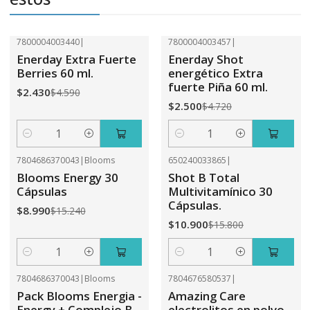
7800004003440
|
7800004003457
|
-47%
OFF
-47%
OFF
Enerday Extra Fuerte
Enerday Shot
Berries 60 ml.
energético Extra
fuerte Piña 60 ml.
$2.430
$4.590
$2.500
$4.720
Cantidad
Cantidad
7804686370043
|
Blooms
650240033865
|
-41%
OFF
-31%
OFF
Blooms Energy 30
Shot B Total
Cápsulas
Multivitamínico 30
Cápsulas.
$8.990
$15.240
$10.900
$15.800
Cantidad
Cantidad
7804686370043
|
Blooms
7804676580537
|
-31%
OFF
-31%
OFF
Pack Blooms Energia -
Amazing Care
Energy + Complejo B
electrolitos en polvo