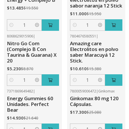
sabor naranja 12 Stick
$13.485
$19.550
$11.000
$15.950
Cantidad
Cantidad
8068629015906
|
7804676580551
|
-41%
OFF
-31%
OFF
Nitro Go Com
Amazing care
(Complejo B Con
Electrolitos en polvo
Taurina & Guarana) X
saber Maracuyá 12
20
Stick.
$5.230
$10.610
$8.870
$15.380
Cantidad
Cantidad
7371869649482
|
7800059006472
|
Ginkomax
-31%
OFF
-31%
OFF
Energy Gummies 60
Ginkomax 80 mg 120
Unidades. Perfect
Cápsulas.
Bear
$17.300
$25.080
$14.930
$21.640