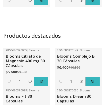
Cantidad
Cantidad
Productos destacados
7804686370005
|
Blooms
7804686370142
|
Blooms
-41%
OFF
-41%
OFF
Blooms Citrato de
Blooms Complejo B
Magnesio 400 mg 30
30 Cápsulas
Cápsulas
$6.400
$10.850
$5.600
$9.500
Cantidad
Cantidad
7804686370029
|
Blooms
7804686370036
|
Blooms
-41%
OFF
-41%
OFF
Blooms Fit 30
Blooms Dream 30
Cápsulas
Cápsulas