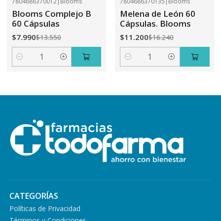
7804686370012
|
Blooms
7804686370135
|
Blooms
-41%
OFF
-31%
OFF
Blooms Complejo B
Melena de León 60
60 Cápsulas
Cápsulas. Blooms
$7.990
$11.200
$13.550
$16.240
Cantidad
Cantidad
CATEGORÍAS
Políticas de Privacidad
Términos y Condiciones