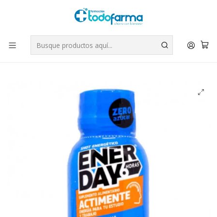
Tus compras tienen envío GRATIS por Rappi - Atención exclusiva
para Chile | WhatsApp +56
Leer más
Inicio
Suplementos
Enerday Shot energético actimente 60 ml.