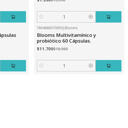
Cantidad
7804686370050
|
Blooms
-31%
OFF
ápsulas
Blooms Multivitamínico y
probiótico 60 Cápsulas.
$11.700
$16.960
Cantidad