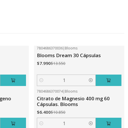
7804686370036
|
Blooms
-41%
OFF
Blooms Dream 30 Cápsulas
$7.990
$13.550
Cantidad
7804686370074
|
Blooms
-41%
OFF
ageno
Citrato de Magnesio 400 mg 60
Cápsulas. Blooms
$6.400
$10.850
Cantidad