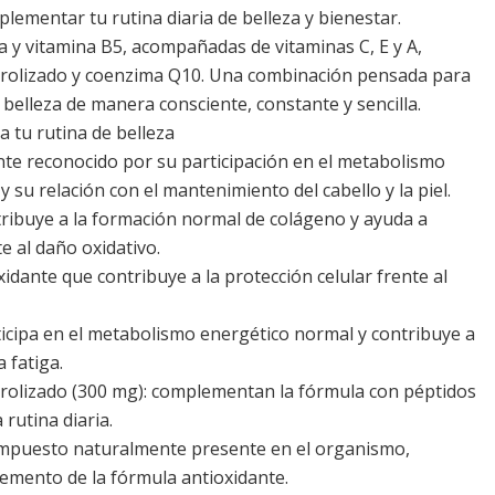
lementar tu rutina diaria de belleza y bienestar.
a y vitamina B5, acompañadas de vitaminas C, E y A,
drolizado y coenzima Q10. Una combinación pensada para
belleza de manera consciente, constante y sencilla.
a tu rutina de belleza
ente reconocido por su participación en el metabolismo
y su relación con el mantenimiento del cabello y la piel.
tribuye a la formación normal de colágeno y ayuda a
te al daño oxidativo.
xidante que contribuye a la protección celular frente al
ticipa en el metabolismo energético normal y contribuye a
a fatiga.
drolizado (300 mg): complementan la fórmula con péptidos
 rutina diaria.
mpuesto naturalmente presente en el organismo,
mento de la fórmula antioxidante.