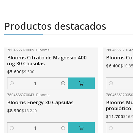
Productos destacados
7804686370005
|
Blooms
780468637014
-41%
OFF
-41%
OFF
Blooms Citrato de Magnesio 400
Blooms Com
mg 30 Cápsulas
$6.400
$10.8
$5.600
$9.500
Cantidad
Cantidad
7804686370043
|
Blooms
780468637005
-41%
OFF
-31%
OFF
Blooms Energy 30 Cápsulas
Blooms Mul
probiótico
$8.990
$15.240
$11.700
$16.
Cantidad
Cantidad