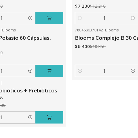
$7.200
10
$12.210
Cantidad
1
|
Blooms
7804686370142
|
Blooms
-41%
OFF
 Potasio 60 Cápsulas.
Blooms Complejo B 30 C
$6.400
$10.850
50
Cantidad
9
|
obióticos + Prebióticos
s.
030