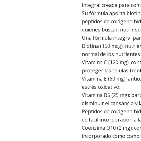
integral creada para comp
Su fórmula aporta biotin
péptidos de colágeno hi
quienes buscan nutrir su 
Una fórmula integral par
Biotina (150 mcg): nutri
normal de los nutrientes 
Vitamina C (120 mg): con
proteger las células fren
Vitamina E (60 mg): antio
estrés oxidativo.
Vitamina B5 (25 mg): par
disminuir el cansancio y l
Péptidos de colágeno hi
de fácil incorporación a la
Coenzima Q10 (2 mg): co
incorporado como comple