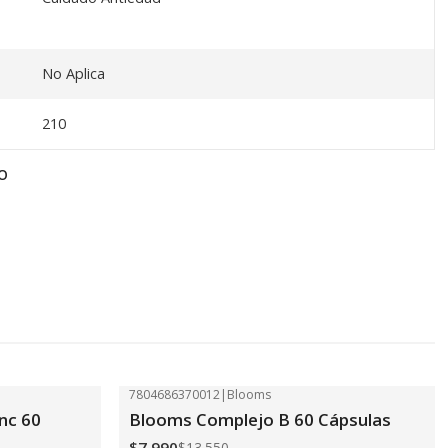
No Aplica
210
O
7804686370012
|
Blooms
-41%
OFF
nc 60
Blooms Complejo B 60 Cápsulas
$7.990
$13.550