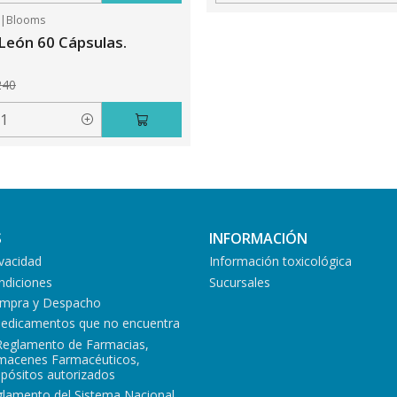
5
|
Blooms
León 60 Cápsulas.
240
S
INFORMACIÓN
ivacidad
Información toxicológica
ndiciones
Sucursales
Compra y Despacho
medicamentos que no encuentra
Reglamento de Farmacias,
lmacenes Farmacéuticos,
epósitos autorizados
glamento del Sistema Nacional