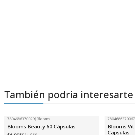
También podría interesarte
7804686370029
|
Blooms
780468637006
-41%
OFF
-41%
OFF
Blooms Beauty 60 Cápsulas
Blooms Vit
Capsulas
$6.995
$11.860