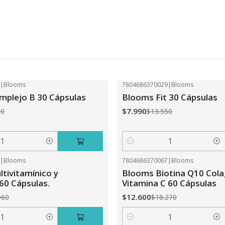
2
|
Blooms
7804686370029
|
Blooms
-41%
OFF
plejo B 30 Cápsulas
Blooms Fit 30 Cápsulas
$7.990
50
$13.550
Cantidad
0
|
Blooms
7804686370067
|
Blooms
-31%
OFF
tivitamínico y
Blooms Biotina Q10 Col
 60 Cápsulas.
Vitamina C 60 Cápsulas
$12.600
960
$18.270
Cantidad