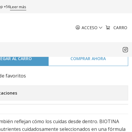
sulas
pp +56
Leer más
ACCESO
CARRO
ina Q10 Colageno Vitamina
as
EGAR AL CARRO
COMPRAR AHORA
de favoritos
caciones
también reflejan cómo los cuidas desde dentro. BIOTINA
utrientes cuidadosamente seleccionados en una fórmula