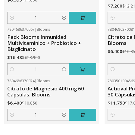
$7.200
$12.2
Cantidad
Cantidad
7804686370067
|
Blooms
780468637008
-31%
OFF
-41%
OFF
Pack Blooms Inmunidad
Citrato de
Multivitaminico + Probiotico +
Blooms
Bisglicinato
$6.400
$10.8
$16.485
$23.900
Cantidad
Cantidad
7804686370074
|
Blooms
780350100456
-41%
OFF
-31%
OFF
Citrato de Magnesio 400 mg 60
Actioval Pr
Cápsulas. Blooms
30 Cápsula
$6.400
$11.750
$10.850
$17.
Cantidad
Cantidad