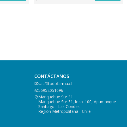
CONTÁCTANOS
sac@todofarma.cl
56952051696
Manquehue Sur 31
Manquehue Sur 31, local 100, Apumanque
Santiago - Las Condes
Región Metropolitana - Chile