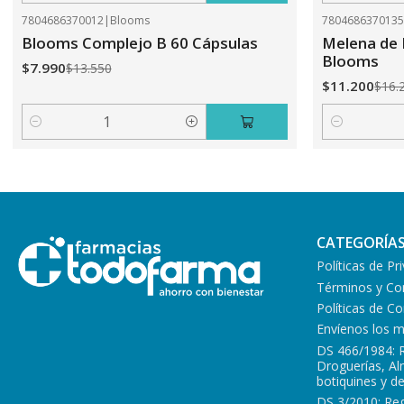
7804686370012
|
Blooms
780468637013
-41%
OFF
-31%
OFF
Blooms Complejo B 60 Cápsulas
Melena de 
Blooms
$7.990
$13.550
$11.200
$16.
Cantidad
Cantidad
CATEGORÍA
Políticas de Pr
Términos y Co
Políticas de 
Envíenos los 
DS 466/1984: 
Droguerías, A
botiquines y d
DS 3/2010: Re