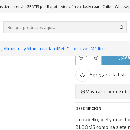
o
Suplementos
Blooms Biotina Q10 Colageno Vitamina C 60 Cáp
s tienen envío GRATIS por Rappi - Atención exclusiva para Chile | WhatsA
|
Blooms Biot
C 60 Cápsul
, Alimentos y Vitaminas
Infantil
Pets
Dispositivos Médicos
AGR
Cantidad
Agregar a la lista 
Mostrar stock de ubi
DESCRIPCIÓN
Tu cabello, piel y uñas 
BLOOMS combina siete n