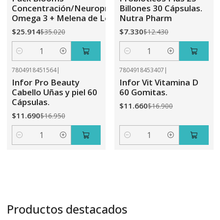
Concentración/Neuroprotección/Memoria:
Billones 30 Cápsulas.
Omega 3 + Melena de León + Complejo B
Nutra Pharm
$25.914
$7.330
$35.020
$12.430
Cantidad
Cantidad
7804918451564
|
7804918453407
|
-31%
OFF
-31%
OFF
Infor Pro Beauty
Infor Vit Vitamina D
Cabello Uñas y piel 60
60 Gomitas.
Cápsulas.
$11.660
$16.900
$11.690
$16.950
Cantidad
Cantidad
Productos destacados