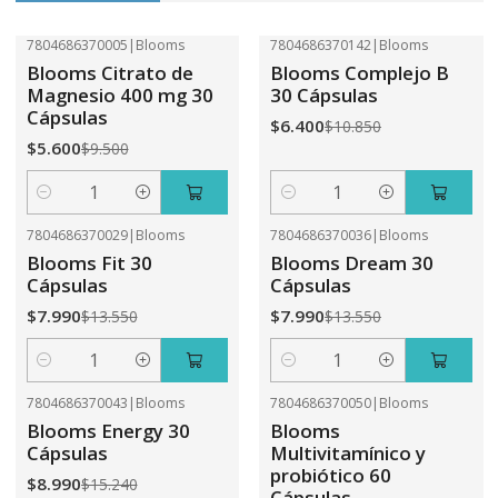
7804686370005
|
Blooms
7804686370142
|
Blooms
-41%
OFF
-41%
OFF
Blooms Citrato de
Blooms Complejo B
Magnesio 400 mg 30
30 Cápsulas
Cápsulas
$6.400
$10.850
$5.600
$9.500
Cantidad
Cantidad
7804686370029
|
Blooms
7804686370036
|
Blooms
-41%
OFF
-41%
OFF
Blooms Fit 30
Blooms Dream 30
Cápsulas
Cápsulas
$7.990
$7.990
$13.550
$13.550
Cantidad
Cantidad
7804686370043
|
Blooms
7804686370050
|
Blooms
-41%
OFF
-31%
OFF
Blooms Energy 30
Blooms
Cápsulas
Multivitamínico y
probiótico 60
$8.990
$15.240
Cápsulas.