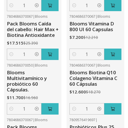
Cantidad
Cantidad
7804686370067
|
Blooms
7804686370067
|
Blooms
-31%
OFF
-41%
OFF
Pack Blooms Caída
Blooms Vitamina D
del cabello: Hair Max +
800 UI 60 Capsulas
Biotina Antioxidante
$7.200
$12.210
$17.515
$25.390
Cantidad
Cantidad
7804686370050
|
Blooms
7804686370067
|
Blooms
-31%
OFF
-31%
OFF
Blooms
Blooms Biotina Q10
Multivitamínico y
Colageno Vitamina C
probiótico 60
60 Cápsulas
Cápsulas.
$12.600
$18.270
$11.700
$16.960
Cantidad
Cantidad
7804686370067
|
Blooms
7809576419697
|
-26%
OFF
-41%
OFF
Pack Blooms
Probióticos Plus 25