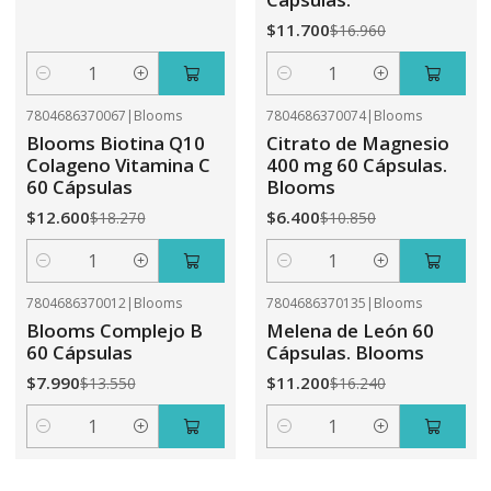
$11.700
$16.960
Cantidad
Cantidad
7804686370067
|
Blooms
7804686370074
|
Blooms
-31%
OFF
-41%
OFF
Blooms Biotina Q10
Citrato de Magnesio
Colageno Vitamina C
400 mg 60 Cápsulas.
60 Cápsulas
Blooms
$12.600
$6.400
$18.270
$10.850
Cantidad
Cantidad
7804686370012
|
Blooms
7804686370135
|
Blooms
-41%
OFF
-31%
OFF
Blooms Complejo B
Melena de León 60
60 Cápsulas
Cápsulas. Blooms
$7.990
$11.200
$13.550
$16.240
Cantidad
Cantidad