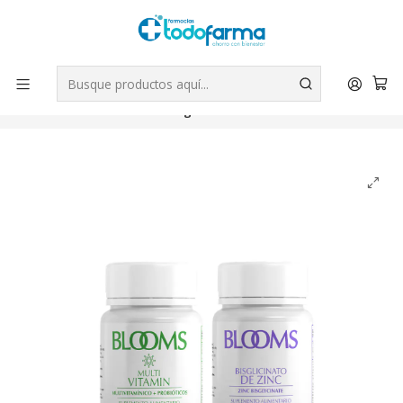
Tus compras tienen envío GRATIS por Rappi - Atención exclusiva
para Chile | WhatsApp +56
Leer más
Inicio
Suplementos
Pack Blooms Inmunidad Multivitaminico + Probiotico +
Bisglicinato