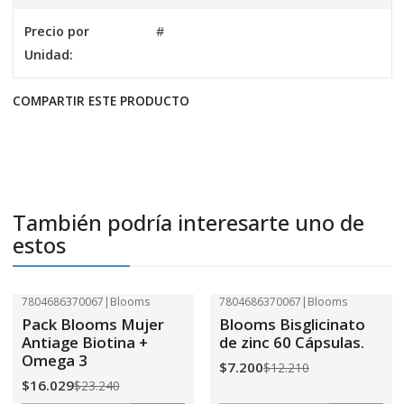
Precio por
#
Unidad:
COMPARTIR ESTE PRODUCTO
También podría interesarte uno de
estos
7804686370067
|
Blooms
7804686370067
|
Blooms
-31%
OFF
-41%
OFF
Pack Blooms Mujer
Blooms Bisglicinato
Antiage Biotina +
de zinc 60 Cápsulas.
Omega 3
$7.200
$12.210
$16.029
$23.240