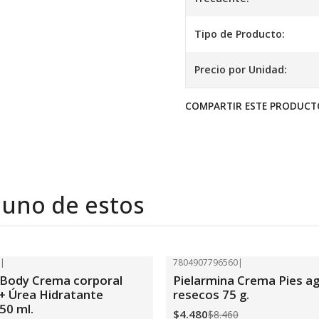
Tipo de Producto:
Precio por Unidad:
COMPARTIR ESTE PRODUCT
 uno de estos
1
|
7804907796560
|
-47%
OFF
 Body Crema corporal
Pielarmina Crema Pies ag
+ Úrea Hidratante
resecos 75 g.
50 ml.
$4.480
$8.460