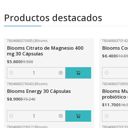
Productos destacados
7804686370005
|
Blooms
780468637014
-41%
OFF
-41%
OFF
Blooms Citrato de Magnesio 400
Blooms Com
mg 30 Cápsulas
$6.400
$10.8
$5.600
$9.500
Cantidad
Cantidad
7804686370043
|
Blooms
780468637005
-41%
OFF
-31%
OFF
Blooms Energy 30 Cápsulas
Blooms Mul
probiótico
$8.990
$15.240
$11.700
$16.
Cantidad
Cantidad
7804686370012
|
Blooms
780468637013