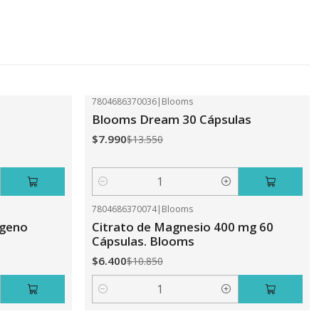
7804686370036
|
Blooms
-41%
OFF
Blooms Dream 30 Cápsulas
$7.990
$13.550
Cantidad
7804686370074
|
Blooms
-41%
OFF
ageno
Citrato de Magnesio 400 mg 60
Cápsulas. Blooms
$6.400
$10.850
Cantidad