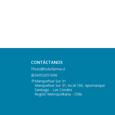
CONTÁCTANOS
sac@todofarma.cl
56952051696
Manquehue Sur 31
Manquehue Sur 31, local 100, Apumanque
Santiago - Las Condes
Región Metropolitana - Chile