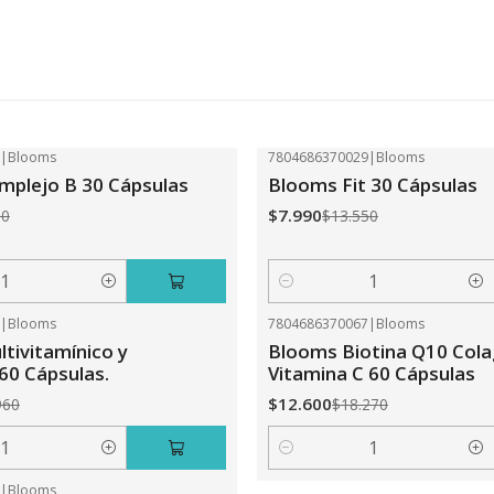
2
|
Blooms
7804686370029
|
Blooms
-41%
OFF
plejo B 30 Cápsulas
Blooms Fit 30 Cápsulas
$7.990
50
$13.550
Cantidad
0
|
Blooms
7804686370067
|
Blooms
-31%
OFF
tivitamínico y
Blooms Biotina Q10 Col
 60 Cápsulas.
Vitamina C 60 Cápsulas
$12.600
960
$18.270
Cantidad
5
|
Blooms