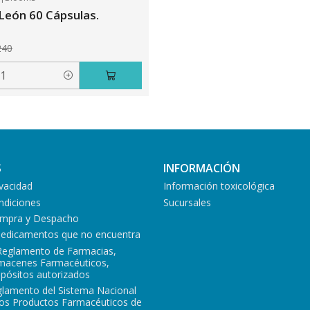
León 60 Cápsulas.
240
S
INFORMACIÓN
ivacidad
Información toxicológica
ndiciones
Sucursales
Compra y Despacho
medicamentos que no encuentra
Reglamento de Farmacias,
lmacenes Farmacéuticos,
epósitos autorizados
glamento del Sistema Nacional
los Productos Farmacéuticos de