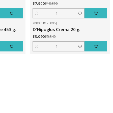
$7.900
$13.390
Cantidad
7800018120096
|
-47%
OFF
e 453 g.
D'Hipoglos Crema 20 g.
$3.090
$5.840
Cantidad