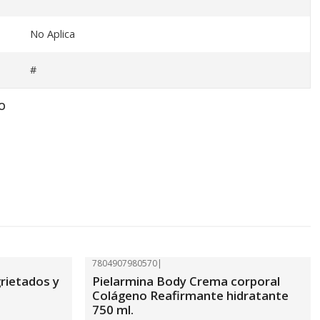
No Aplica
#
O
7804907980570
|
-41%
OFF
rietados y
Pielarmina Body Crema corporal
Colágeno Reafirmante hidratante
750 ml.