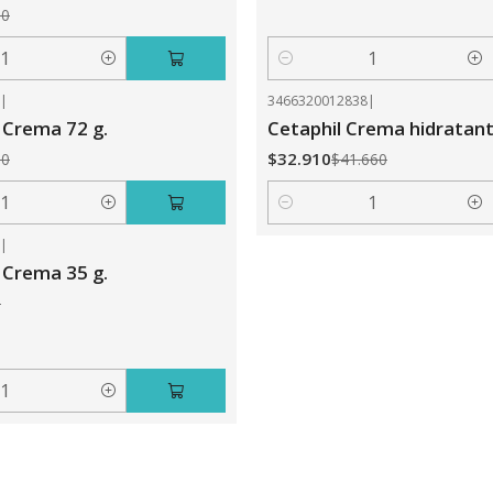
80
Cantidad
1
|
3466320012838
|
-21%
OFF
 Crema 72 g.
Cetaphil Crema hidratant
$32.910
80
$41.660
Cantidad
7
|
 Crema 35 g.
0