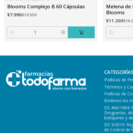
-41%
OFF
-31%
OFF
Blooms Complejo B 60 Cápsulas
Melena de 
Blooms
$7.990
$13.550
$11.200
$16.
Cantidad
Cantidad
CATEGORÍA
Políticas de Pr
Términos y Co
Políticas de 
Envíenos los 
DS 466/1984: 
Droguerías, A
botiquines y d
DS 3/2010: Re
de Control de 