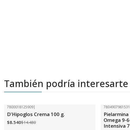
También podría interesarte
7800018125909
|
780490796153
-41%
OFF
-41%
OFF
D'Hipoglos Crema 100 g.
Pielarmina
Omega 9-6
$8.540
$14.480
Intensiva 7