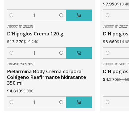
$7.950
$13.4
Cantidad
Cantidad
7800018128238
|
780001812822
-31%
OFF
-41%
OFF
D'Hipoglos Crema 120 g.
D'Hipoglos
$13.270
$8.660
$19.240
$14.6
Cantidad
Cantidad
7804907969285
|
780001815001
-47%
OFF
-47%
OFF
Pielarmina Body Crema corporal
D'Hipoglos
Colágeno Reafirmante hidratante
$4.270
$8.06
350 ml.
$4.810
$9.080
Cantidad
Cantidad