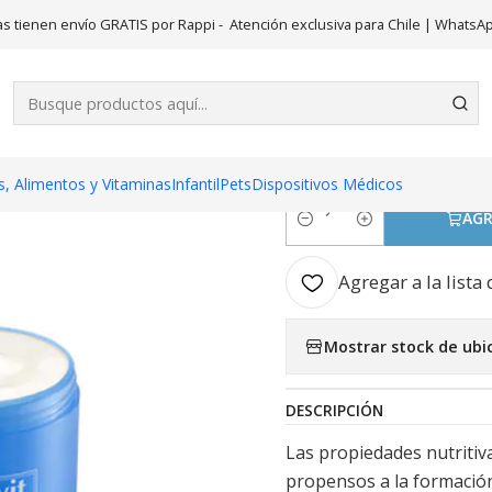
Inicio
Belleza
Bagóvit A Crema corporal hipoalergénica 100 g.
s tienen envío GRATIS por Rappi - Atención exclusiva para Chile | WhatsA
|
Bagóvit A C
hipoalergéni
, Alimentos y Vitaminas
Infantil
Pets
Dispositivos Médicos
AGR
Cantidad
Agregar a la lista 
Mostrar stock de ubi
DESCRIPCIÓN
Las propiedades nutritiva
propensos a la formación