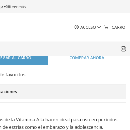
pp +56
Leer más
ACCESO
CARRO
rema corporal
ca 100 g.
EGAR AL CARRO
COMPRAR AHORA
de favoritos
caciones
s de la Vitamina A la hacen ideal para uso en períodos
 de estrías como el embarazo y la adolescencia.