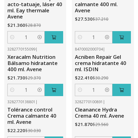
acto-tatuaje, láser 40
calmante 400 ml.
ml. Eay thermale
Avene
Avene
$27.530
$37.210
$21.360
$28.870
Cantidad
Cantidad
3282770155099
|
8470002000704
|
-26%
OFF
-26%
OFF
Xeracalm Nutrition
Acniben Repair Gel
Bálsamo hidratante
crema hidratante 40
400 ml. Avene
ml. ISDIN
$21.730
$22.410
$29.370
$30.290
Cantidad
Cantidad
3282770138801
|
3282770100891
|
-26%
OFF
-26%
OFF
Tolérance control
Cleanance Hydra
Crema calmante 40
Crema 40 ml. Avene
ml. Avene
$21.870
$29.560
$22.220
$30.030