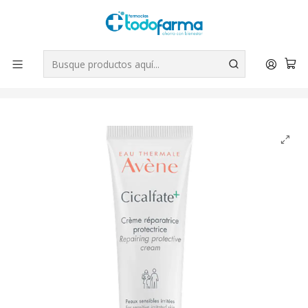
Tus compras tienen envío GRATIS por Rappi - Atención exclusiva
para Chile | WhatsApp +56
Leer más
Inicio
Belleza
Cicalfate Crema reparadora protectora 40 ml. Eau Thermale
Avene