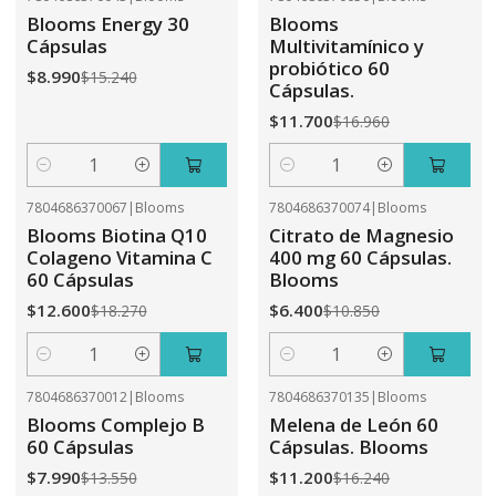
-41%
OFF
-31%
OFF
Blooms Energy 30
Blooms
Cápsulas
Multivitamínico y
probiótico 60
$8.990
$15.240
Cápsulas.
$11.700
$16.960
Cantidad
Cantidad
7804686370067
|
Blooms
7804686370074
|
Blooms
-31%
OFF
-41%
OFF
Blooms Biotina Q10
Citrato de Magnesio
Colageno Vitamina C
400 mg 60 Cápsulas.
60 Cápsulas
Blooms
$12.600
$6.400
$18.270
$10.850
Cantidad
Cantidad
7804686370012
|
Blooms
7804686370135
|
Blooms
-41%
OFF
-31%
OFF
Blooms Complejo B
Melena de León 60
60 Cápsulas
Cápsulas. Blooms
$7.990
$11.200
$13.550
$16.240