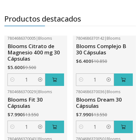
Productos destacados
7804686370005
|
Blooms
7804686370142
|
Blooms
-41%
OFF
-41%
OFF
Blooms Citrato de
Blooms Complejo B
Magnesio 400 mg 30
30 Cápsulas
Cápsulas
$6.400
$10.850
$5.600
$9.500
Cantidad
Cantidad
7804686370029
|
Blooms
7804686370036
|
Blooms
-41%
OFF
-41%
OFF
Blooms Fit 30
Blooms Dream 30
Cápsulas
Cápsulas
$7.990
$7.990
$13.550
$13.550
Cantidad
Cantidad
7804686370043
|
Blooms
7804686370050
|
Blooms