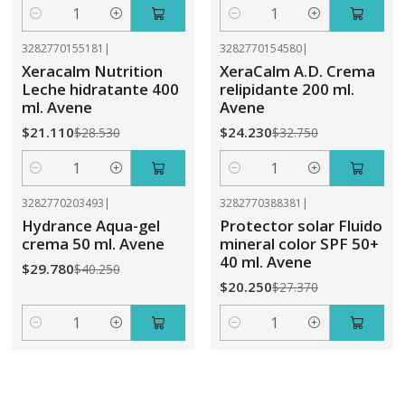
Cantidad
Cantidad
3282770155181
|
3282770154580
|
-26%
OFF
-26%
OFF
Xeracalm Nutrition
XeraCalm A.D. Crema
Leche hidratante 400
relipidante 200 ml.
ml. Avene
Avene
$21.110
$24.230
$28.530
$32.750
Cantidad
Cantidad
3282770203493
|
3282770388381
|
-26%
OFF
-26%
OFF
Hydrance Aqua-gel
Protector solar Fluido
crema 50 ml. Avene
mineral color SPF 50+
40 ml. Avene
$29.780
$40.250
$20.250
$27.370
Cantidad
Cantidad