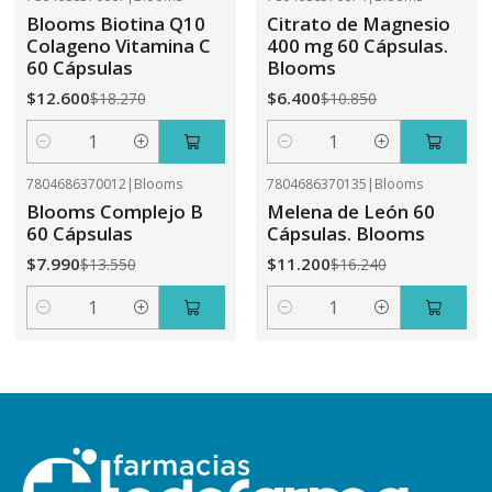
-31%
OFF
-41%
OFF
Blooms Biotina Q10
Citrato de Magnesio
Colageno Vitamina C
400 mg 60 Cápsulas.
60 Cápsulas
Blooms
$12.600
$6.400
$18.270
$10.850
Cantidad
Cantidad
7804686370012
|
Blooms
7804686370135
|
Blooms
-41%
OFF
-31%
OFF
Blooms Complejo B
Melena de León 60
60 Cápsulas
Cápsulas. Blooms
$7.990
$11.200
$13.550
$16.240
Cantidad
Cantidad