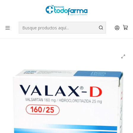
Tus compras tienen envío GRATIS por Rappi - Atención exclusiva
para Chile | WhatsApp +56
Leer más
Inicio
Medicamentos
Valax-D Valsartán 160/25 mg 30 Comprimidos recubiertos.