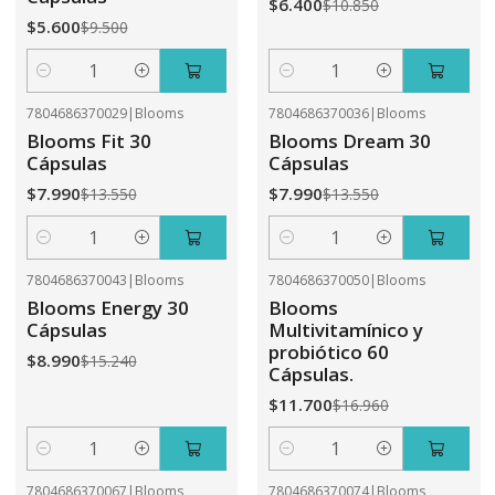
$6.400
$10.850
$5.600
$9.500
Cantidad
Cantidad
7804686370029
|
Blooms
7804686370036
|
Blooms
-41%
OFF
-41%
OFF
Blooms Fit 30
Blooms Dream 30
Cápsulas
Cápsulas
$7.990
$7.990
$13.550
$13.550
Cantidad
Cantidad
7804686370043
|
Blooms
7804686370050
|
Blooms
-41%
OFF
-31%
OFF
Blooms Energy 30
Blooms
Cápsulas
Multivitamínico y
probiótico 60
$8.990
$15.240
Cápsulas.
$11.700
$16.960
Cantidad
Cantidad
7804686370067
|
Blooms
7804686370074
|
Blooms