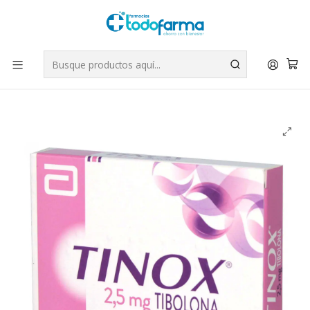
Tus compras tienen envío GRATIS por Rappi - Atención exclusiva
para Chile | WhatsApp +56
Leer más
Inicio
Medicamentos
Tinox (B) Tibolona 2,5 mg 30 Comprimidos.