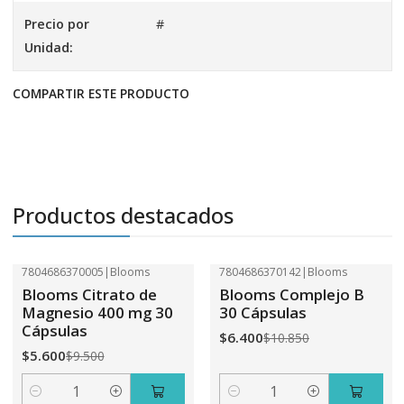
Precio por
#
Unidad:
COMPARTIR ESTE PRODUCTO
Productos destacados
7804686370005
|
Blooms
7804686370142
|
Blooms
-41%
OFF
-41%
OFF
Blooms Citrato de
Blooms Complejo B
Magnesio 400 mg 30
30 Cápsulas
Cápsulas
$6.400
$10.850
$5.600
$9.500
Cantidad
Cantidad