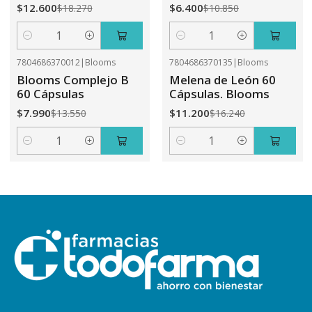
$12.600
$6.400
$18.270
$10.850
Cantidad
Cantidad
7804686370012
|
Blooms
7804686370135
|
Blooms
-41%
OFF
-31%
OFF
Blooms Complejo B
Melena de León 60
60 Cápsulas
Cápsulas. Blooms
$7.990
$11.200
$13.550
$16.240
Cantidad
Cantidad