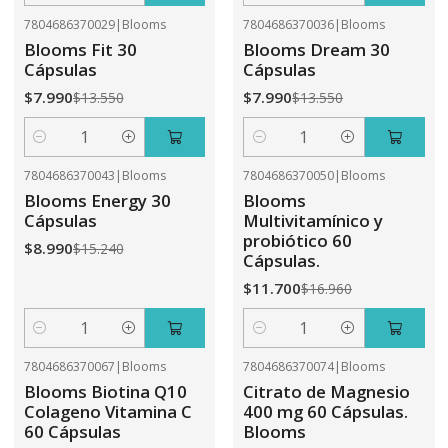
7804686370029
|
Blooms
7804686370036
|
Blooms
-41%
OFF
-41%
OFF
Blooms Fit 30
Blooms Dream 30
Cápsulas
Cápsulas
$7.990
$7.990
$13.550
$13.550
Cantidad
Cantidad
7804686370043
|
Blooms
7804686370050
|
Blooms
-41%
OFF
-31%
OFF
Blooms Energy 30
Blooms
Cápsulas
Multivitamínico y
probiótico 60
$8.990
$15.240
Cápsulas.
$11.700
$16.960
Cantidad
Cantidad
7804686370067
|
Blooms
7804686370074
|
Blooms
-31%
OFF
-41%
OFF
Blooms Biotina Q10
Citrato de Magnesio
Colageno Vitamina C
400 mg 60 Cápsulas.
60 Cápsulas
Blooms