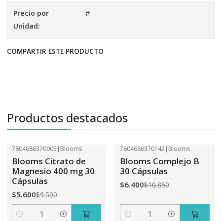
Precio por
#
Unidad:
COMPARTIR ESTE PRODUCTO
Productos destacados
7804686370005
|
Blooms
7804686370142
|
Blooms
-41%
OFF
-41%
OFF
Blooms Citrato de
Blooms Complejo B
Magnesio 400 mg 30
30 Cápsulas
Cápsulas
$6.400
$10.850
$5.600
$9.500
Cantidad
Cantidad