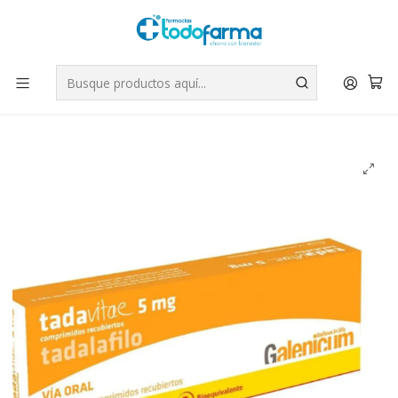
Tus compras tienen envío GRATIS por Rappi - Atención exclusiva
para Chile | WhatsApp +56
Leer más
Inicio
Medicamentos
Tadavitae (B) Tadalafilo 5 mg 28 Comprimidos.