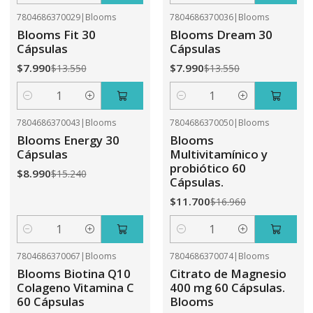
7804686370029
|
Blooms
7804686370036
|
Blooms
-41%
OFF
-41%
OFF
Blooms Fit 30
Blooms Dream 30
Cápsulas
Cápsulas
$7.990
$7.990
$13.550
$13.550
Cantidad
Cantidad
7804686370043
|
Blooms
7804686370050
|
Blooms
-41%
OFF
-31%
OFF
Blooms Energy 30
Blooms
Cápsulas
Multivitamínico y
probiótico 60
$8.990
$15.240
Cápsulas.
$11.700
$16.960
Cantidad
Cantidad
7804686370067
|
Blooms
7804686370074
|
Blooms
-31%
OFF
-41%
OFF
Blooms Biotina Q10
Citrato de Magnesio
Colageno Vitamina C
400 mg 60 Cápsulas.
60 Cápsulas
Blooms