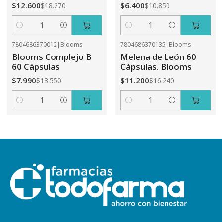
$12.600
$6.400
$18.270
$10.850
Cantidad
Cantidad
7804686370012
|
Blooms
7804686370135
|
Blooms
-41%
OFF
-31%
OFF
Blooms Complejo B
Melena de León 60
60 Cápsulas
Cápsulas. Blooms
$7.990
$11.200
$13.550
$16.240
Cantidad
Cantidad