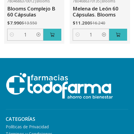
7804686370012
|
Blooms
7804686370135
|
Blooms
-41%
OFF
-31%
OFF
Blooms Complejo B
Melena de León 60
60 Cápsulas
Cápsulas. Blooms
$7.990
$11.200
$13.550
$16.240
Cantidad
Cantidad
CATEGORÍAS
Políticas de Privacidad
Términos y Condiciones