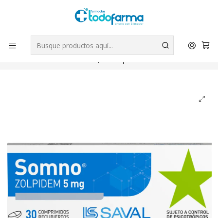
Tus compras tienen envío GRATIS por Rappi - Atención exclusiva
para Chile | WhatsApp +56
Leer más
Inicio
Medicamentos
Somno (B) Zolpidem 5 mg 30 Comprimidos. Medicamento
controlado, venta presencial.