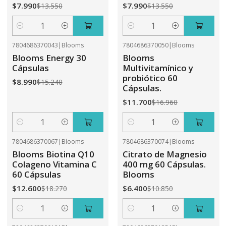
$7.990
$7.990
$13.550
$13.550
Cantidad
Cantidad
7804686370043
|
Blooms
7804686370050
|
Blooms
-41%
OFF
-31%
OFF
Blooms Energy 30
Blooms
Cápsulas
Multivitamínico y
probiótico 60
$8.990
$15.240
Cápsulas.
$11.700
$16.960
Cantidad
Cantidad
7804686370067
|
Blooms
7804686370074
|
Blooms
-31%
OFF
-41%
OFF
Blooms Biotina Q10
Citrato de Magnesio
Colageno Vitamina C
400 mg 60 Cápsulas.
60 Cápsulas
Blooms
$12.600
$6.400
$18.270
$10.850
Cantidad
Cantidad