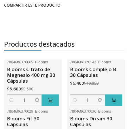
COMPARTIR ESTE PRODUCTO
Productos destacados
7804686370005
|
Blooms
7804686370142
|
Blooms
-41%
OFF
-41%
OFF
Blooms Citrato de
Blooms Complejo B
Magnesio 400 mg 30
30 Cápsulas
Cápsulas
$6.400
$10.850
$5.600
$9.500
Cantidad
Cantidad
7804686370029
|
Blooms
7804686370036
|
Blooms
-41%
OFF
-41%
OFF
Blooms Fit 30
Blooms Dream 30
Cápsulas
Cápsulas