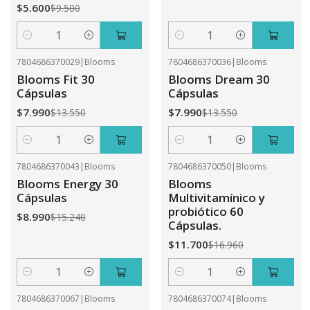
$5.600
$9.500
Cantidad
Cantidad
7804686370029
|
Blooms
7804686370036
|
Blooms
-41%
OFF
-41%
OFF
Blooms Fit 30
Blooms Dream 30
Cápsulas
Cápsulas
$7.990
$7.990
$13.550
$13.550
Cantidad
Cantidad
7804686370043
|
Blooms
7804686370050
|
Blooms
-41%
OFF
-31%
OFF
Blooms Energy 30
Blooms
Cápsulas
Multivitamínico y
probiótico 60
$8.990
$15.240
Cápsulas.
$11.700
$16.960
Cantidad
Cantidad
7804686370067
|
Blooms
7804686370074
|
Blooms
-31%
OFF
-41%
OFF