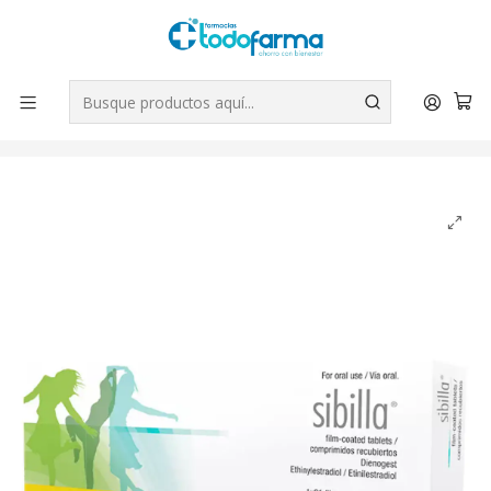
Tus compras tienen envío GRATIS por Rappi - Atención exclusiva
para Chile | WhatsApp +56
Leer más
Inicio
Medicamentos
Sibilla (B) Dienogest Etinilestradiol 21 Comprimidos
recubiertos.