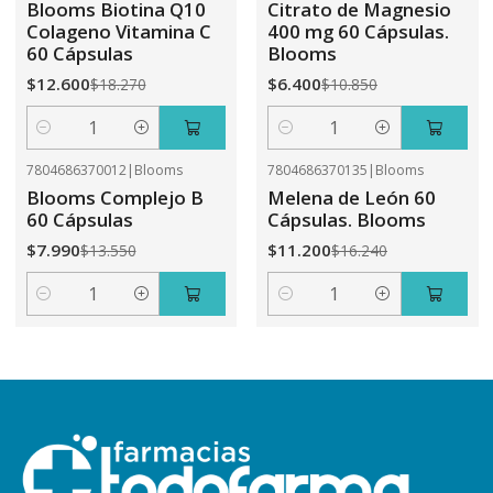
Blooms Biotina Q10
Citrato de Magnesio
Colageno Vitamina C
400 mg 60 Cápsulas.
60 Cápsulas
Blooms
$12.600
$6.400
$18.270
$10.850
Cantidad
Cantidad
7804686370012
|
Blooms
7804686370135
|
Blooms
-41%
OFF
-31%
OFF
Blooms Complejo B
Melena de León 60
60 Cápsulas
Cápsulas. Blooms
$7.990
$11.200
$13.550
$16.240
Cantidad
Cantidad