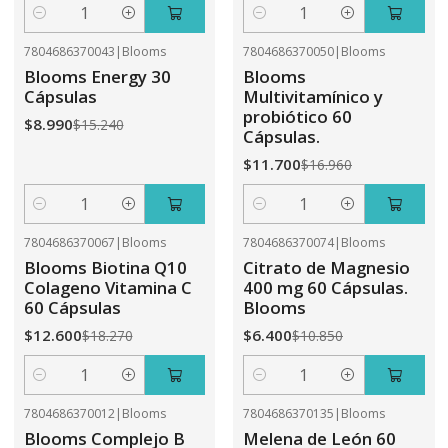
Cantidad
Cantidad
7804686370043
|
Blooms
7804686370050
|
Blooms
-41%
OFF
-31%
OFF
Blooms Energy 30
Blooms
Cápsulas
Multivitamínico y
probiótico 60
$8.990
$15.240
Cápsulas.
$11.700
$16.960
Cantidad
Cantidad
7804686370067
|
Blooms
7804686370074
|
Blooms
-31%
OFF
-41%
OFF
Blooms Biotina Q10
Citrato de Magnesio
Colageno Vitamina C
400 mg 60 Cápsulas.
60 Cápsulas
Blooms
$12.600
$6.400
$18.270
$10.850
Cantidad
Cantidad
7804686370012
|
Blooms
7804686370135
|
Blooms
-41%
OFF
-31%
OFF
Blooms Complejo B
Melena de León 60