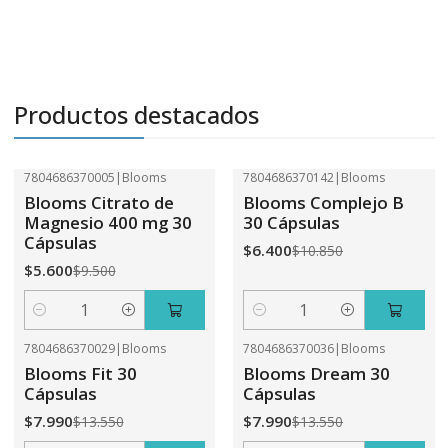
Productos destacados
7804686370005
|
Blooms
7804686370142
|
Blooms
-41%
OFF
-41%
OFF
Blooms Citrato de
Blooms Complejo B
Magnesio 400 mg 30
30 Cápsulas
Cápsulas
$6.400
$10.850
$5.600
$9.500
Cantidad
Cantidad
7804686370029
|
Blooms
7804686370036
|
Blooms
-41%
OFF
-41%
OFF
Blooms Fit 30
Blooms Dream 30
Cápsulas
Cápsulas
$7.990
$7.990
$13.550
$13.550