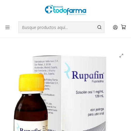
Tus compras tienen envío GRATIS por Rappi - Atención exclusiva
para Chile | WhatsApp +56
Leer más
Inicio
Medicamentos
Rupafin Rupatadina 1 mg / ml Jarabe 120 ml.