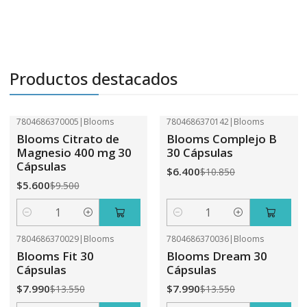
Productos destacados
7804686370005
|
Blooms
7804686370142
|
Blooms
-41%
OFF
-41%
OFF
Blooms Citrato de
Blooms Complejo B
Magnesio 400 mg 30
30 Cápsulas
Cápsulas
$6.400
$10.850
$5.600
$9.500
Cantidad
Cantidad
7804686370029
|
Blooms
7804686370036
|
Blooms
-41%
OFF
-41%
OFF
Blooms Fit 30
Blooms Dream 30
Cápsulas
Cápsulas
$7.990
$7.990
$13.550
$13.550