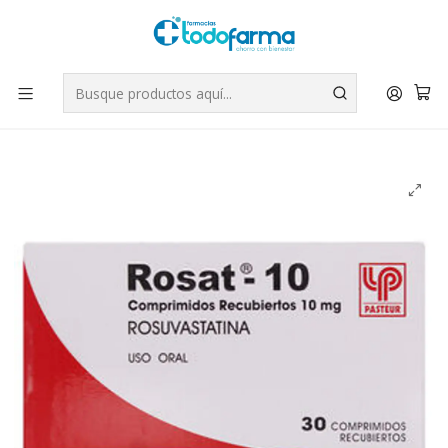
Tus compras tienen envío GRATIS por Rappi - Atención exclusiva
para Chile | WhatsApp +56
Leer más
Inicio
Medicamentos
Rosat (B) Rosuvastatina 10 mg 30 Comprimidos recubiertos.