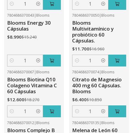
Cantidad
Cantidad
7804686370043
|
Blooms
7804686370050
|
Blooms
-41%
OFF
-31%
OFF
Blooms Energy 30
Blooms
Cápsulas
Multivitamínico y
probiótico 60
$8.990
$15.240
Cápsulas.
$11.700
$16.960
Cantidad
Cantidad
7804686370067
|
Blooms
7804686370074
|
Blooms
-31%
OFF
-41%
OFF
Blooms Biotina Q10
Citrato de Magnesio
Colageno Vitamina C
400 mg 60 Cápsulas.
60 Cápsulas
Blooms
$12.600
$6.400
$18.270
$10.850
Cantidad
Cantidad
7804686370012
|
Blooms
7804686370135
|
Blooms
-41%
OFF
-31%
OFF
Blooms Complejo B
Melena de León 60