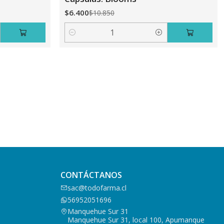
$6.400
$10.850
Cantidad
CONTÁCTANOS
sac@todofarma.cl
56952051696
Manquehue Sur 31
Manquehue Sur 31, local 100, Apumanque