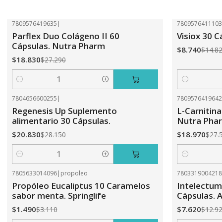
7809576419635
|
780957641110
-31%
OFF
-41%
OFF
Parflex Duo Colágeno II 60
Visiox 30 
Cápsulas. Nutra Pharm
$8.740
$14.8
$18.830
$27.290
Cantidad
Cantidad
7804656600255
|
780957641964
-26%
OFF
-31%
OFF
Regenesis Up Suplemento
L-Carnitina
alimentario 30 Cápsulas.
Nutra Pha
$20.830
$18.970
$28.150
$27.
Cantidad
Cantidad
7805633014096
|
propoleo
780331900421
-52%
OFF
-41%
OFF
Propóleo Eucaliptus 10 Caramelos
Intelectum
sabor menta. Springlife
Cápsulas. A
$1.490
$7.620
$3.110
$12.9