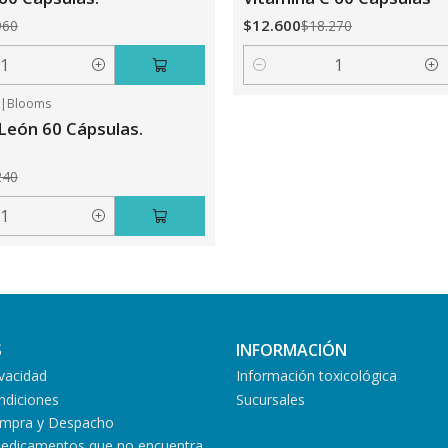
$12.600
960
$18.270
Cantidad
5
|
Blooms
León 60 Cápsulas.
240
S
INFORMACIÓN
ivacidad
Información toxicológica
ndiciones
Sucursales
Compra y Despacho
medicamentos que no encuentra