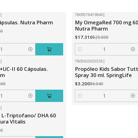
3
|
7809576419840
|
-31%
OFF
Cápsulas. Nutra Pharm
My OmegaRed 700 mg 60 
Nutra Pharm
20
$17.310
$25.090
Cantidad
2
|
7805633025535
|
-47%
OFF
+UC-II 60 Cápsulas.
Propóleo Kids Sabor Tutti
rm
Spray 30 ml. SpringLife
$3.200
500
$6.040
Cantidad
8
|
 L-Triptofano/ DHA 60
ura VItalis
20