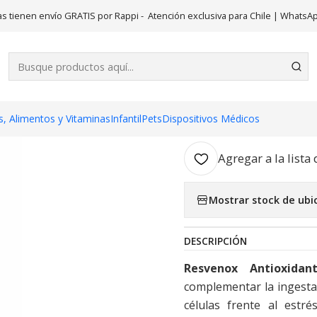
Inicio
Suplementos
Resvenox 60 Cápsulas. Nutra Pharm
s tienen envío GRATIS por Rappi - Atención exclusiva para Chile | WhatsA
|
Resvenox 60
AGR
, Alimentos y Vitaminas
Infantil
Pets
Dispositivos Médicos
Cantidad
Agregar a la lista 
Mostrar stock de ubi
DESCRIPCIÓN
Resvenox Antioxidan
complementar la ingesta
células frente al estr