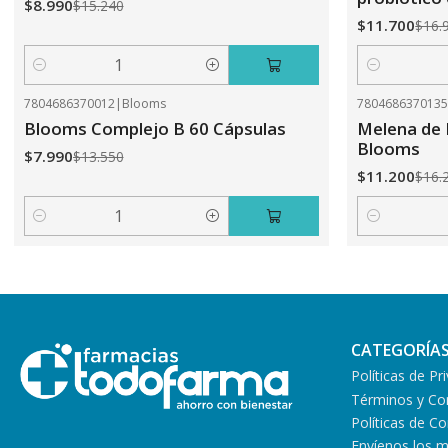
$8.990
$15.240
$11.700
$16.
Cantidad
Cantidad
7804686370012
|
Blooms
780468637013
-41%
OFF
-31%
OFF
Blooms Complejo B 60 Cápsulas
Melena de 
Blooms
$7.990
$13.550
$11.200
$16.
Cantidad
Cantidad
CATEGORÍA
Políticas de Pr
Términos y Co
Políticas de 
Envíenos los 