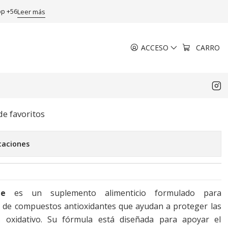
pp +56
Leer más
ACCESO
CARRO
 Cápsulas. Nutra Pharm
EGAR AL CARRO
COMPRAR AHORA
de favoritos
caciones
te
es un suplemento alimenticio formulado para
 de compuestos antioxidantes que ayudan a proteger las
és oxidativo. Su fórmula está diseñada para apoyar el