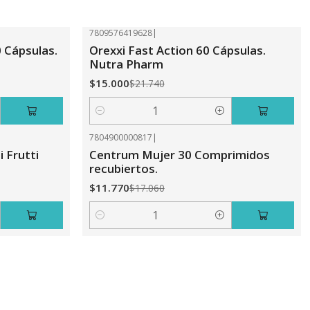
7809576419628
|
-31%
OFF
Cápsulas.
Orexxi Fast Action 60 Cápsulas.
Nutra Pharm
$15.000
$21.740
Cantidad
7804900000817
|
-31%
OFF
 Frutti
Centrum Mujer 30 Comprimidos
recubiertos.
$11.770
$17.060
Cantidad