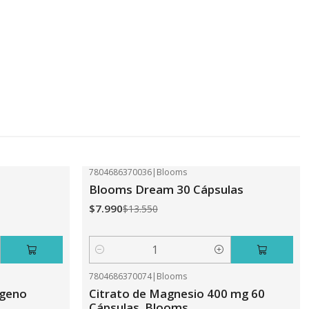
7804686370036
|
Blooms
-41%
OFF
Blooms Dream 30 Cápsulas
$7.990
$13.550
Cantidad
7804686370074
|
Blooms
-41%
OFF
ageno
Citrato de Magnesio 400 mg 60
Cápsulas. Blooms