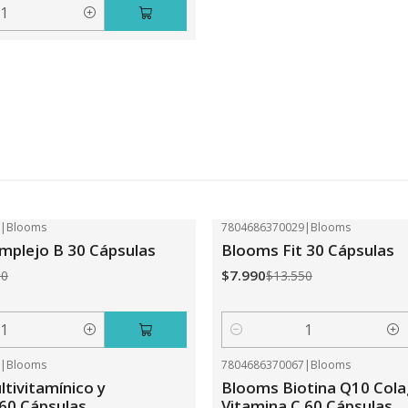
2
|
Blooms
7804686370029
|
Blooms
-41%
OFF
plejo B 30 Cápsulas
Blooms Fit 30 Cápsulas
$7.990
50
$13.550
Cantidad
0
|
Blooms
7804686370067
|
Blooms
-31%
OFF
tivitamínico y
Blooms Biotina Q10 Col
 60 Cápsulas.
Vitamina C 60 Cápsulas