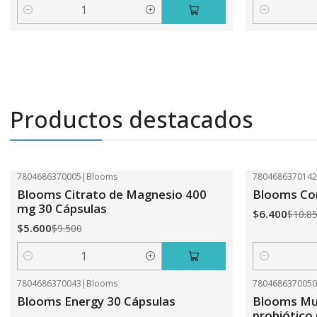
Cantidad
Cantidad
Productos destacados
7804686370005
|
Blooms
780468637014
-41%
OFF
-41%
OFF
Blooms Citrato de Magnesio 400
Blooms Com
mg 30 Cápsulas
$6.400
$10.8
$5.600
$9.500
Cantidad
Cantidad
7804686370043
|
Blooms
780468637005
-41%
OFF
-31%
OFF
Blooms Energy 30 Cápsulas
Blooms Mul
probiótico