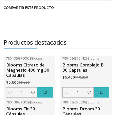
COMPARTIR ESTE PRODUCTO
Productos destacados
7804686370005
|
Blooms
7804686370142
|
Blooms
-41%
OFF
-41%
OFF
Blooms Citrato de
Blooms Complejo B
Magnesio 400 mg 30
30 Cápsulas
Cápsulas
$6.400
$10.850
$5.600
$9.500
Cantidad
Cantidad
7804686370029
|
Blooms
7804686370036
|
Blooms
-41%
OFF
-41%
OFF
Blooms Fit 30
Blooms Dream 30
Cápsulas
Cápsulas