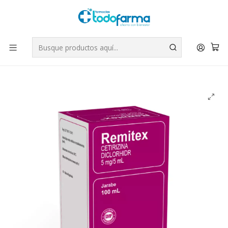
Tus compras tienen envío GRATIS por Rappi - Atención exclusiva
para Chile | WhatsApp +56
Leer más
Inicio
Medicamentos
Remitex (B) Cetirizina 5 mg / 5 ml Jarabe 100 ml.