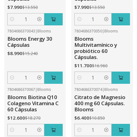
$7.990
$7.990
$13.550
$13.550
Cantidad
Cantidad
7804686370043
|
Blooms
7804686370050
|
Blooms
-41%
OFF
-31%
OFF
Blooms Energy 30
Blooms
Cápsulas
Multivitamínico y
probiótico 60
$8.990
$15.240
Cápsulas.
$11.700
$16.960
Cantidad
Cantidad
7804686370067
|
Blooms
7804686370074
|
Blooms
-31%
OFF
-41%
OFF
Blooms Biotina Q10
Citrato de Magnesio
Colageno Vitamina C
400 mg 60 Cápsulas.
60 Cápsulas
Blooms
$12.600
$6.400
$18.270
$10.850
Cantidad
Cantidad