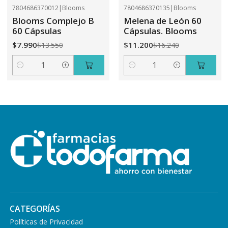
7804686370012
|
Blooms
7804686370135
|
Blooms
-41%
OFF
-31%
OFF
Blooms Complejo B
Melena de León 60
60 Cápsulas
Cápsulas. Blooms
$7.990
$11.200
$13.550
$16.240
Cantidad
Cantidad
CATEGORÍAS
Políticas de Privacidad