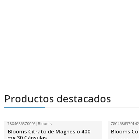
Productos destacados
7804686370005
|
Blooms
780468637014
-41%
OFF
-41%
OFF
Blooms Citrato de Magnesio 400
Blooms Com
mg 30 Cápsulas