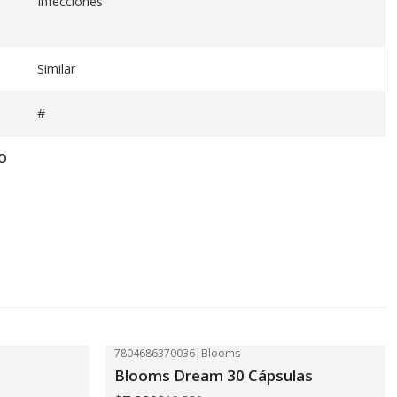
Infecciones
Similar
#
O
7804686370036
|
Blooms
-41%
OFF
Blooms Dream 30 Cápsulas