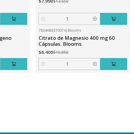
$7.990
$13.550
Cantidad
7804686370074
|
Blooms
-41%
OFF
ageno
Citrato de Magnesio 400 mg 60
Cápsulas. Blooms
$6.400
$10.850
Cantidad