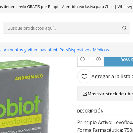
icamentos
Quinobiot (B) Levofloxacino 750 mg 10 Comprimidos R
s tienen envío GRATIS por Rappi - Atención exclusiva para Chile | WhatsA
|
Quinobiot (
Comprimido
, Alimentos y Vitaminas
Infantil
Pets
Dispositivos Médicos
AGR
Cantidad
Agregar a la lista 
Mostrar stock de ubi
DESCRIPCIÓN
Principio Activo: Levofl
Forma Farmacéutica: 750