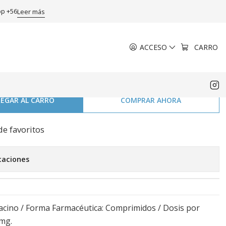
ecubiertos.
pp +56
Leer más
ACCESO
CARRO
B) Levofloxacino 750 mg 10
s Recubiertos.
EGAR AL CARRO
COMPRAR AHORA
de favoritos
caciones
oxacino / Forma Farmacéutica: Comprimidos / Dosis por
mg.