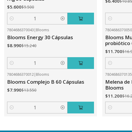
$6.400
$10.8
$5.600
$9.500
Cantidad
Cantidad
7804686370043
|
Blooms
780468637005
-41%
OFF
-31%
OFF
Blooms Energy 30 Cápsulas
Blooms Mul
probiótico
$8.990
$15.240
$11.700
$16.
Cantidad
Cantidad
7804686370012
|
Blooms
780468637013
-41%
OFF
-31%
OFF
Blooms Complejo B 60 Cápsulas
Melena de 
Blooms
$7.990
$13.550
$11.200
$16.
Cantidad
Cantidad