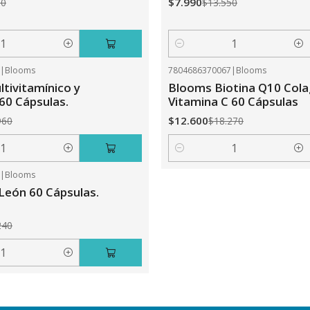
$7.990
50
$13.550
Cantidad
0
|
Blooms
7804686370067
|
Blooms
-31%
OFF
tivitamínico y
Blooms Biotina Q10 Col
 60 Cápsulas.
Vitamina C 60 Cápsulas
$12.600
960
$18.270
Cantidad
5
|
Blooms
León 60 Cápsulas.
240