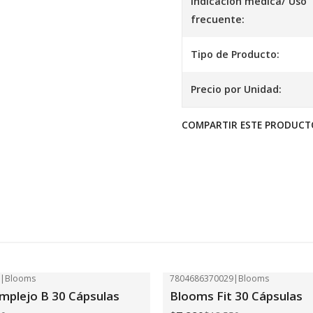
Indicación médica/ Uso
frecuente:
Tipo de Producto:
Precio por Unidad:
COMPARTIR ESTE PRODUCT
2
|
Blooms
7804686370029
|
Blooms
-41%
OFF
plejo B 30 Cápsulas
Blooms Fit 30 Cápsulas