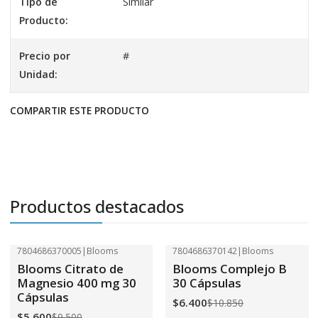
Tipo de
Similar
Producto:
Precio por
#
Unidad:
COMPARTIR ESTE PRODUCTO
Productos destacados
7804686370005
|
Blooms
7804686370142
|
Blooms
-41%
OFF
-41%
OFF
Blooms Citrato de
Blooms Complejo B
Magnesio 400 mg 30
30 Cápsulas
Cápsulas
$6.400
$10.850
$5.600
$9.500