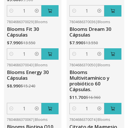
Cantidad
Cantidad
7804686370029
|
Blooms
7804686370036
|
Blooms
-41%
OFF
-41%
OFF
Blooms Fit 30
Blooms Dream 30
Cápsulas
Cápsulas
$7.990
$7.990
$13.550
$13.550
Cantidad
Cantidad
7804686370043
|
Blooms
7804686370050
|
Blooms
-41%
OFF
-31%
OFF
Blooms Energy 30
Blooms
Cápsulas
Multivitamínico y
probiótico 60
$8.990
$15.240
Cápsulas.
$11.700
$16.960
Cantidad
Cantidad
7804686370067
|
Blooms
7804686370074
|
Blooms
-31%
OFF
-41%
OFF
Blooms Biotina Q10
Citrato de Magnesio