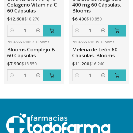
Colageno Vitamina C
400 mg 60 Cápsulas.
60 Cápsulas
Blooms
$12.600
$6.400
$18.270
$10.850
Cantidad
Cantidad
7804686370012
|
Blooms
7804686370135
|
Blooms
-41%
OFF
-31%
OFF
Blooms Complejo B
Melena de León 60
60 Cápsulas
Cápsulas. Blooms
$7.990
$11.200
$13.550
$16.240
Cantidad
Cantidad