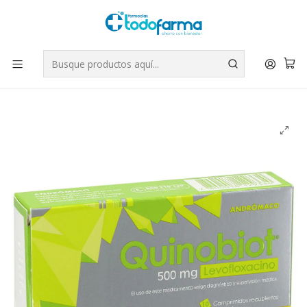
Tus compras tienen envío GRATIS por Rappi - Atención exclusiva
para Chile | WhatsApp +56
Leer más
Inicio
Medicamentos
Quinobiot (B) Levofloxacino 500 mg 10 Comprimidos.