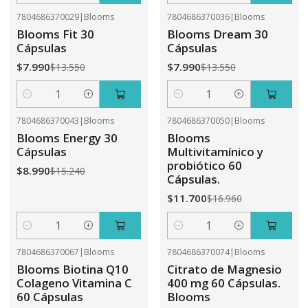
7804686370029
|
Blooms
7804686370036
|
Blooms
-41%
OFF
-41%
OFF
Blooms Fit 30
Blooms Dream 30
Cápsulas
Cápsulas
$7.990
$7.990
$13.550
$13.550
Cantidad
Cantidad
7804686370043
|
Blooms
7804686370050
|
Blooms
-41%
OFF
-31%
OFF
Blooms Energy 30
Blooms
Cápsulas
Multivitamínico y
probiótico 60
$8.990
$15.240
Cápsulas.
$11.700
$16.960
Cantidad
Cantidad
7804686370067
|
Blooms
7804686370074
|
Blooms
-31%
OFF
-41%
OFF
Blooms Biotina Q10
Citrato de Magnesio
Colageno Vitamina C
400 mg 60 Cápsulas.
60 Cápsulas
Blooms