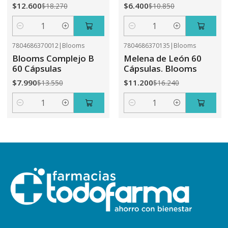
$12.600
$6.400
$18.270
$10.850
Cantidad
Cantidad
7804686370012
|
Blooms
7804686370135
|
Blooms
-41%
OFF
-31%
OFF
Blooms Complejo B
Melena de León 60
60 Cápsulas
Cápsulas. Blooms
$7.990
$11.200
$13.550
$16.240
Cantidad
Cantidad