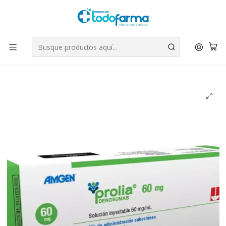
Tus compras tienen envío GRATIS por Rappi - Atención exclusiva
para Chile | WhatsApp +56
Leer más
Inicio
Medicamentos
Prolia Denosumab 60 mg Inyectable 1 Jeringa prellenada.