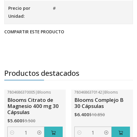
Precio por
#
Unidad:
COMPARTIR ESTE PRODUCTO
Productos destacados
7804686370005
|
Blooms
7804686370142
|
Blooms
-41%
OFF
-41%
OFF
Blooms Citrato de
Blooms Complejo B
Magnesio 400 mg 30
30 Cápsulas
Cápsulas
$6.400
$10.850
$5.600
$9.500
Cantidad
Cantidad