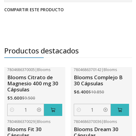
COMPARTIR ESTE PRODUCTO
Productos destacados
7804686370005
|
Blooms
7804686370142
|
Blooms
-41%
OFF
-41%
OFF
Blooms Citrato de
Blooms Complejo B
Magnesio 400 mg 30
30 Cápsulas
Cápsulas
$6.400
$10.850
$5.600
$9.500
Cantidad
Cantidad
7804686370029
|
Blooms
7804686370036
|
Blooms
-41%
OFF
-41%
OFF
Blooms Fit 30
Blooms Dream 30
Cápsulas
Cápsulas