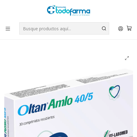
Tus compras tienen envío GRATIS por Rappi - Atención exclusiva
para Chile | WhatsApp +56
Leer más
Inicio
Medicamentos
Oltan-Amlo 40/5 (B) 30 Comprimidos recubiertos.