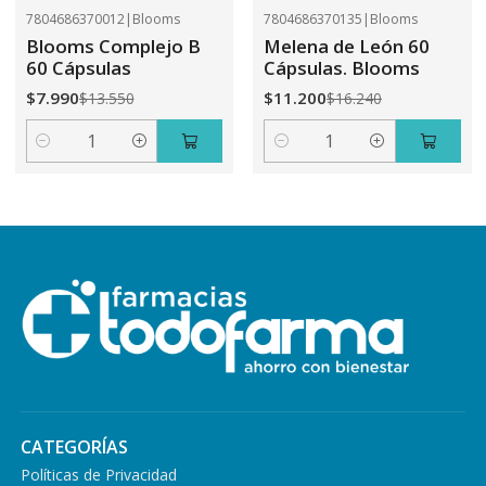
7804686370012
|
Blooms
7804686370135
|
Blooms
-41%
OFF
-31%
OFF
Blooms Complejo B
Melena de León 60
60 Cápsulas
Cápsulas. Blooms
$7.990
$11.200
$13.550
$16.240
Cantidad
Cantidad
CATEGORÍAS
Políticas de Privacidad