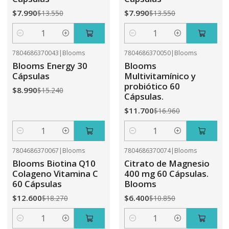
$7.990
$7.990
$13.550
$13.550
Cantidad
Cantidad
7804686370043
|
Blooms
7804686370050
|
Blooms
-41%
OFF
-31%
OFF
Blooms Energy 30
Blooms
Cápsulas
Multivitamínico y
probiótico 60
$8.990
$15.240
Cápsulas.
$11.700
$16.960
Cantidad
Cantidad
7804686370067
|
Blooms
7804686370074
|
Blooms
-31%
OFF
-41%
OFF
Blooms Biotina Q10
Citrato de Magnesio
Colageno Vitamina C
400 mg 60 Cápsulas.
60 Cápsulas
Blooms
$12.600
$6.400
$18.270
$10.850
Cantidad
Cantidad