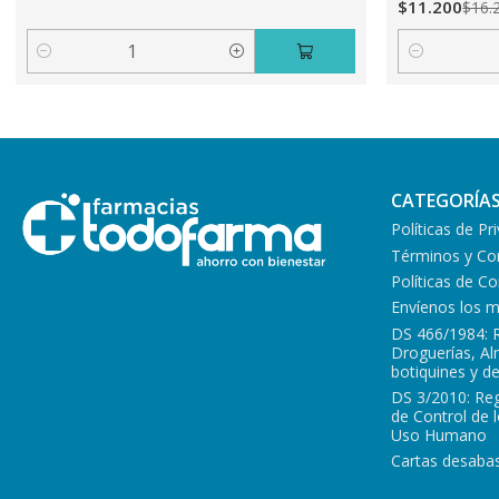
$11.200
$16.
Cantidad
Cantidad
CATEGORÍA
Políticas de Pr
Términos y Co
Políticas de 
Envíenos los 
DS 466/1984: 
Droguerías, A
botiquines y d
DS 3/2010: Re
de Control de 
Uso Humano
Cartas desabas