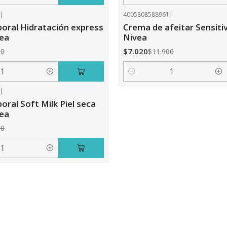
Cantidad
2
|
4005808588961
|
-41%
OFF
oral Hidratación express
Crema de afeitar Sensiti
vea
Nivea
$7.020
30
$11.900
Cantidad
5
|
ral Soft Milk Piel seca
vea
50