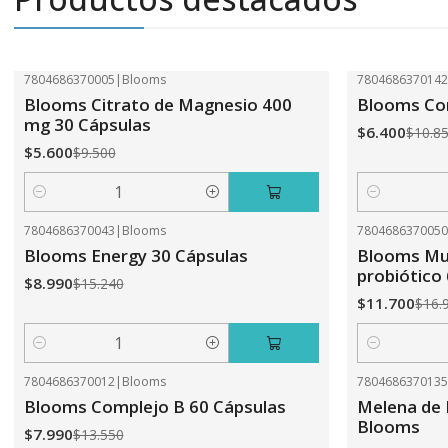
7804686370005
|
Blooms
780468637014
-41%
OFF
-41%
OFF
Blooms Citrato de Magnesio 400
Blooms Com
mg 30 Cápsulas
$6.400
$10.8
$5.600
$9.500
Cantidad
Cantidad
7804686370043
|
Blooms
780468637005
-41%
OFF
-31%
OFF
Blooms Energy 30 Cápsulas
Blooms Mul
probiótico
$8.990
$15.240
$11.700
$16.
Cantidad
Cantidad
7804686370012
|
Blooms
780468637013
-41%
OFF
-31%
OFF
Blooms Complejo B 60 Cápsulas
Melena de 
Blooms
$7.990
$13.550