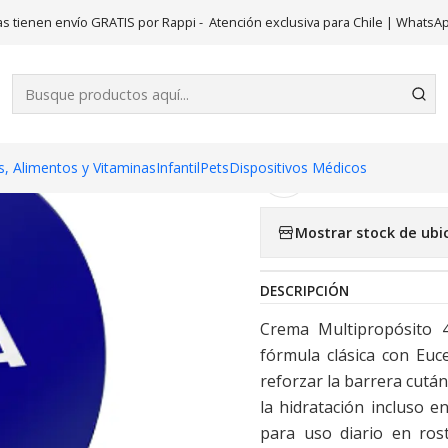
Inicio
Belleza
Crema 400 ml. Nivea
s tienen envío GRATIS por Rappi - Atención exclusiva para Chile | WhatsA
|
Crema 400 m
, Alimentos y Vitaminas
Infantil
Pets
Dispositivos Médicos
Agregar a la lista 
Mostrar stock de ubi
DESCRIPCIÓN
Crema Multipropósito 4
fórmula clásica con Euc
reforzar la barrera cutá
la hidratación incluso 
para uso diario en ros