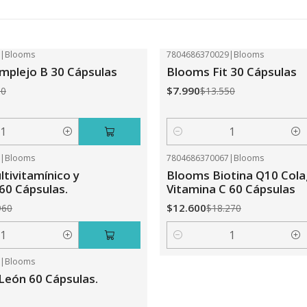
2
|
Blooms
7804686370029
|
Blooms
-41%
OFF
plejo B 30 Cápsulas
Blooms Fit 30 Cápsulas
$7.990
50
$13.550
Cantidad
0
|
Blooms
7804686370067
|
Blooms
-31%
OFF
tivitamínico y
Blooms Biotina Q10 Col
 60 Cápsulas.
Vitamina C 60 Cápsulas
$12.600
960
$18.270
Cantidad
5
|
Blooms
León 60 Cápsulas.