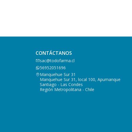
CONTÁCTANOS
sac@todofarma.cl
56952051696
Manquehue Sur 31
Manquehue Sur 31, local 100, Apumanque
Santiago - Las Condes
Región Metropolitana - Chile