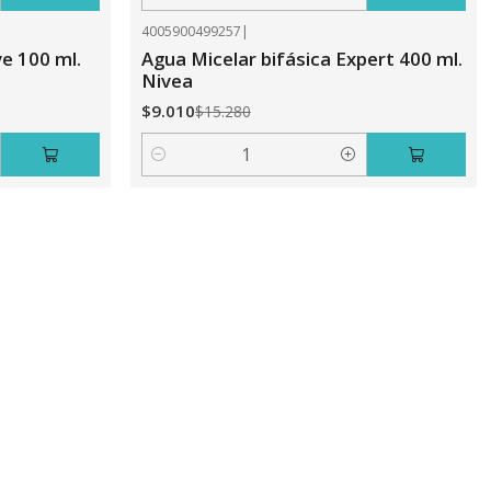
Cantidad
4005900499257
|
-41%
OFF
ve 100 ml.
Agua Micelar bifásica Expert 400 ml.
Nivea
$9.010
$15.280
Cantidad