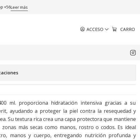
pp +56
Leer más
ACCESO
CARRO
l. Nivea
de favoritos
caciones
00 ml. proporciona hidratación intensiva gracias a su
erit, ayudando a proteger la piel contra la resequedad y
nea. Su textura rica crea una capa protectora que mantiene
en zonas más secas como manos, rostro o codos. Es ideal
tro, manos y cuerpo, entregando nutrición profunda y