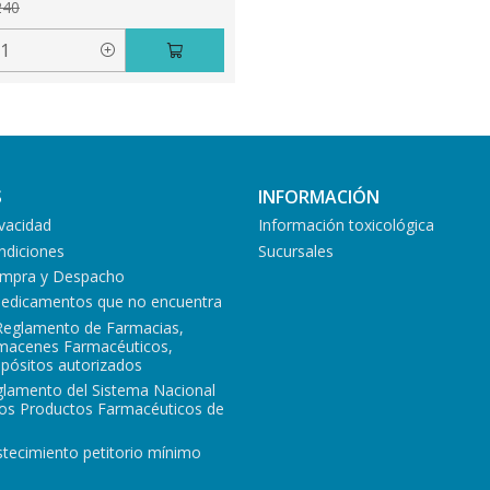
240
S
INFORMACIÓN
ivacidad
Información toxicológica
ndiciones
Sucursales
Compra y Despacho
medicamentos que no encuentra
Reglamento de Farmacias,
lmacenes Farmacéuticos,
epósitos autorizados
glamento del Sistema Nacional
los Productos Farmacéuticos de
tecimiento petitorio mínimo