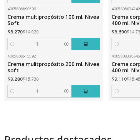
Cantidad
Cantidad
4005808890590
|
400580802474
-41%
OFF
-41%
OFF
Crema multipropósito 100 ml. Nivea
Crema corp
Soft
400 ml. Ni
$8.270
$8.690
$14.020
$14.7
Cantidad
Cantidad
4005808515592
|
400580833684
-41%
OFF
-41%
OFF
Crema mulitpropósito 200 ml. Nivea
Crema corpo
soft
400 ml. Ni
$9.280
$9.110
$15.730
$15.4
Cantidad
Cantidad
Productos destacados