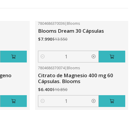
7804686370036
|
Blooms
-41%
OFF
Blooms Dream 30 Cápsulas
$7.990
$13.550
Cantidad
7804686370074
|
Blooms
-41%
OFF
ageno
Citrato de Magnesio 400 mg 60
Cápsulas. Blooms
$6.400
$10.850
Cantidad