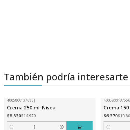
También podría interesarte
4005800137686
|
400580013755
-41%
OFF
-41%
OFF
Crema 250 ml. Nivea
Crema 150 
$8.830
$6.370
$14.970
$10.8