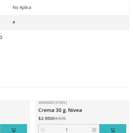
No Aplica
#
O
4005800137655
|
-47%
OFF
Crema 30 g. Nivea
$2.950
$5.570