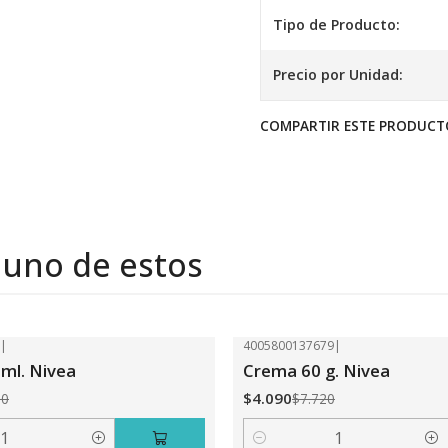
Tipo de Producto:
Precio por Unidad:
COMPARTIR ESTE PRODUCT
 uno de estos
6
|
4005800137679
|
-47%
OFF
ml. Nivea
Crema 60 g. Nivea
$4.090
00
$7.720