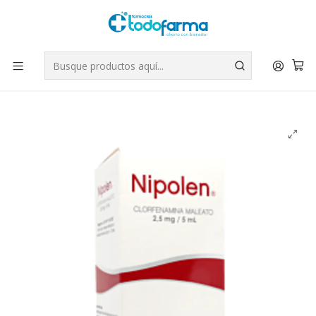
Tus compras tienen envío GRATIS por Rappi - Atención exclusiva
para Chile | WhatsApp +56
Leer más
Inicio
Medicamentos
Nipolen Clorfenamina 2,5 mg / 5 ml Jarabe 100 ml.