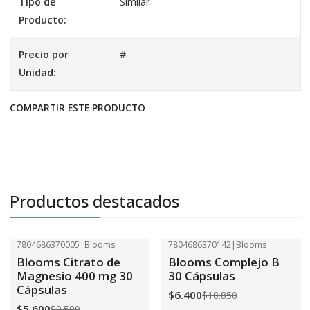
Tipo de
Similar
Producto:
Precio por
#
Unidad:
COMPARTIR ESTE PRODUCTO
Productos destacados
7804686370005
|
Blooms
7804686370142
|
Blooms
-41%
OFF
-41%
OFF
Blooms Citrato de
Blooms Complejo B
Magnesio 400 mg 30
30 Cápsulas
Cápsulas
$6.400
$10.850
$5.600
$9.500