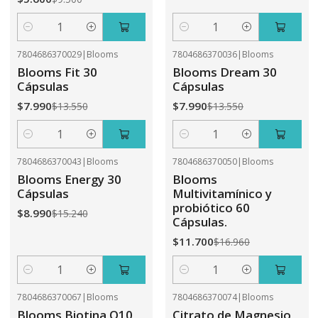
Cantidad
Cantidad
7804686370029
|
Blooms
7804686370036
|
Blooms
-41%
OFF
-41%
OFF
Blooms Fit 30
Blooms Dream 30
Cápsulas
Cápsulas
$7.990
$7.990
$13.550
$13.550
Cantidad
Cantidad
7804686370043
|
Blooms
7804686370050
|
Blooms
-41%
OFF
-31%
OFF
Blooms Energy 30
Blooms
Cápsulas
Multivitamínico y
probiótico 60
$8.990
$15.240
Cápsulas.
$11.700
$16.960
Cantidad
Cantidad
7804686370067
|
Blooms
7804686370074
|
Blooms
-31%
OFF
-41%
OFF
Blooms Biotina Q10
Citrato de Magnesio