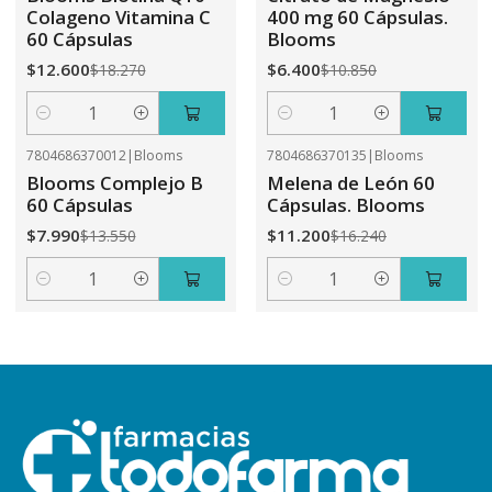
Colageno Vitamina C
400 mg 60 Cápsulas.
60 Cápsulas
Blooms
$12.600
$6.400
$18.270
$10.850
Cantidad
Cantidad
7804686370012
|
Blooms
7804686370135
|
Blooms
-41%
OFF
-31%
OFF
Blooms Complejo B
Melena de León 60
60 Cápsulas
Cápsulas. Blooms
$7.990
$11.200
$13.550
$16.240
Cantidad
Cantidad