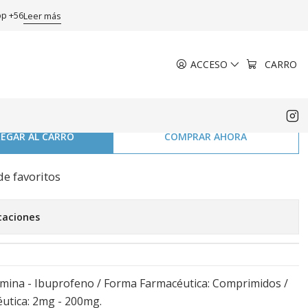
s.
pp +56
Leer más
ACCESO
CARRO
d HBP 10 Comprimidos
.
EGAR AL CARRO
COMPRAR AHORA
de favoritos
caciones
namina - Ibuprofeno / Forma Farmacéutica: Comprimidos /
utica: 2mg - 200mg.