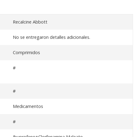
Recalcine Abbott
No se entregaron detalles adicionales.
Comprimidos
#
#
Medicamentos
#
Ibuprofeno+Clorfenamina Maleato