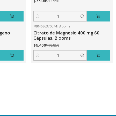
$7.990
$13.550
Cantidad
7804686370074
|
Blooms
-41%
OFF
ageno
Citrato de Magnesio 400 mg 60
Cápsulas. Blooms
$6.400
$10.850
Cantidad