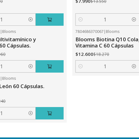
$7.990
50
$13.550
Cantidad
0
|
Blooms
7804686370067
|
Blooms
-31%
OFF
tivitamínico y
Blooms Biotina Q10 Col
 60 Cápsulas.
Vitamina C 60 Cápsulas
$12.600
960
$18.270
Cantidad
5
|
Blooms
León 60 Cápsulas.
240