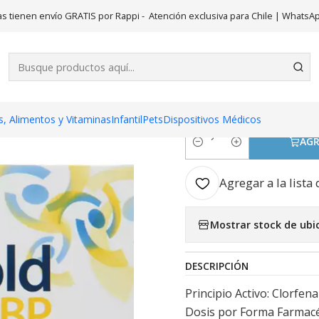
nicio
Medicamentos
Niofen Cold HBP 10 Comprimidos recubierto
s tienen envío GRATIS por Rappi - Atención exclusiva para Chile | WhatsA
|
Niofen Col
recubiertos
, Alimentos y Vitaminas
Infantil
Pets
Dispositivos Médicos
AGR
Cantidad
Agregar a la lista 
Mostrar stock de ubi
DESCRIPCIÓN
Principio Activo: Clorfe
Dosis por Forma Farmacé