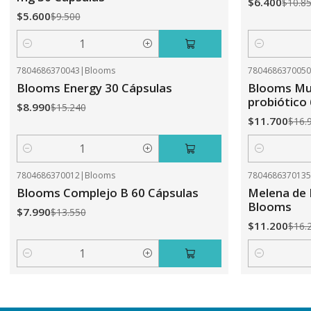
$6.400
$10.8
$5.600
$9.500
Cantidad
Cantidad
7804686370043
|
Blooms
780468637005
-41%
OFF
-31%
OFF
Blooms Energy 30 Cápsulas
Blooms Mul
probiótico
$8.990
$15.240
$11.700
$16.
Cantidad
Cantidad
7804686370012
|
Blooms
780468637013
-41%
OFF
-31%
OFF
Blooms Complejo B 60 Cápsulas
Melena de 
Blooms
$7.990
$13.550
$11.200
$16.
Cantidad
Cantidad