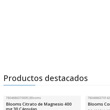
Productos destacados
7804686370005
|
Blooms
780468637014
-41%
OFF
-41%
OFF
Blooms Citrato de Magnesio 400
Blooms Com
mg 30 Cápsulas