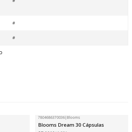
#
#
#
O
7804686370036
|
Blooms
-41%
OFF
Blooms Dream 30 Cápsulas