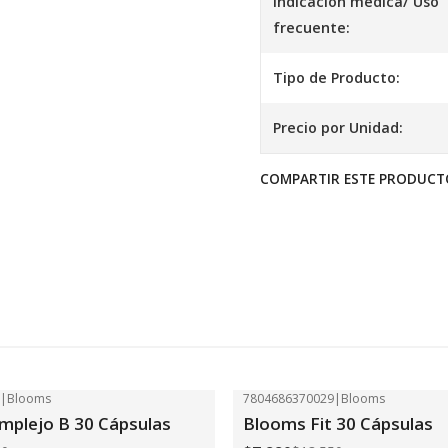
Indicación médica/ Uso
frecuente:
Tipo de Producto:
Precio por Unidad:
COMPARTIR ESTE PRODUCT
2
|
Blooms
7804686370029
|
Blooms
-41%
OFF
plejo B 30 Cápsulas
Blooms Fit 30 Cápsulas