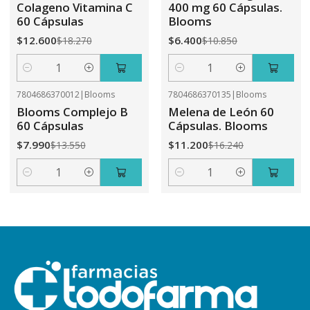
Colageno Vitamina C
400 mg 60 Cápsulas.
60 Cápsulas
Blooms
$12.600
$6.400
$18.270
$10.850
Cantidad
Cantidad
7804686370012
|
Blooms
7804686370135
|
Blooms
-41%
OFF
-31%
OFF
Blooms Complejo B
Melena de León 60
60 Cápsulas
Cápsulas. Blooms
$7.990
$11.200
$13.550
$16.240
Cantidad
Cantidad