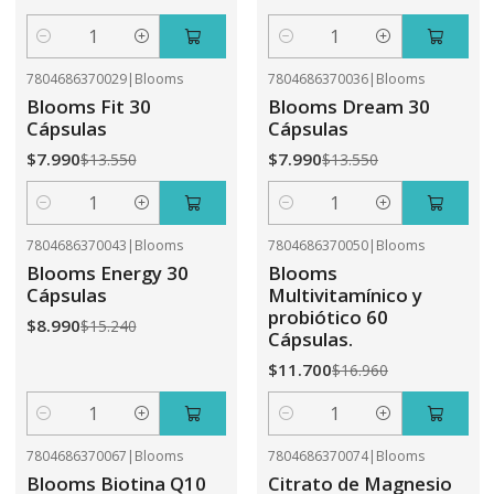
Cantidad
Cantidad
7804686370029
|
Blooms
7804686370036
|
Blooms
-41%
OFF
-41%
OFF
Blooms Fit 30
Blooms Dream 30
Cápsulas
Cápsulas
$7.990
$7.990
$13.550
$13.550
Cantidad
Cantidad
7804686370043
|
Blooms
7804686370050
|
Blooms
-41%
OFF
-31%
OFF
Blooms Energy 30
Blooms
Cápsulas
Multivitamínico y
probiótico 60
$8.990
$15.240
Cápsulas.
$11.700
$16.960
Cantidad
Cantidad
7804686370067
|
Blooms
7804686370074
|
Blooms
-31%
OFF
-41%
OFF
Blooms Biotina Q10
Citrato de Magnesio