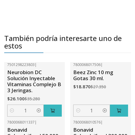
También podría interesarte uno de
estos
7501298223803
|
7800068017506
|
-26%
OFF
-31%
OFF
Neurobion DC
Beez Zinc 10 mg
Solución Inyectable
Gotas 30 ml.
Vitaminas Complejo B
$18.870
$27.350
3 Jeringas.
$26.100
$35.280
Cantidad
Cantidad
7800068011337
|
7800068010576
|
-31%
OFF
-31%
OFF
Bonavid
Bonavid