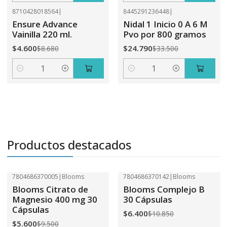
8710428018564
|
8445291236448
|
-47%
OFF
-26%
OFF
Ensure Advance
Nidal 1 Inicio 0 A 6 M
Vainilla 220 ml.
Pvo por 800 gramos
$4.600
$24.790
$8.680
$33.500
Cantidad
Cantidad
Productos destacados
7804686370005
|
Blooms
7804686370142
|
Blooms
-41%
OFF
-41%
OFF
Blooms Citrato de
Blooms Complejo B
Magnesio 400 mg 30
30 Cápsulas
Cápsulas
$6.400
$10.850
$5.600
$9.500