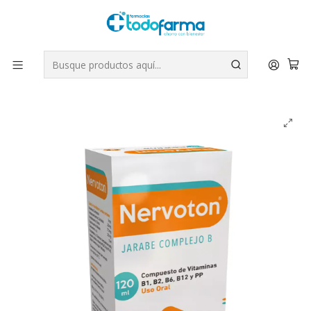
Tus compras tienen envío GRATIS por Rappi - Atención exclusiva
para Chile | WhatsApp +56
Leer más
Inicio
Suplementos
Nervoton Jarabe Complejo B 120 ml.