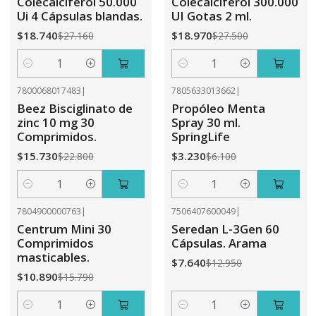
Colecalciferol 50.000
Colecalciferol 300.000
Ui 4 Cápsulas blandas.
UI Gotas 2 ml.
$18.740
$18.970
$27.160
$27.500
Cantidad
Cantidad
7800068017483
|
7805633013662
|
-31%
OFF
-47%
OFF
Beez Bisciglinato de
Propóleo Menta
zinc 10 mg 30
Spray 30 ml.
Comprimidos.
SpringLife
$15.730
$3.230
$22.800
$6.100
Cantidad
Cantidad
7804900000763
|
7506407600049
|
-31%
OFF
-41%
OFF
Centrum Mini 30
Seredan L-3Gen 60
Comprimidos
Cápsulas. Arama
masticables.
$7.640
$12.950
$10.890
$15.790
Cantidad
Cantidad