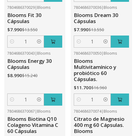
7804686370029
|
Blooms
7804686370036
|
Blooms
-41%
OFF
-41%
OFF
Blooms Fit 30
Blooms Dream 30
Cápsulas
Cápsulas
$7.990
$7.990
$13.550
$13.550
Cantidad
Cantidad
7804686370043
|
Blooms
7804686370050
|
Blooms
-41%
OFF
-31%
OFF
Blooms Energy 30
Blooms
Cápsulas
Multivitamínico y
probiótico 60
$8.990
$15.240
Cápsulas.
$11.700
$16.960
Cantidad
Cantidad
7804686370067
|
Blooms
7804686370074
|
Blooms
-31%
OFF
-41%
OFF
Blooms Biotina Q10
Citrato de Magnesio
Colageno Vitamina C
400 mg 60 Cápsulas.
60 Cápsulas
Blooms