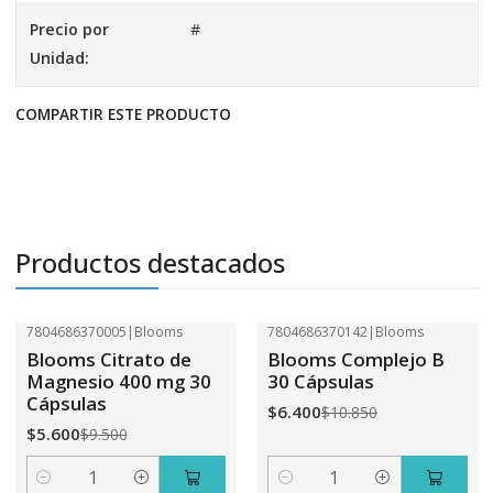
Precio por
#
Unidad:
COMPARTIR ESTE PRODUCTO
Productos destacados
7804686370005
|
Blooms
7804686370142
|
Blooms
-41%
OFF
-41%
OFF
Blooms Citrato de
Blooms Complejo B
Magnesio 400 mg 30
30 Cápsulas
Cápsulas
$6.400
$10.850
$5.600
$9.500
Cantidad
Cantidad