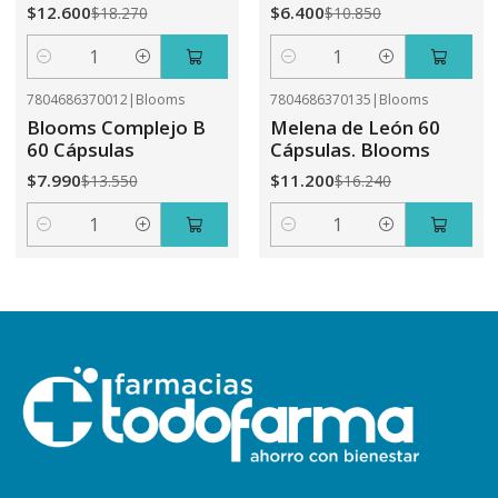
$12.600
$6.400
$18.270
$10.850
Cantidad
Cantidad
7804686370012
|
Blooms
7804686370135
|
Blooms
-41%
OFF
-31%
OFF
Blooms Complejo B
Melena de León 60
60 Cápsulas
Cápsulas. Blooms
$7.990
$11.200
$13.550
$16.240
Cantidad
Cantidad