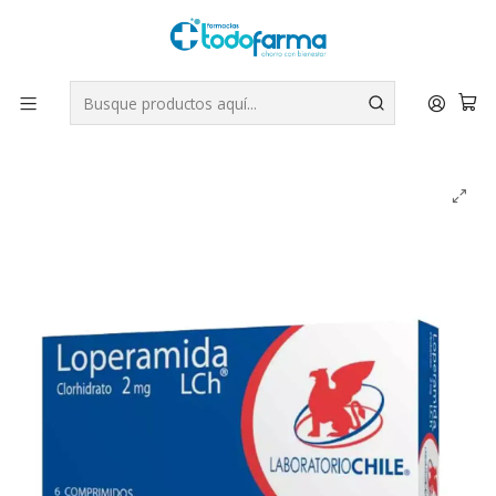
Tus compras tienen envío GRATIS por Rappi - Atención exclusiva
para Chile | WhatsApp +56
Leer más
Inicio
Medicamentos
Loperamida 2 mg 6 Comprimidos.