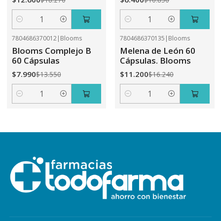
Cantidad
Cantidad
7804686370012
|
Blooms
7804686370135
|
Blooms
-41%
OFF
-31%
OFF
Blooms Complejo B
Melena de León 60
60 Cápsulas
Cápsulas. Blooms
$7.990
$11.200
$13.550
$16.240
Cantidad
Cantidad