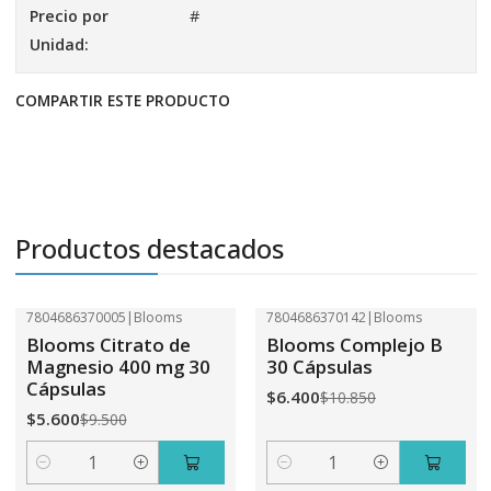
Precio por
#
Unidad:
COMPARTIR ESTE PRODUCTO
Productos destacados
7804686370005
|
Blooms
7804686370142
|
Blooms
-41%
OFF
-41%
OFF
Blooms Citrato de
Blooms Complejo B
Magnesio 400 mg 30
30 Cápsulas
Cápsulas
$6.400
$10.850
$5.600
$9.500
Cantidad
Cantidad