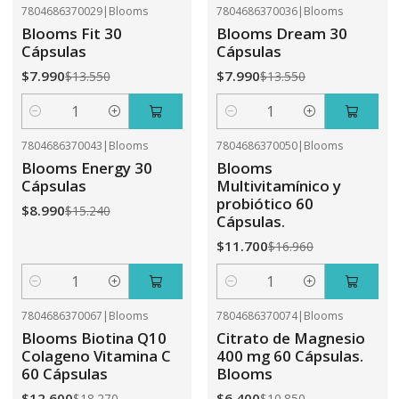
7804686370029
|
Blooms
7804686370036
|
Blooms
-41%
OFF
-41%
OFF
Blooms Fit 30
Blooms Dream 30
Cápsulas
Cápsulas
$7.990
$7.990
$13.550
$13.550
Cantidad
Cantidad
7804686370043
|
Blooms
7804686370050
|
Blooms
-41%
OFF
-31%
OFF
Blooms Energy 30
Blooms
Cápsulas
Multivitamínico y
probiótico 60
$8.990
$15.240
Cápsulas.
$11.700
$16.960
Cantidad
Cantidad
7804686370067
|
Blooms
7804686370074
|
Blooms
-31%
OFF
-41%
OFF
Blooms Biotina Q10
Citrato de Magnesio
Colageno Vitamina C
400 mg 60 Cápsulas.
60 Cápsulas
Blooms
$12.600
$6.400
$18.270
$10.850