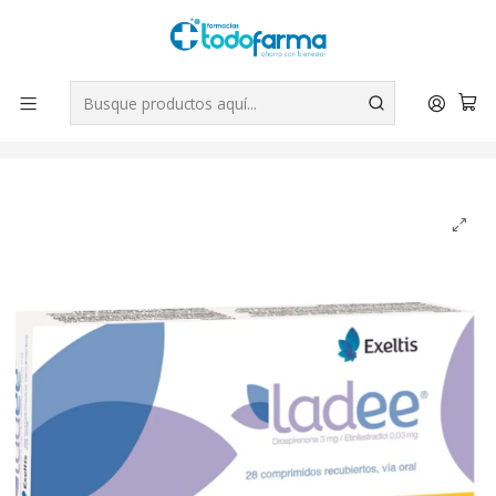
Tus compras tienen envío GRATIS por Rappi - Atención exclusiva
para Chile | WhatsApp +56
Leer más
Inicio
Medicamentos
Ladee (B) Drospirenona Etinilestradiol 28 Comprimidos
recubiertos.