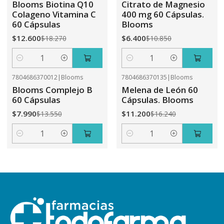
Blooms Biotina Q10
Citrato de Magnesio
Colageno Vitamina C
400 mg 60 Cápsulas.
60 Cápsulas
Blooms
$12.600
$6.400
$18.270
$10.850
Cantidad
Cantidad
7804686370012
|
Blooms
7804686370135
|
Blooms
-41%
OFF
-31%
OFF
Blooms Complejo B
Melena de León 60
60 Cápsulas
Cápsulas. Blooms
$7.990
$11.200
$13.550
$16.240
Cantidad
Cantidad