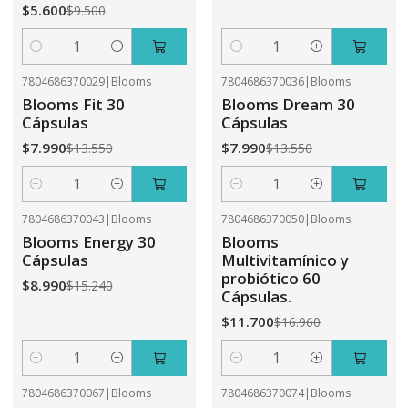
$5.600
$9.500
Cantidad
Cantidad
7804686370029
|
Blooms
7804686370036
|
Blooms
-41%
OFF
-41%
OFF
Blooms Fit 30
Blooms Dream 30
Cápsulas
Cápsulas
$7.990
$7.990
$13.550
$13.550
Cantidad
Cantidad
7804686370043
|
Blooms
7804686370050
|
Blooms
-41%
OFF
-31%
OFF
Blooms Energy 30
Blooms
Cápsulas
Multivitamínico y
probiótico 60
$8.990
$15.240
Cápsulas.
$11.700
$16.960
Cantidad
Cantidad
7804686370067
|
Blooms
7804686370074
|
Blooms
-31%
OFF
-41%
OFF