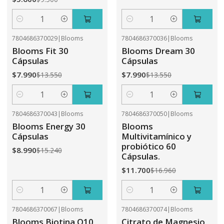
Cantidad
Cantidad
7804686370029
|
Blooms
7804686370036
|
Blooms
-41%
OFF
-41%
OFF
Blooms Fit 30
Blooms Dream 30
Cápsulas
Cápsulas
$7.990
$7.990
$13.550
$13.550
Cantidad
Cantidad
7804686370043
|
Blooms
7804686370050
|
Blooms
-41%
OFF
-31%
OFF
Blooms Energy 30
Blooms
Cápsulas
Multivitamínico y
probiótico 60
$8.990
$15.240
Cápsulas.
$11.700
$16.960
Cantidad
Cantidad
7804686370067
|
Blooms
7804686370074
|
Blooms
-31%
OFF
-41%
OFF
Blooms Biotina Q10
Citrato de Magnesio