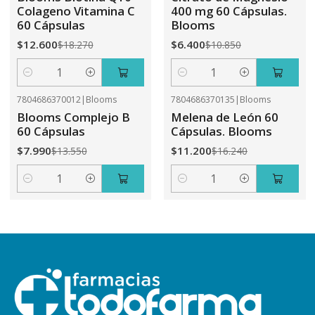
Colageno Vitamina C
400 mg 60 Cápsulas.
60 Cápsulas
Blooms
$12.600
$6.400
$18.270
$10.850
Cantidad
Cantidad
7804686370012
|
Blooms
7804686370135
|
Blooms
-41%
OFF
-31%
OFF
Blooms Complejo B
Melena de León 60
60 Cápsulas
Cápsulas. Blooms
$7.990
$11.200
$13.550
$16.240
Cantidad
Cantidad