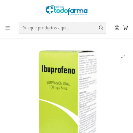
Tus compras tienen envío GRATIS por Rappi - Atención exclusiva
para Chile | WhatsApp +56
Leer más
Inicio
Medicamentos
Ibuprofeno 100 mg / 5 ml Suspensión oral 100 ml. Opko