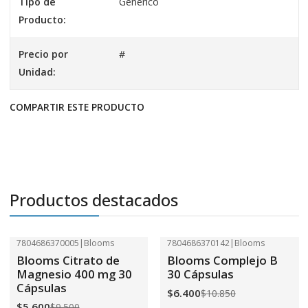
Tipo de
Genérico
Producto:
Precio por
#
Unidad:
COMPARTIR ESTE PRODUCTO
Productos destacados
7804686370005
|
Blooms
7804686370142
|
Blooms
-41%
OFF
-41%
OFF
Blooms Citrato de
Blooms Complejo B
Magnesio 400 mg 30
30 Cápsulas
Cápsulas
$6.400
$10.850
$5.600
$9.500