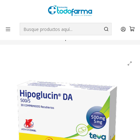
Tus compras tienen envío GRATIS por Rappi - Atención exclusiva
para Chile | WhatsApp +56
Leer más
Inicio
Medicamentos
Hipoglucin DA Metformina Glibenclamida 500/5 mg 30
Comprimidos.