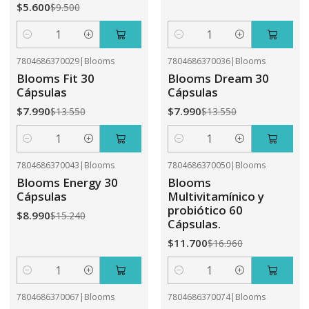
$5.600
$9.500
Cantidad
Cantidad
7804686370029
|
Blooms
7804686370036
|
Blooms
-41%
OFF
-41%
OFF
Blooms Fit 30
Blooms Dream 30
Cápsulas
Cápsulas
$7.990
$7.990
$13.550
$13.550
Cantidad
Cantidad
7804686370043
|
Blooms
7804686370050
|
Blooms
-41%
OFF
-31%
OFF
Blooms Energy 30
Blooms
Cápsulas
Multivitamínico y
probiótico 60
$8.990
$15.240
Cápsulas.
$11.700
$16.960
Cantidad
Cantidad
7804686370067
|
Blooms
7804686370074
|
Blooms
-31%
OFF
-41%
OFF