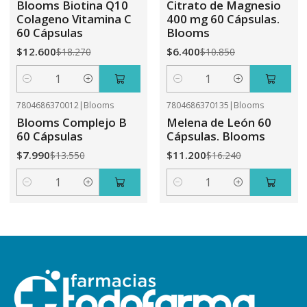
Blooms Biotina Q10
Citrato de Magnesio
Colageno Vitamina C
400 mg 60 Cápsulas.
60 Cápsulas
Blooms
$12.600
$6.400
$18.270
$10.850
Cantidad
Cantidad
7804686370012
|
Blooms
7804686370135
|
Blooms
-41%
OFF
-31%
OFF
Blooms Complejo B
Melena de León 60
60 Cápsulas
Cápsulas. Blooms
$7.990
$11.200
$13.550
$16.240
Cantidad
Cantidad