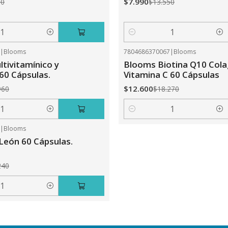
$7.990
50
$13.550
Cantidad
0
|
Blooms
7804686370067
|
Blooms
-31%
OFF
tivitamínico y
Blooms Biotina Q10 Col
 60 Cápsulas.
Vitamina C 60 Cápsulas
$12.600
960
$18.270
Cantidad
5
|
Blooms
León 60 Cápsulas.
240