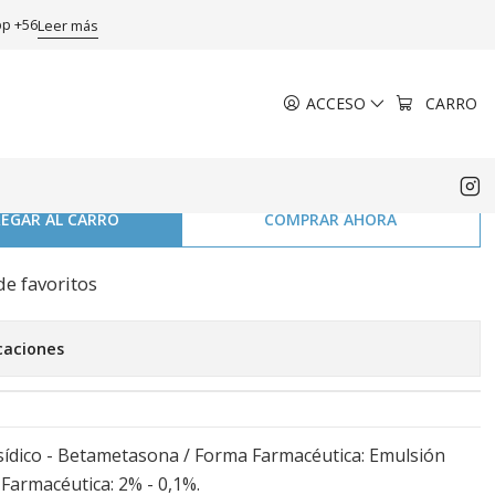
nasal 15 g.
pp +56
Leer más
ACCESO
CARRO
cido Fusídico,
a Emulsion Otonasal 15 g.
EGAR AL CARRO
COMPRAR AHORA
de favoritos
caciones
Fusídico - Betametasona / Forma Farmacéutica: Emulsión
 Farmacéutica: 2% - 0,1%.