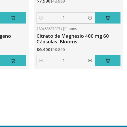
$7.990
$13.550
Cantidad
7804686370074
|
Blooms
-41%
OFF
ageno
Citrato de Magnesio 400 mg 60
Cápsulas. Blooms
$6.400
$10.850
Cantidad