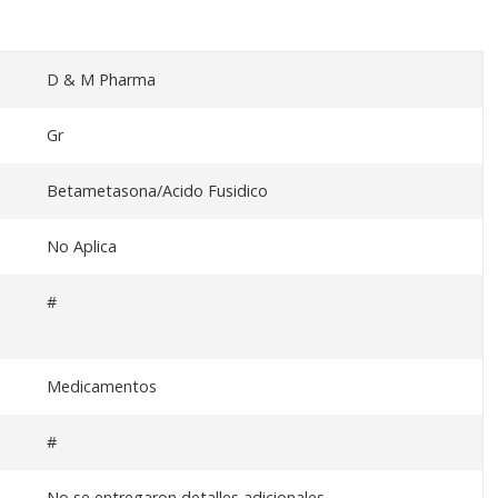
D & M Pharma
Gr
Betametasona/Acido Fusidico
No Aplica
#
Medicamentos
#
No se entregaron detalles adicionales.