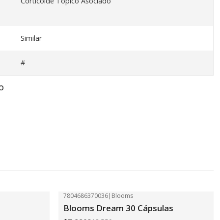
Corticoide Topico Asociado
Similar
#
O
7804686370036
|
Blooms
-41%
OFF
Blooms Dream 30 Cápsulas