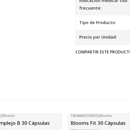
Indicación médica/ Uso
frecuente:
Tipo de Producto:
Precio por Unidad:
COMPARTIR ESTE PRODUCT
2
|
Blooms
7804686370029
|
Blooms
-41%
OFF
plejo B 30 Cápsulas
Blooms Fit 30 Cápsulas