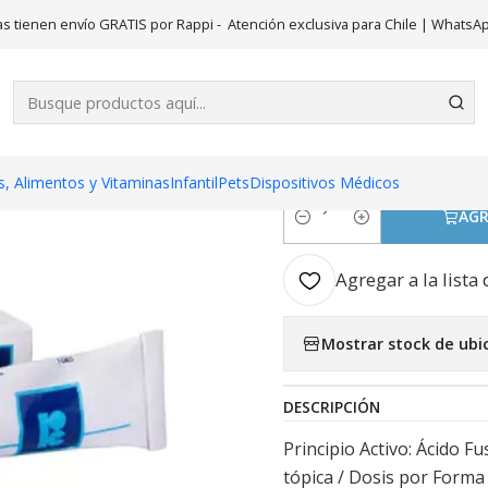
icamentos
Fusimed B Ácido Fusídico, Betametasona Emulsion Oto
s tienen envío GRATIS por Rappi - Atención exclusiva para Chile | WhatsA
|
Fusimed B Á
Betametason
, Alimentos y Vitaminas
Infantil
Pets
Dispositivos Médicos
AGR
Cantidad
Agregar a la lista 
Mostrar stock de ubi
DESCRIPCIÓN
Principio Activo: Ácido 
tópica / Dosis por Forma