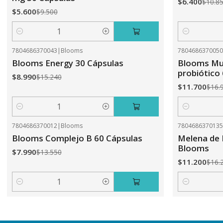
$6.400
$10.8
$5.600
$9.500
Cantidad
Cantidad
7804686370043
|
Blooms
780468637005
-41%
OFF
-31%
OFF
Blooms Energy 30 Cápsulas
Blooms Mul
probiótico
$8.990
$15.240
$11.700
$16.
Cantidad
Cantidad
7804686370012
|
Blooms
780468637013
-41%
OFF
-31%
OFF
Blooms Complejo B 60 Cápsulas
Melena de 
Blooms
$7.990
$13.550
$11.200
$16.
Cantidad
Cantidad