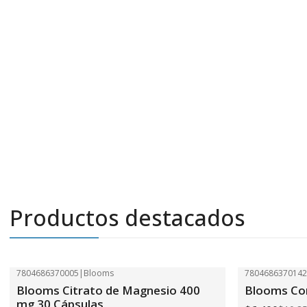
Productos destacados
7804686370005
|
Blooms
780468637014
-41%
OFF
-41%
OFF
Blooms Citrato de Magnesio 400
Blooms Com
mg 30 Cápsulas