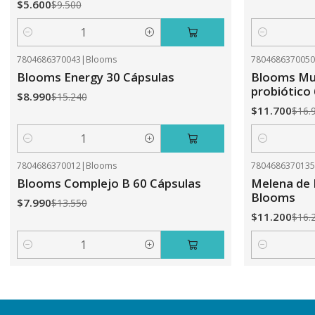
$5.600
$9.500
Cantidad
Cantidad
7804686370043
|
Blooms
780468637005
-41%
OFF
-31%
OFF
Blooms Energy 30 Cápsulas
Blooms Mul
probiótico
$8.990
$15.240
$11.700
$16.
Cantidad
Cantidad
7804686370012
|
Blooms
780468637013
-41%
OFF
-31%
OFF
Blooms Complejo B 60 Cápsulas
Melena de 
Blooms
$7.990
$13.550
$11.200
$16.
Cantidad
Cantidad