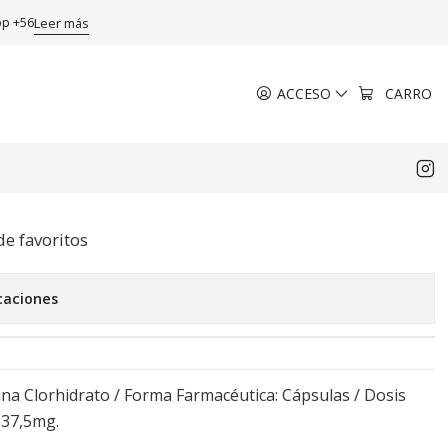
lado, venta presencial
pp +56
Leer más
ACCESO
CARRO
 Fentermina 18,75 mg 30
edicamento controlado,
ncial
de favoritos
caciones
ina Clorhidrato / Forma Farmacéutica: Cápsulas / Dosis
 37,5mg.