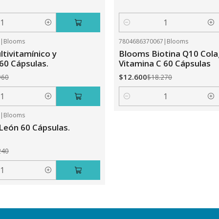
Cantidad
0
|
Blooms
7804686370067
|
Blooms
-31%
OFF
tivitamínico y
Blooms Biotina Q10 Col
 60 Cápsulas.
Vitamina C 60 Cápsulas
$12.600
960
$18.270
Cantidad
5
|
Blooms
León 60 Cápsulas.
240