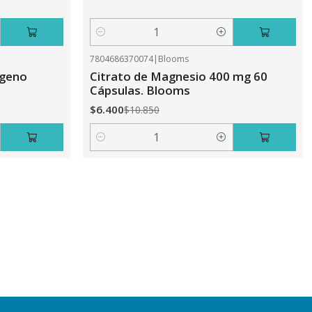
Cantidad
7804686370074
|
Blooms
-41%
OFF
ageno
Citrato de Magnesio 400 mg 60
Cápsulas. Blooms
$6.400
$10.850
Cantidad