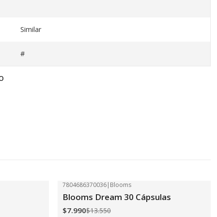
Similar
#
O
7804686370036
|
Blooms
-41%
OFF
Blooms Dream 30 Cápsulas
$7.990
$13.550