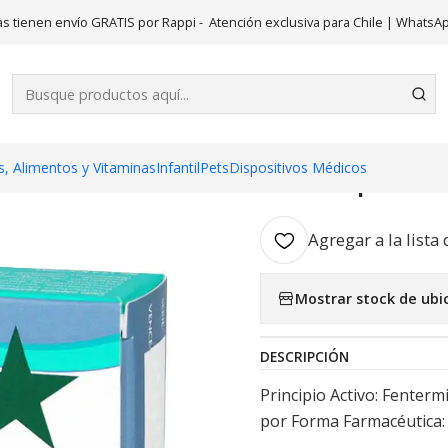
Finapet (B) Fentermina 18,75 mg 30 Cápsulas. Medicamento contro
s tienen envío GRATIS por Rappi - Atención exclusiva para Chile | WhatsA
|
Finapet (B)
Cápsulas. M
venta prese
, Alimentos y Vitaminas
Infantil
Pets
Dispositivos Médicos
Agregar a la lista 
Mostrar stock de ubi
DESCRIPCIÓN
Principio Activo: Fenterm
por Forma Farmacéutica: