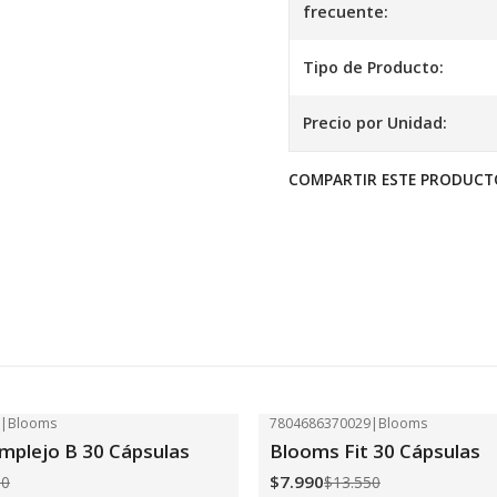
frecuente:
Tipo de Producto:
Precio por Unidad:
COMPARTIR ESTE PRODUCT
2
|
Blooms
7804686370029
|
Blooms
-41%
OFF
plejo B 30 Cápsulas
Blooms Fit 30 Cápsulas
$7.990
50
$13.550