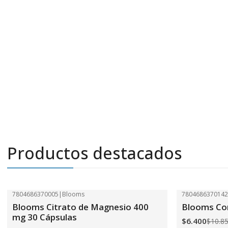
Productos destacados
7804686370005
|
Blooms
780468637014
-41%
OFF
-41%
OFF
Blooms Citrato de Magnesio 400
Blooms Com
mg 30 Cápsulas
$6.400
$10.8