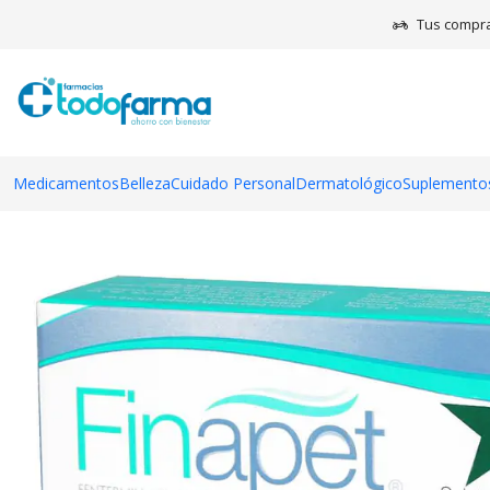
Inicio
Medicamentos
Tus compra
Medicamentos
Belleza
Cuidado Personal
Dermatológico
Suplementos